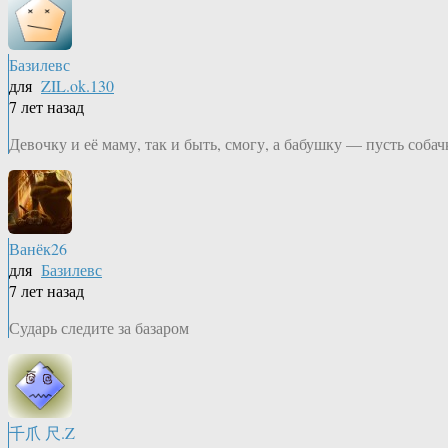
Базилевс
для
ZIL.ok.130
7 лет назад
Девочку и её маму, так и быть, смогу, а бабушку — пусть соба
Ванёк26
для
Базилевс
7 лет назад
Сударь следите за базаром
千爪 尺.Z