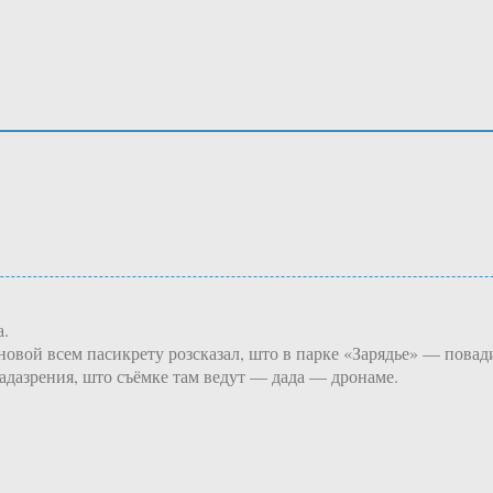
а.
новой всем пасикрету розсказал, што в парке «Зарядье» — повад
падазрения, што съёмке там ведут — дада — дронаме.