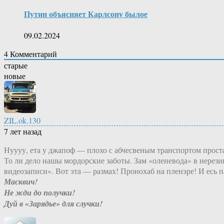
Путин объясняет Карлсону былое
09.02.2024
4
Комментарий
старые
новые
ZIL.ok.130
7 лет назад
Нуууу, ета у джапоф — плохо с абчесвеным транспортом прост
То ли дело нашы мордорские заботы. Зам «оленевода» в нерези
видеозаписи». Вот эта — размах! Пронохаб на пленэре! И есь 
Масквич!
Не жди до получки!
Дуй в «Зарядье» для случки!