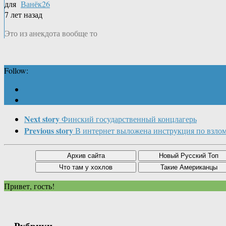
для
Ванёк26
7 лет назад
Это из анекдота вообще то
Follow:
Next story
Финский государственный концлагерь
Previous story
В интернет выложена инструкция по взлом
Привет, гость!
Рубрики