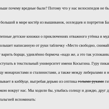
раньше почему вредные были? Потому что у нас велосипедов не б
ольшой в мире костёр из вышиванок, оселедцев и портретов Бан
лепные детские книжки о приключениях отважного утёнка и муд
олышет написанную от руки табличку «Место свободно, снимайт
варить борщи, удивлённо бормоча «надо же, а это так успокаива
ступать в текстильный университет имени Косыгина. Гуру пикап
ду монархистами и сталинистами, а также между либералами и 
лывает в киббуце, выгребая дерьмо из септика
голыми руками
ги
кою вокруг нас. Мы ходили бы, улыбась солнцу и дождю, друг 
стальгией вспоминать: