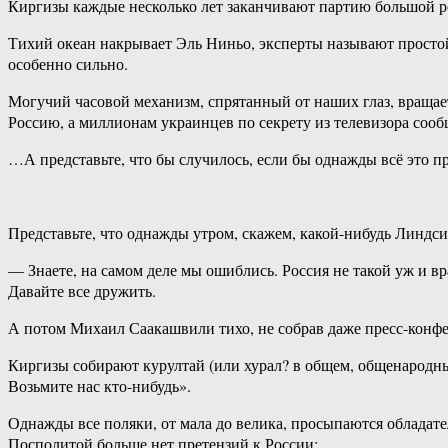
Киргизы каждые несколько лет заканчивают партию большой ро
Тихий океан накрывает Эль Ниньо, эксперты называют простой
особенно сильно.
Могучий часовой механизм, спрятанный от наших глаз, вращает
Россию, а миллионам украинцев по секрету из телевизора сооб
…А представьте, что бы случилось, если бы однажды всё это п
Представьте, что однажды утром, скажем, какой-нибудь Линдс
— Знаете, на самом деле мы ошиблись. Россия не такой уж и вра
Давайте все дружить.
А потом Михаил Саакашвили тихо, не собрав даже пресс-конф
Киргизы собирают курултай (или хурал? в общем, общенародны
Возьмите нас кто-нибудь».
Однажды все поляки, от мала до велика, просыпаются обладат
Посполитой больше нет претензий к России: