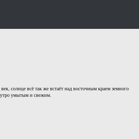
век, солнце всё так же встаёт над восточным краем земного
наутро умытым и свежим.