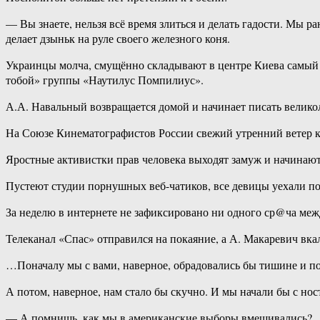
— Вы знаете, нельзя всё время злиться и делать гадости. Мы 
делает дзыньк на руле своего железного коня.
Украинцы молча, смущённо складывают в центре Киева самый б
тобой» группы «Наутилус Помпилиус».
А.А. Навальный возвращается домой и начинает писать велико
На Союзе Кинематографистов России свежий утренний ветер к
Яростные активистки прав человека выходят замуж и начинают 
Пустеют студии порнушных веб-чатиков, все девицы уехали по
За неделю в интернете не зафиксировано ни одного ср@ча меж
Телеканал «Спас» отправился на покаяние, а А. Макаревич вка
…Поначалу мы с вами, наверное, обрадовались бы тишине и по
А потом, наверное, нам стало бы скучно. И мы начали бы с но
— А помнишь, как мы в американские выборы вмешивались?