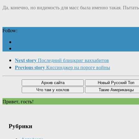
Да, конечно, но видимость для масс была именно такая. Пыта
Follow:
Next story
Последний блицкриг ваххабитов
Previous story
Киссинджер на пороге войны
Привет, гость!
Рубрики