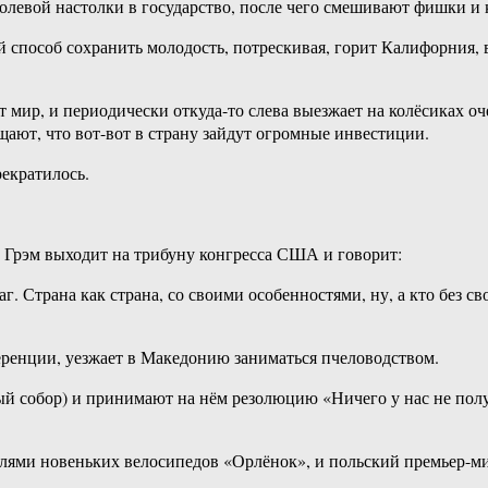
левой настолки в государство, после чего смешивают фишки и 
 способ сохранить молодость, потрескивая, горит Калифорния,
 мир, и периодически откуда-то слева выезжает на колёсиках оч
щают, что вот-вот в страну зайдут огромные инвестиции.
рекратилось.
и Грэм выходит на трибуну конгресса США и говорит:
г. Страна как страна, со своими особенностями, ну, а кто без с
еренции, уезжает в Македонию заниматься пчеловодством.
й собор) и принимают на нём резолюцию «Ничего у нас не получ
елями новеньких велосипедов «Орлёнок», и польский премьер-ми