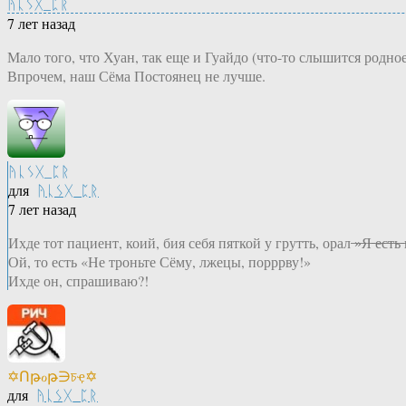
ᚤᚳᛊᚷ_ᛈᚱ
7 лет назад
Мало того, что Хуан, так еще и Гуайдо (что-то слышится родное
Впрочем, наш Сёма Постоянец не лучше.
ᚤᚳᛊᚷ_ᛈᚱ
для
ᚤᚳᛊᚷ_ᛈᚱ
7 лет назад
Ихде тот пациент, коий, бия себя пяткой у грутть, орал ̶»̶Я̶ ̶е̶с̶т̶ь̶ ̶г̶р̶
Ой, то есть «Не троньте Сёму, лжецы, порррву!»
Ихде он, спрашиваю?!
✡Ոթℴթ∋চҿ✡
для
ᚤᚳᛊᚷ_ᛈᚱ