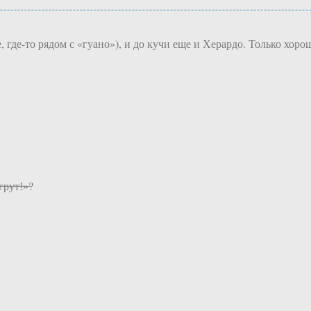
, где-то рядом с «гуано»), и до кучи еще и Херардо. Только хор
у̶т̶!̶»̶?