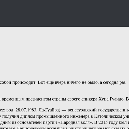
 собой происходит. Вот ещё вчера ничего не было, а сегодня раз 
а временным президентом страны своего спикера Хуна Гуайдо. В
ez; род. 28.07.1983, Ла-Гуайра) — венесуэльский государственн
ду получил диплом промышленного инженера в Католическом уни
ним из основателей партии «Народная воля». В 2015 году был и
едателем Национальной ассамблеи, никто ничего не мог сказать 