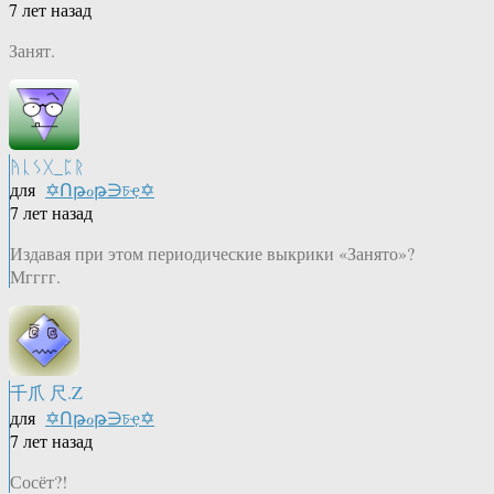
7 лет назад
Занят.
ᚤᚳᛊᚷ_ᛈᚱ
для
✡Ոթℴթ∋চҿ✡
7 лет назад
Издавая при этом периодические выкрики «Занято»?
Мгггг.
千爪 尺.Z
для
✡Ոթℴթ∋চҿ✡
7 лет назад
Сосёт?!