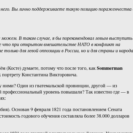
а него. Вы лично поддерживаете такую позицию пораженчества 
е можем. В таком случае, я бы порекомендовал левым выступить
ве что при открытом вмешательстве НАТО в конфликт на
 только для левой оппозиции в России, но и для страны и народ
Sommerman
м (Косте) думаете, потому что после того, как
к портрету Константина Викторовича.
жду ними? Один из гватемальской провинции, другой — из
вой профессиональный уровень повышали? Так известно где — в
ях:
ия). Основан 9 февраля 1821 года постановлением Сената
имость годового обучения составляла более 38.000 долларов