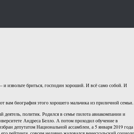
— и извольте бриться, господин хороший. И всё само собой. И
от вам биография этого хорошего мальчика из приличной семьи.
ый деятель, политик. Родился в семье пилота авиакомпании и
верситете Андреса Белло. А потом проходил обучение в
збран депутатом Национальной ассамблеи, а 5 января 2019 года
о его рейтинге, совсем недавно жаловался венесуэльский социол