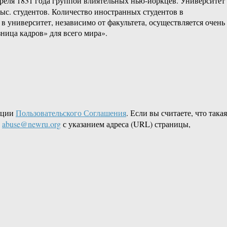
еля 1831 года группой влиятельных нью-йоркцев. Университет
с. студентов. Количество иностранных студентов в
 в университет, независимо от факультета, осуществляется очень
ница кадров» для всего мира».
кции
Пользовательского Соглашения
. Если вы считаете, что такая
L
abuse@newru.org
с указанием адреса (URL) страницы,