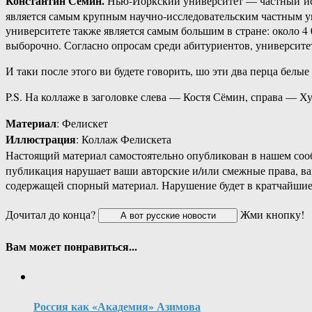
Константин Сёмин.
Нью-Йоркский университет — частный ис
является самым крупным научно-исследовательским частным ун
университете также является самым большим в стране: около 4 0
выборочно. Согласно опросам среди абитуриентов, университет
И таки после этого ви будете говорить, шо эти два перца белы
P.S. На коллаже в заголовке слева — Костя Сёмин, справа — Ху
Материал
: Фелискет
Иллюстрация
: Коллаж Фелискета
Настоящий материал самостоятельно опубликован в нашем соо
публикация нарушает ваши авторские и/или смежные права, в
содержащей спорный материал. Нарушение будет в кратчайшие
Дочитал до конца?
Жми кнопку!
Вам может понравиться...
Россия как «Академия» Азимова