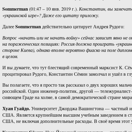
Sommerman
(01:47 – 10 янв. 2019 г.).
Константин, вы замечате
«украинской игре»? Даже его цитату приложу.
Sommerman
Далее
действительно цитирует Андрея Рудого:
Вопрос «начать или не начать войну» сейчас зависит явно не 
на пораженческих позициях: Россия должна проиграть «украин
стороне Киева), однако вполне вероятно фиаско на поле диплом
в целом.
И вы думаете, что тут блестящий современный марксист К. Сём
процитировал Рудого, Константин Сёмин замолчал и ушёл в гл
Вы полагаете, что я просто так рассказал о двух хороших мал
российской. Один инженер-политик, другой — тележурналист-не
сияющем Граде на холме, в самой демократической стране мир
Хуан Гуайдо.
Университет Джорджа Вашингтона — частный исс
США. Является крупнейшим высшим учебным заведением в стол
США, не включая дополнительные расходы. В своё время этот