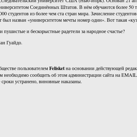
следовательский университет США (Нью-Йорк). Основан 21 апр
иверситетом Соединённых Штатов. В нём обучаются более 50 ты
00 студентов из более чем ста стран мира. Зачисление студентов
 был назван «университетом мечты номер один». Вот такая «куз
е и пушистые и бескорыстные радетели за народное счастье?
ан Гуайдо.
Felisket
бществе пользователем
на основании действующей реда
ам необходимо сообщить об этом администрации сайта на EMAI
 сроки устранено, виновные наказаны.