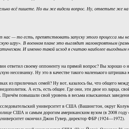
льно всё пишете. Но вы же видели вопрос. Ну, ответьте же н
от нас — то есть, препятствовать запуску этого процесса мы н
скую игру».
В военном плане это выглядит маловероятным (раз
атическом. И именно такой исход я считаю наиболее выгодным не
ин ответил своему оппоненту на прямой вопрос? Вы хорошо о нё
ухую несознанку. Ну это в качестве такого маленького штришка 
ьчиках из приличных семей? Ну вот, казалось бы, что общего ме
дополитик. А есть, есть общее. Где они, эти двое из ларца, с
а. Причём повышали свой уровень в весьма изысканных заведени
ледовательский университет в США (Вашингтон, округ Колумб
ице США и самым дорогим американским вузом (в 2008 году сто
 университет окончил Джон Гувер, директор ФБР (1924—1972).