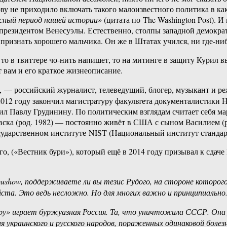
ову не приходило включать такого малоизвестного политика в ка
пасный период нашей истории»
(цитата по The Washington Post). И
президентом Венесуэлы. Естественно, столпы западной демокр
 признать хорошего мальчика. Он же в Штатах учился, ни где-ниб
то в твиттере чо-нить напишет, то на митинге в защиту Курил 
 вам и его краткое жизнеописание.
), — российский журналист, телеведущий, блогер, музыкант и ре
2012 году закончил магистратуру факультета документалистики
пил Павлу Грудинину. По политическим взглядам считает себя 
вска (род. 1982) — постоянно живёт в США с сыном Василием (
сударственном институте NIST (Национальный институт стандар
, («Вестник бури»), который ещё в 2014 году призывал к сдаче К
ushow, поддерживаете ли вы тезис Рудого, на стороне которо
ста. Это ведь несложно. Но для многих важно и принципиально
гру» играет буржуазная Россия. Та, что уничтожила СССР. Она
ия украинского и русского народов, пораженных одинаковой болез