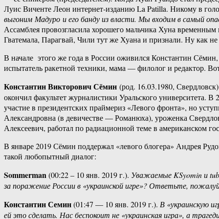
Луис Виченте Леон интернет-изданию La Patilla. Никому в гол
выгоним Мадуро и его банду из власти. Мы входим в самый о
Ассамблея провозгласила хорошего мальчика Хуна временным 
Гватемала, Парагвай, Чили тут же Хуана и признали. Ну как не
В начале этого же года в России оживился Константин Сёмин, 
испытатель ракетной техники, мама — филолог и редактор. Вот
Константин Викторович Сёмин
(род. 16.03.1980, Свердловск
окончил факультет журналистики Уральского университета. В 
участие в президентских праймериз «Левого фронта», но усту
Александровна (в девичестве — Романюха), уроженка Свердло
Алексеевич, работал по радиационной теме в американском го
В январе 2019 Сёмин поддержал «левого блогера» Андрея Рудого
такой любопытный диалог:
Sommerman
(00:22 – 10 янв. 2019 г.).
Уважаемые KSyomin и tub
за поражение России в «украинской игре»? Ответьте, пожалуй
Константин Семин
(01:47 — 10 янв. 2019 г.).
В «украинскую и
ей это сделать. Нас беспокоит не «украинская игра», а трагед