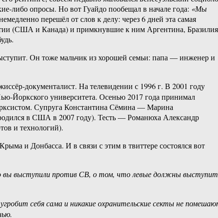
кие-либо опросы. Но вот Гуайдо пообещал в начале года:
«Мы
 немедленно перешёл от слов к делу: через 6 дней эта самая
атии (США и Канада) и примкнувшие к ним Аргентина, Бразилия
удь.
выступит. Он тоже мальчик из хорошей семьи: папа — инженер и
жиссёр-документалист. На телевидении с 1996 г. В 2001 году
 Нью-Йоркского университета. Осенью 2017 года принимал
марксистом. Супруга Константина Сёмина — Марина
родился в США в 2007 году). Тесть — Романюха Александр
тов и технологий).
рыма и Донбасса. И в связи с этим в твиттере состоялся вот
го вы выступили против СВ, о том, что левые должны выступит
.
 угробит себя сама и никакие охранительские секты не помеша
нью.