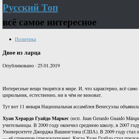
Русский Топ
всё самое интересное
Политика
Двое из ларца
Опубликовано
·
25.01.2019
Интересные вещи творятся в мире. И, что характерно, всё само
цирюльник, естественно, ни в чём не виноват.
Тут вот 11 января Национальная ассамблея Венесуэлы объявил
Хуан Херардо Гуайдо Маркес
(исп. Juan Gerardo Guaidó Márqu
учительницы. В 2000 году окончил среднюю школу, в 2007 го
Университете Джорджа Вашингтона (США). В 2009 году стал од
— её спикером (председателем). Когда Хуан Гуайдо стал предс