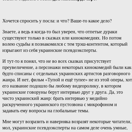
Хочется спросить у посла: и что? Ваше-то какое дело?
Знаете, а ведь я когда-то был уверен, что отпетые дураки
существуют только в сказках или кинокомедиях. Но потом
волею судьбы я познакомился с тем трэш-контентом, который
изрыгают из себя украинские псевдоэксперты.
И тут-то я понял, что не во всех сказках присутствует
преувеличение, а персонажи некоторых кинокомедий были как
будто списаны с отдельных украинских артистов разговорного
жанра. И нет, фильм «Тупой и ещё тупее» не из этой оперы, хот
его название подошло бы любому видеоролику, в котором
украинские говоруны берут интервью друг у друга. Да, это
чисто украинский жанр: брать интервью у медийно
раскрученного украинского пустозвона с микрофоном и
задавать ему вопросы на глобальные темы.
Мне могут возразить и наверняка возразят некоторые читатели,
мол, украинские псевдоэксперты на самом деле очень умные,