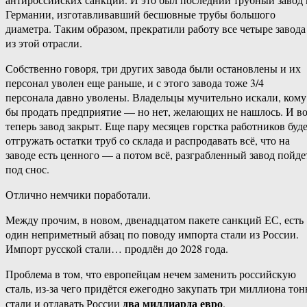
Германии, изготавливавший бесшовные трубы большого
диаметра. Таким образом, прекратили работу все четыре завода
из этой отрасли.
Собственно говоря, три других завода были остановлены и их
персонал уволен еще раньше, и с этого завода тоже 3/4
персонала давно уволены. Владельцы мучительно искали, кому
бы продать предприятие — но нет, желающих не нашлось. И в
теперь завод закрыт. Еще пару месяцев горстка работников буд
отгружать остатки труб со склада и распродавать всё, что на
заводе есть ценного — а потом всё, разграбленный завод пойде
под снос.
Отлично немчики поработали.
Между прочим, в новом, двенадцатом пакете санкций ЕС, есть
один неприметный абзац по поводу импорта стали из России.
Импорт русской стали… продлён до 2028 года.
Проблема в том, что европейцам нечем заменить российскую
сталь, из-за чего придётся ежегодно закупать три миллиона тон
два миллиарда евро
стали и отдавать России
.