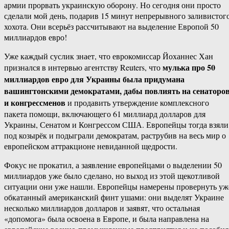
армии прорвать украинскую оборону. Но сегодня они просто
сделали мой день, подарив 15 минут непрерывного заливистог
хохота. Они всерьёз рассчитывают на выделение Европой 50
миллиардов евро!
Уже каждый суслик знает, что еврокомиссар Йоханнес Хан
мулька про 50
признался в интервью агентству Reuters, что
миллиардов евро для Украины была придумана
вашингтонскими демократами, дабы повлиять на сенаторо
и конгрессменов
и продавить утверждение комплексного
пакета помощи, включающего 61 миллиард долларов для
Украины, Сенатом и Конгрессом США. Европейцы тогда взяли
под козырёк и подыграли демократам, раструбив на весь мир о
европейском аттракционе невиданной щедрости.
Фокус не прокатил, а заявление европейцами о выделении 50
миллиардов уже было сделано, но выход из этой щекотливой
ситуации они уже нашли. Европейцы намерены провернуть уж
обкатанный американский финт ушами: они выделят Украине
несколько миллиардов долларов и заявят, что остальная
«допомога» была освоена в Европе, и была направлена на