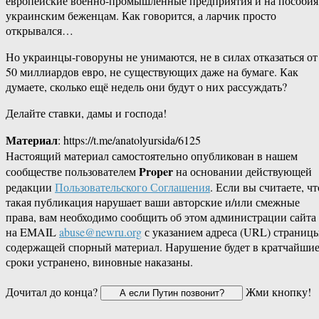
европейские военно-промышленные предприятия и на пособия
украинским беженцам. Как говорится, а ларчик просто
открывался…
Но украинцы-говоруны не унимаются, не в силах отказаться от
50 миллиардов евро, не существующих даже на бумаге. Как
думаете, сколько ещё недель они будут о них рассуждать?
Делайте ставки, дамы и господа!
Материал
: https://t.me/anatolyursida/6125
Настоящий материал самостоятельно опубликован в нашем
Proper
сообществе пользователем
на основании действующей
редакции
Пользовательского Соглашения
. Если вы считаете, чт
такая публикация нарушает ваши авторские и/или смежные
права, вам необходимо сообщить об этом администрации сайта
на EMAIL
abuse@newru.org
с указанием адреса (URL) страницы
содержащей спорный материал. Нарушение будет в кратчайши
сроки устранено, виновные наказаны.
Дочитал до конца?
Жми кнопку!