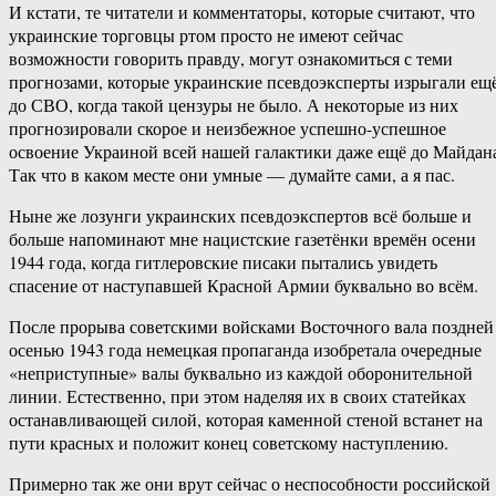
И кстати, те читатели и комментаторы, которые считают, что
украинские торговцы ртом просто не имеют сейчас
возможности говорить правду, могут ознакомиться с теми
прогнозами, которые украинские псевдоэксперты изрыгали ещ
до СВО, когда такой цензуры не было. А некоторые из них
прогнозировали скорое и неизбежное успешно-успешное
освоение Украиной всей нашей галактики даже ещё до Майдан
Так что в каком месте они умные — думайте сами, а я пас.
Ныне же лозунги украинских псевдоэкспертов всё больше и
больше напоминают мне нацистские газетёнки времён осени
1944 года, когда гитлеровские писаки пытались увидеть
спасение от наступавшей Красной Армии буквально во всём.
После прорыва советскими войсками Восточного вала поздней
осенью 1943 года немецкая пропаганда изобретала очередные
«неприступные» валы буквально из каждой оборонительной
линии. Естественно, при этом наделяя их в своих статейках
останавливающей силой, которая каменной стеной встанет на
пути красных и положит конец советскому наступлению.
Примерно так же они врут сейчас о неспособности российской