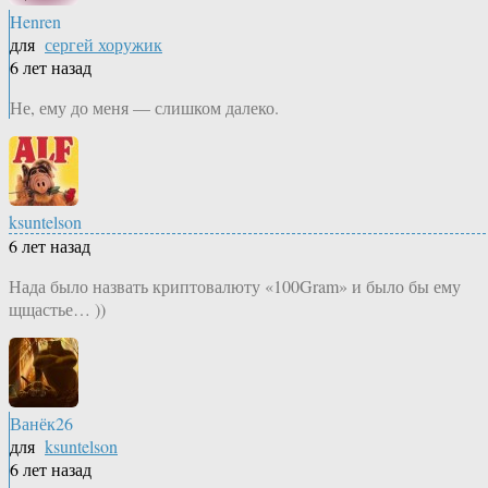
Henren
для
сергей хоружик
6 лет назад
Не, ему до меня — слишком далеко.
ksuntelson
6 лет назад
Нада было назвать криптовалюту «100Gram» и было бы ему
щщастье… ))
Ванёк26
для
ksuntelson
6 лет назад