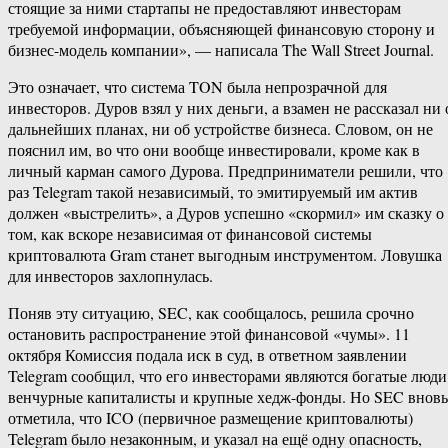
стоящие за ними стартапы не предоставляют инвесторам
требуемой информации, объясняющей финансовую сторону и
бизнес-модель компании», — написала The Wall Street Journal.
Это означает, что система TON была непрозрачной для
инвесторов. Дуров взял у них деньги, а взамен не рассказал ни 
дальнейших планах, ни об устройстве бизнеса. Словом, он не
пояснил им, во что они вообще инвестировали, кроме как в
личный карман самого Дурова. Предприниматели решили, что
раз Telegram такой независимый, то эмитируемый им актив
должен «выстрелить», а Дуров успешно «скормил» им сказку о
том, как вскоре независимая от финансовой системы
криптовалюта Gram станет выгодным инструментом. Ловушка
для инвесторов захлопнулась.
Поняв эту ситуацию, SEC, как сообщалось, решила срочно
остановить распространение этой финансовой «чумы». 11
октября Комиссия подала иск в суд, в ответном заявлении
Telegram сообщил, что его инвесторами являются богатые люди
венчурные капиталисты и крупные хедж-фонды. Но SEC вновь
отметила, что ICO (первичное размещение криптовалюты)
Telegram было незаконным, и указал на ещё одну опасность,