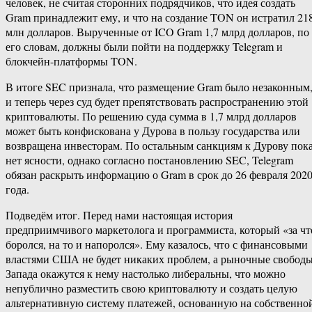
человек, не считая сторонних подрядчиков, что идея создать
Gram принадлежит ему, и что на создание TON он истратил 21
млн долларов. Вырученные от ICO Gram 1,7 млрд долларов, по
его словам, должны были пойти на поддержку Telegram и
блокчейн-платформы TON.
В итоге SEC признала, что размещение Gram было незаконным
и теперь через суд будет препятствовать распространению этой
криптовалюты. По решению суда сумма в 1,7 млрд долларов
может быть конфискована у Дурова в пользу государства или
возвращена инвесторам. По остальным санкциям к Дурову пок
нет ясности, однако согласно постановлению SEC, Telegram
обязан раскрыть информацию о Gram в срок до 26 февраля 202
года.
Подведём итог. Перед нами настоящая история
предприимчивого маркетолога и программиста, который «за чт
боролся, на то и напоролся». Ему казалось, что с финансовыми
властями США не будет никаких проблем, а рыночные свобод
Запада окажутся к нему настолько либеральны, что можно
непублично разместить свою криптовалюту и создать целую
альтернативную систему платежей, основанную на собственно