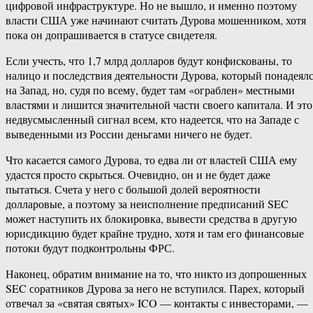
цифровой инфраструктуре. Но не вышло, и именно поэтому
власти США уже начинают считать Дурова мошенником, хотя
пока он допрашивается в статусе свидетеля.
Если учесть, что 1,7 млрд долларов будут конфискованы, то
налицо и последствия деятельности Дурова, который понадеял
на Запад, но, судя по всему, будет там «ограблен» местными
властями и лишится значительной части своего капитала. И это
недвусмысленный сигнал всем, кто надеется, что на Западе с
выведенными из России деньгами ничего не будет.
Что касается самого Дурова, то едва ли от властей США ему
удастся просто скрыться. Очевидно, он и не будет даже
пытаться. Счета у него с большой долей вероятности
долларовые, а поэтому за неисполнение предписаний SEC
может наступить их блокировка, вывести средства в другую
юрисдикцию будет крайне трудно, хотя и там его финансовые
потоки будут подконтрольны ФРС.
Наконец, обратим внимание на то, что никто из допрошенных
SEC соратников Дурова за него не вступился. Парех, который
отвечал за «святая святых» ICO — контакты с инвесторами, —