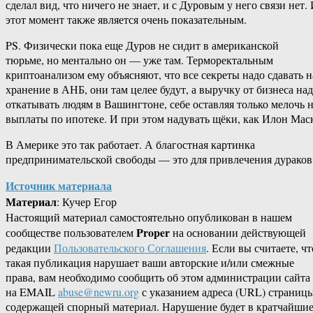
сделал вид, что ничего не знает, и с Дуровым у него связи нет.
этот момент также является очень показательным.
PS. Физически пока еще Дуров не сидит в американской
тюрьме, но ментально он — уже там. Терморектальным
криптоанализом ему объясняют, что все секреты надо сдавать н
хранение в АНБ, они там целее будут, а выручку от бизнеса на
откатывать людям в Вашингтоне, себе оставляя только мелочь 
выплаты по ипотеке. И при этом надувать щёки, как Илон Мас
В Америке это так работает. А благостная картинка
предпринимательской свободы — это для привлечения дураков
Источник материала
Материал
: Кучер Егор
Настоящий материал самостоятельно опубликован в нашем
Proper
сообществе пользователем
на основании действующей
редакции
Пользовательского Соглашения
. Если вы считаете, чт
такая публикация нарушает ваши авторские и/или смежные
права, вам необходимо сообщить об этом администрации сайта
на EMAIL
abuse@newru.org
с указанием адреса (URL) страницы
содержащей спорный материал. Нарушение будет в кратчайши