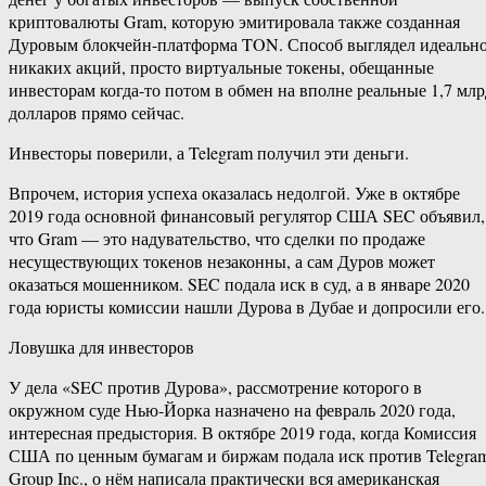
криптовалюты Gram, которую эмитировала также созданная
Дуровым блокчейн-платформа TON. Способ выглядел идеально
никаких акций, просто виртуальные токены, обещанные
инвесторам когда-то потом в обмен на вполне реальные 1,7 млр
долларов прямо сейчас.
Инвесторы поверили, а Telegram получил эти деньги.
Впрочем, история успеха оказалась недолгой. Уже в октябре
2019 года основной финансовый регулятор США SEC объявил,
что Gram — это надувательство, что сделки по продаже
несуществующих токенов незаконны, а сам Дуров может
оказаться мошенником. SEC подала иск в суд, а в январе 2020
года юристы комиссии нашли Дурова в Дубае и допросили его.
Ловушка для инвесторов
У дела «SEC против Дурова», рассмотрение которого в
окружном суде Нью-Йорка назначено на февраль 2020 года,
интересная предыстория. В октябре 2019 года, когда Комиссия
США по ценным бумагам и биржам подала иск против Telegra
Group Inc., о нём написала практически вся американская