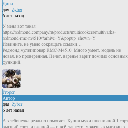
Дина
для
Zyber
6 лет назад
У меня вот такая:
https://redmond.company/ru/products/multicookers/multivarka-
redmond-rmc-m4510/?arhive=Y&popup_shown=Y
Извините, не умею сокращать ссылки…
Редмонд мультиповар RMC-M4510. Много умеет, модель не
новая, но проверенная. Печет, варенье варит помимо основных
функций.
Proper
Автор
для
Zyber
6 лет назад
А хлебопечка реально помогает. Купил муки пшеничной 1 сорт
высший сорт, и ржаной — и всё, тащемта можешь в магазин за