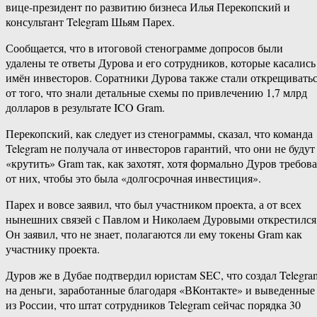
вице-президент по развитию бизнеса Илья Перекопский и
консультант Telegram Шьям Парех.
Сообщается, что в итоговой стенограмме допросов были
удалены те ответы Дурова и его сотрудников, которые касались
имён инвесторов. Соратники Дурова также стали открещивать
от того, что знали детальные схемы по привлечению 1,7 млрд
долларов в результате ICO Gram.
Перекопский, как следует из стенограммы, сказал, что команда
Telegram не получала от инвесторов гарантий, что они не будут
«крутить» Gram так, как захотят, хотя формально Дуров требов
от них, чтобы это была «долгосрочная инвестиция».
Парех и вовсе заявил, что был участником проекта, а от всех
нынешних связей с Павлом и Николаем Дуровыми открестился
Он заявил, что не знает, полагаются ли ему токены Gram как
участнику проекта.
Дуров же в Дубае подтвердил юристам SEC, что создал Telegra
на деньги, заработанные благодаря «ВКонтакте» и выведенные
из России, что штат сотрудников Telegram сейчас порядка 30