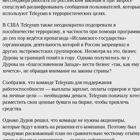
спецслужб расшифровывать сообщения пользователей, которы
используют Telegram в террористических целях.
В США Telegram также неоднократно подозревали в
пособничестве терроризму, в частности при помощи программ
до сих пор ведётся пропаганда «Исламского государства»
(организация, деятельность которой в России запрещена) и
других экстремистских группировок. Несмотря на это, бизнес
Дурова за границей пошёл в гору. Однако получилось ли у
Дурова на «благословенном Западе» вести бизнес «так, как ему
хочется», не обращая внимание на законы страны?
Сообразив, что команде Telegram для поддержания
работоспособности — выплаты зарплат, оплаты серверов и тра
на личные цели — необходимы деньги, Telegram поначалу хоте
разместить свои ценные бумаги на бирже, чтобы привлечь
средства.
Однако Дуров решил, что команде не нужны акционеры,
которые будут влиять на решения его компании. Поэтому был
придуман рискованный план по сравнительно честному отъёму
денег у богатых инвесторов — выпуск собственной