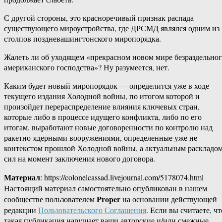
С другой стороны, это красноречивый признак распада
существующего мироустройства, где ДРСМД являлся одним из
столпов поздневашингтонского миропорядка.
Жалеть ли об уходящем «прекрасном новом мире безраздельно
американского господства»? Ну разумеется, нет.
Каким будет новый миропорядок — определится уже в ходе
текущего издания Холодной войны, по итогом которой и
произойдет перераспределение влияния ключевых стран,
которые либо в процессе идущего конфликта, либо по его
итогам, выработают новые договоренности по контролю над
ракетно-ядерными вооружениями, определенные уже не
контекстом прошлой Холодной войны, а актуальным раскладо
сил на момент заключения нового договора.
Материал
: https://colonelcassad.livejournal.com/5178074.html
Настоящий материал самостоятельно опубликован в нашем
Proper
сообществе пользователем
на основании действующей
редакции
Пользовательского Соглашения
. Если вы считаете, чт
такая публикация нарушает ваши авторские и/или смежные