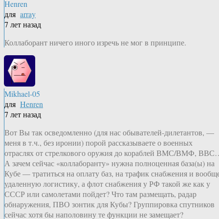
Henren
для
array
7 лет назад
Коллаборант ничего иного изречь не мог в принципе.
Mikhael-05
для
Henren
7 лет назад
Вот Вы так осведомленно (для нас обывателей-дилетантов, —
меня в т.ч., без иронии) порой рассказываете о военных
отраслях от стрелкового оружия до кораблей ВМС/ВМФ, ВВС
А зачем сейчас «коллаборанту» нужна полноценная база(ы) на
Кубе — тратиться на оплату баз, на трафик снабжения и вообщ
удаленную логистику, а флот снабжения у РФ такой же как у
СССР или самолетами пойдет? Что там размещать, радар
обнаружения, ПВО зонтик для Кубы? Группировка спутников
сейчас хотя бы наполовину те функции не замещает?