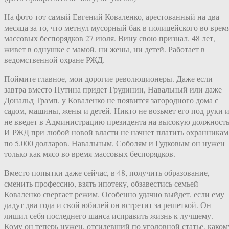
На фото тот самый Евгений Коваленко, арестованный на два
месяца за то, что метнул мусорный бак в полицейского во врем
массовых беспорядков 27 июля. Вину свою признал. 48 лет,
живет в однушке с мамой, ни жены, ни детей. Работает в
ведомственной охране РЖД.
Поймите главное, мои дорогие революционеры. Даже если
завтра вместо Путина придет Грудинин, Навальный или даже
Дональд Трамп, у Коваленко не появится загородного дома с
садом, машины, жены и детей. Никто не возьмет его под руки 
не введет в Администрацию президента на высокую должность
И РЖД при любой новой власти не начнет платить охранникам
по 5.000 долларов. Навальным, Соболям и Гудковым он нужен
только как мясо во время массовых беспорядков.
Вместо попытки даже сейчас, в 48, получить образование,
сменить профессию, взять ипотеку, обзавестись семьей —
Коваленко свергает режим. Особенно удачно выйдет, если ему
дадут два года и свой юбилей он встретит за решеткой. Он
лишил себя последнего шанса исправить жизнь к лучшему.
Кому он теперь нужен, отсидевший по уголовной статье, каком