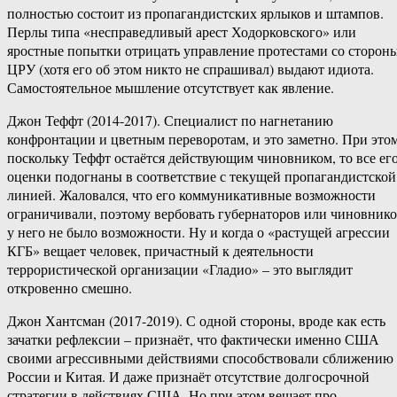
полностью состоит из пропагандистских ярлыков и штампов.
Перлы типа «несправедливый арест Ходорковского» или
яростные попытки отрицать управление протестами со сторон
ЦРУ (хотя его об этом никто не спрашивал) выдают идиота.
Самостоятельное мышление отсутствует как явление.
Джон Теффт (2014-2017). Специалист по нагнетанию
конфронтации и цветным переворотам, и это заметно. При это
поскольку Теффт остаётся действующим чиновником, то все ег
оценки подогнаны в соответствие с текущей пропагандистской
линией. Жаловался, что его коммуникативные возможности
ограничивали, поэтому вербовать губернаторов или чиновник
у него не было возможности. Ну и когда о «растущей агрессии
КГБ» вещает человек, причастный к деятельности
террористической организации «Гладио» – это выглядит
откровенно смешно.
Джон Хантсман (2017-2019). С одной стороны, вроде как есть
зачатки рефлексии – признаёт, что фактически именно США
своими агрессивными действиями способствовали сближению
России и Китая. И даже признаёт отсутствие долгосрочной
стратегии в действиях США. Но при этом вещает про