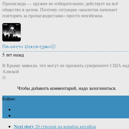
Пропаганда — оружие не избирательное; действует на всё
общество в целом. Поэтому ситуация «аналитик начинает
повторять за пропагандистами» просто неизбежна.
Ոሉαዙҿτα ಭҿҝҿሉҿʓяҝα〄
5 лет назад
В Крыму заявили, что могут не признать суверенитет США на
Аляской
©
Чтобы добавить комментарий, надо залогиниться.
Follow:
Next story
20 стволов на корабль китайца