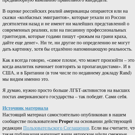
В оценке российских реалий американцы опираются или на
сказки «колбасных эмигрантов», которые уехали из России
десятилетия назад и не имеют ни малейших представлений о
современных реалиях, или на писанину профессиональных
грантоедов, которые годами пишут «рижым на грани краха,
дайте еще денег». Ни те, ни другие по определению не могут
дать картинку, хотя бы отдалённо напоминающую реальность.
Как я всегда говорю, «самое плохое, что может произойти – это
когда аналитик начинает повторять за пропагандистами». И в
США, и в Британии (в том числе по недавнему докладу Rand)
мы видим именно это.
Я думаю, нужно просто больше ЛГБТ-активистов на высших
постах американского государства – так победят. Сами себя.
Источник материала
Настоящий материал самостоятельно опубликован в нашем
Proper
сообществе пользователем
на основании действующей
редакции
Пользовательского Соглашения
. Если вы считаете, чт
такая публикация нарушает ваши авторские и/или смежные