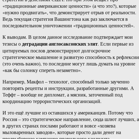
«традиционные американские ценности» (а что это?), которые
«нужно продвигать», что демонстрирует отрыв от реальности.
Ведь текущая стратегия Вашингтона как раз заключается в
последовательном уничтожении «традиционных ценностей».
К выводам. В целом данное исследование подтверждает мои
деградации англосаксонских элит
тезисы о
. Если первые из
цитируемых послов демонстрируют долгосрочное
стратегическое мышление и развитую способность к рефлексии
(это очень важно), то последние могут лишь думать на уровне
«как бы солонку спереть незаметно».
Например, Макфол – технолог, способный только заученно
повторять рецепты и инструкции, разработанные другими. А
Теффт – вообще не дипломат, а мясник, заточенный под
координацию террористических организаций.
И это ещё лучшие из оставшихся у американцев. Потому что
Россия – это стратегическое направление, сюда шлют лучших, а
в других странах послами работают и вовсе «хозяева
мыловаренных заводов», которые просто дали денег на
предвыборную кампанию правильного кандидата.