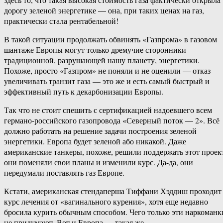
дорогу зеленой энергетике — она, при таких ценах на газ,
практически стала рентабельной!
В такой ситуации продолжать обвинять «Газпрома» в газовом
шантаже Европы могут только дремучие сторонники
традиционной, разрушающей нашу планету, энергетики.
Похоже, просто «Газпром» не поняли и не оценили — отказ
увеличивать транзит газа — это же и есть самый быстрый и
эффективный путь к декарбонизации Европы.
Так что не стоит спешить с сертификацией надоевшего всем
германо-российского газопровода «Северный поток — 2». Всё
должно работать на решение задачи построения зеленой
энергетики. Европа будет зеленой або никакой. Даже
американские танкеры, похоже, решили поддержать этот проек
они поменяли свои планы и изменили курс. Да-да, они
передумали поставлять газ Европе.
Кстати, американская стендаперша Тиффани Хэддиш проходит
курс лечения от «вагинального курения», хотя еще недавно
бросила курить обычным способом. Чего только эти наркоманк
не придумают. Вот и Европа — такая же.