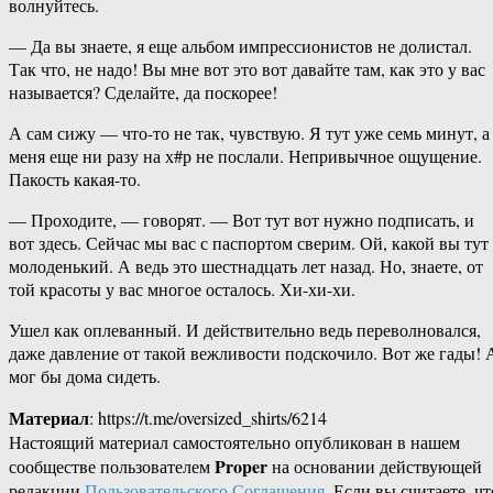
волнуйтесь.
— Да вы знаете, я еще альбом импрессионистов не долистал.
Так что, не надо! Вы мне вот это вот давайте там, как это у вас
называется? Сделайте, да поскорее!
А сам сижу — что-то не так, чувствую. Я тут уже семь минут, а
меня еще ни разу на х#р не послали. Непривычное ощущение.
Пакость какая-то.
— Проходите, — говорят. — Вот тут вот нужно подписать, и
вот здесь. Сейчас мы вас с паспортом сверим. Ой, какой вы тут
молоденький. А ведь это шестнадцать лет назад. Но, знаете, от
той красоты у вас многое осталось. Хи-хи-хи.
Ушел как оплеванный. И действительно ведь переволновался,
даже давление от такой вежливости подскочило. Вот же гады! 
мог бы дома сидеть.
Материал
: https://t.me/oversized_shirts/6214
Настоящий материал самостоятельно опубликован в нашем
Proper
сообществе пользователем
на основании действующей
редакции
Пользовательского Соглашения
. Если вы считаете, чт