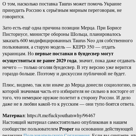
О том, насколько поставка Taurus может помочь Украине
принудить Россию к серьёзным мирным переговорам, не
говорится.
Зато есть ещё одна причина позиции Мерца. При Борисе
Писториусе, министре обороны Шольца, планировалось
заказать 600 модифицированных Taurus Neo для собственного
пользования, а старую модель — KEPD 350 — отдать
первые поставки в бундесвер могут
украинцам. Но
осуществиться не ранее 2029 года
, значит, пока даже отдавать
нечего — только оголяя бундесвер. В эту версию уже верится
гораздо больше. Поэтому и дискуссии публичной не будет.
Плюс, видимо, так или иначе до Мерца донесли социологию, п
которой значимая часть его избирателя не сильно в восторге от
того, что немецкое оружие полетит в сторону России. И дело
даже не в любви какой-то к русским — они тупо боятся ответа.
Материал
: https://t.me/fuckyouthatswhy/96467
Настоящий материал самостоятельно опубликован в нашем
Proper
сообществе пользователем
на основании действующей
редакции
Пользовательского Соглашения
. Если вы считаете, чт