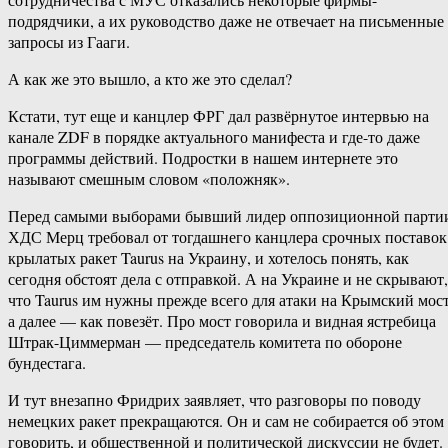
подрядчики, а их руководство даже не отвечает на письменные
запросы из Гааги.
А как же это вышло, а кто же это сделал?
Кстати, тут еще и канцлер ФРГ дал развёрнутое интервью на
канале ZDF в порядке актуального манифеста и где-то даже
программы действий. Подростки в нашем интернете это
называют смешным словом «положняк».
Перед самыми выборами бывший лидер оппозиционной парти
ХДС Мерц требовал от тогдашнего канцлера срочных поставок
крылатых ракет Taurus на Украину, и хотелось понять, как
сегодня обстоят дела с отправкой. А на Украине и не скрывают,
что Taurus им нужны прежде всего для атаки на Крымский мост
а далее — как повезёт. Про мост говорила и видная ястребица
Штрак-Циммерман — председатель комитета по обороне
бундестага.
И тут внезапно Фридрих заявляет, что разговоры по поводу
немецких ракет прекращаются. Он и сам не собирается об этом
говорить, и общественной и политической дискуссии не будет.