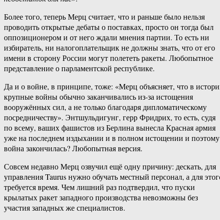
Более того, теперь Мерц считает, что и раньше было нельзя
проводить открытые дебаты о поставках, просто он тогда был
оппозиционером и от него ждали мнения партии. То есть ни
избиратель, ни налогоплательщик не должны знать, что от его
имени в сторону России могут полететь ракеты. Любопытное
представление о парламентской республике.
Да и о войне, в принципе, тоже: «Мерц объясняет, что в истор
крупные войны обычно заканчивались из-за истощения
вооружённых сил, а не только благодаря дипломатическому
посредничеству». Энтшульдигунг, герр Фридрих, то есть, судя
по всему, ваших фашистов из Берлина вынесла Красная армия
уже на последнем издыхании и в полном истощении и поэтому
война закончилась? Любопытная версия.
Совсем недавно Мерц озвучил ещё одну причину: дескать, для
управления Taurus нужно обучать местный персонал, а для этог
требуется время. Чем лишний раз подтвердил, что пуски
крылатых ракет западного производства невозможны без
участия западных же специалистов.