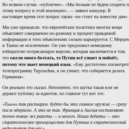
Во всяком случае, «публично». «Мы больше не будем спорить 
этому вопросу в этой коалиции», — заявил канцлер. В
настоящее время этот вопрос также «не стоит на повестке дня».
Мы уже привыкли, что европейские политики многие вещи
объясняют совершенно по-разному и процент правдивой
информации в этих объяснениях сильно варьируется. С Мерце
и Taurus не исключение. Он уже предложил немецкому
избирателю потрясающую версию, которая заключается в том,
ежели много болтать, то Путин всё узнает и поймёт,
что
потому что знает немецкий язык
. «Ему достаточно посмотрет
телепрограмму Tagesschau, и он узнает, что собирается делать
Германия».
Он реально это сказал. Непонятно, это шутка такая или он
держит публику за идиотов, но главное тут вот это:
«Taurus так распиарен, будто бы это главное оружие — сразу
после ядерного. А это не так. Франция и Англия поставляют
точно такие же ракеты — и ничего. Наши дебаты — это
стратегическое преимущество для Путина и стратегический
недостаток для нас»
.