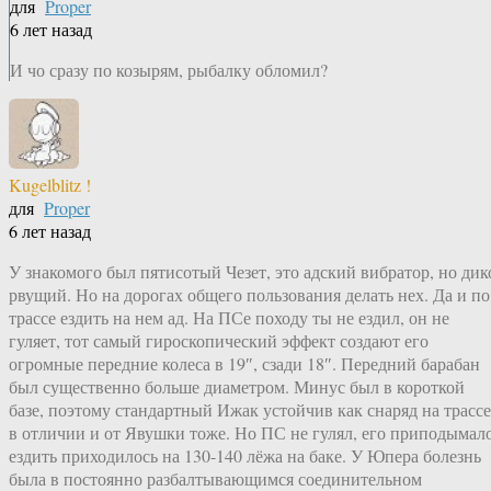
для
Proper
6 лет назад
И чо сразу по козырям, рыбалку обломил?
Kugelblitz !
для
Proper
6 лет назад
У знакомого был пятисотый Чезет, это адский вибратор, но дик
рвущий. Но на дорогах общего пользования делать нех. Да и по
трассе ездить на нем ад. На ПСе походу ты не ездил, он не
гуляет, тот самый гироскопический эффект создают его
огромные передние колеса в 19″, сзади 18″. Передний барабан
был существенно больше диаметром. Минус был в короткой
базе, поэтому стандартный Ижак устойчив как снаряд на трассе
в отличии и от Явушки тоже. Но ПС не гулял, его приподымало
ездить приходилось на 130-140 лёжа на баке. У Юпера болезнь
была в постоянно разбалтывающимся соединительном