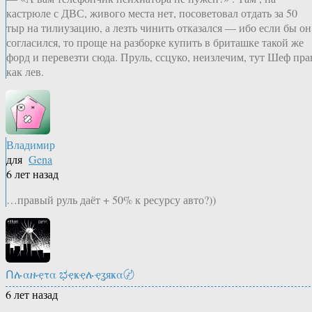
кастрюле с ДВС, живого места нет, посоветовал отдать за 50
тыр на тилиузацию, а лезть чинить отказался — ибо если бы он
согласился, то проще на разборке купить в бриташке такой же
форд и перевезти сюда. Пруль, ссцуко, неизлечим, тут Шеф пра
как лев.
Владимир
для
Gena
6 лет назад
…правый руль даёт + 50% к ресурсу авто?))
Ոሉαዙҿτα ಭҿҝҿሉҿʓяҝα〄
6 лет назад