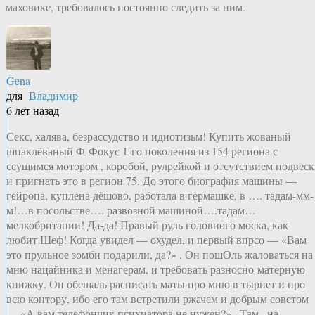
маховике, требовалось постоянно следить за ним.
Gena
для
Владимир
6 лет назад
Секс, халява, безрассудство и идиотизьм! Купить жованый
шпаклёваный Ф-Фокус 1-го поколения из 154 региона с
ссущимся мотором , коробой, рулрейкой и отсутствием подвес
и пригнать это в регион 75. До этого биография машины —
гейропа, куплена дёшово, работала в гермашке, в …. тадам-мм-
м!…в посольстве…. развозной машиной….тадам…
мелкобритании! Да-да! Правый руль головного моска, как
любит Шеф! Когда увидел — охудел, и первый впрсо — «Вам
это прульное зомби подарили, да?» . Он пошОль жаловаться на
мню нацайника и менагерам, и требовать разносно-матерную
книжку. Он обещаль расписать маты про мню в тырнет и про
всю контору, ибо его там встретили ржачем и добрым советом
— «А вам телефончик психиатора не нужен?» . Там , на