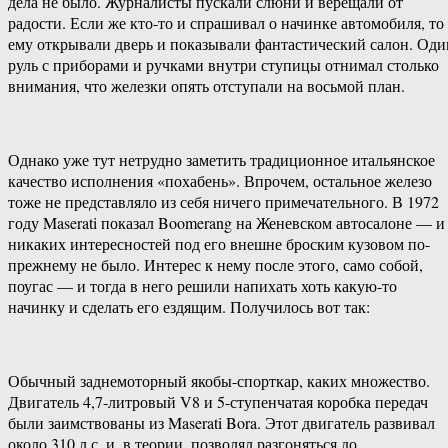
дела не было. Журналисты пускали слюни и верещали от
радости. Если же кто-то и спрашивал о начинке автомобиля, то
ему открывали дверь и показывали фантастический салон. Оди
руль с приборами и ручками внутри ступицы отнимал столько
внимания, что железки опять отступали на восьмой план.
Однако уже тут нетрудно заметить традиционное итальянское
качество исполнения «похабень». Впрочем, остальное железо
тоже не представляло из себя ничего примечательного. В 1972
году Maserati показал Boomerang на Женевском автосалоне — и
никаких интересностей под его внешне броским кузовом по-
прежнему не было. Интерес к нему после этого, само собой,
поугас — и тогда в него решили напихать хоть какую-то
начинку и сделать его ездящим. Получилось вот так:
Обычный заднемоторный якобы-спорткар, каких множество.
Двигатель 4,7-литровый V8 и 5-ступенчатая коробка передач
были заимствованы из Maserati Bora. Этот двигатель развивал
около 310 л.с. и, в теории, позволял разгоняться до