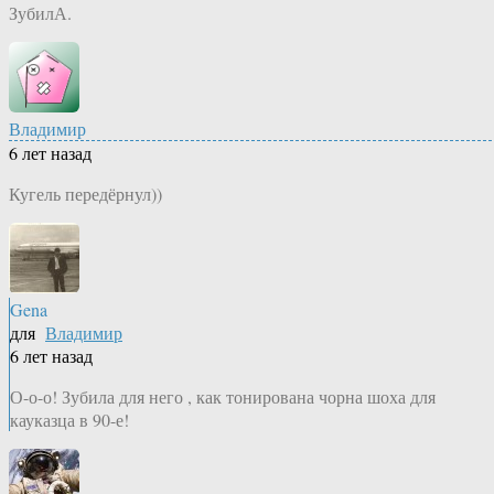
ЗубилА.
Владимир
6 лет назад
Кугель передёрнул))
Gena
для
Владимир
6 лет назад
О-о-о! Зубила для него , как тонирована чорна шоха для
кауказца в 90-е!