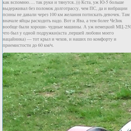
как вспомню…. так руки и тянутся..))) Кста, уж Ю-5 больше
выдерживал без поломок долготрассу, чем ПС, да и вибрации
псины не давали через 100 км желания потискать девочек. Там
вначале яйцы расходить надо. Вот и Ява, а тем более ЧеЗик
вообще были хороши- чудные машины. А уж немецкий МЦ-250
что был у одной подружки(кста ,першей любови моего
нацайника) — тот крыл и чехов, и наших по комфорту и
приемистости до 60 км/ч.