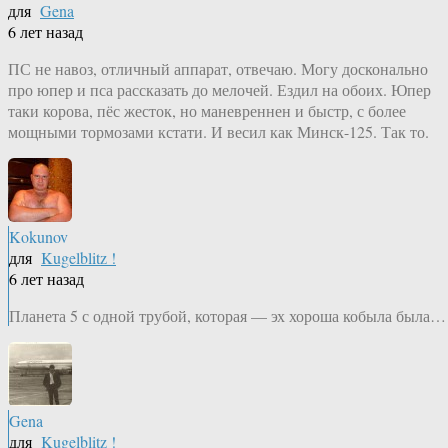
для
Gena
6 лет назад
ПС не навоз, отличный аппарат, отвечаю. Могу досконально
про юпер и пса рассказать до мелочей. Ездил на обоих. Юпер
таки корова, пёс жесток, но маневреннен и быстр, с более
мощными тормозами кстати. И весил как Минск-125. Так то.
Kokunov
для
Kugelblitz !
6 лет назад
Планета 5 с одной трубой, которая — эх хороша кобыла была…
Gena
для
Kugelblitz !