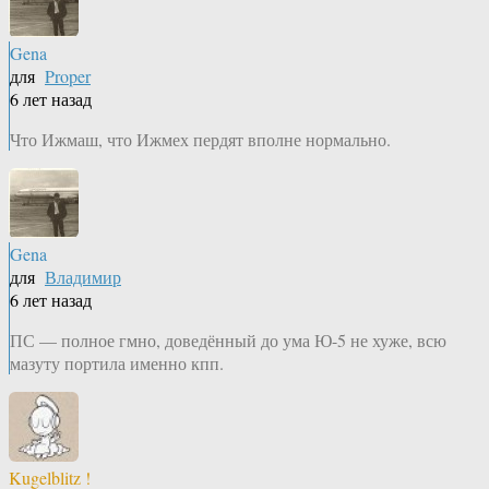
Gena
для
Proper
6 лет назад
Что Ижмаш, что Ижмех пердят вполне нормально.
Gena
для
Владимир
6 лет назад
ПС — полное гмно, доведённый до ума Ю-5 не хуже, всю
мазуту портила именно кпп.
Kugelblitz !