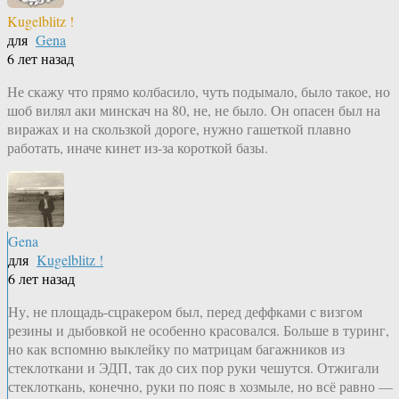
Kugelblitz !
для
Gena
6 лет назад
Не скажу что прямо колбасило, чуть подымало, было такое, но
шоб вилял аки минскач на 80, не, не было. Он опасен был на
виражах и на скользкой дороге, нужно гашеткой плавно
работать, иначе кинет из-за короткой базы.
Gena
для
Kugelblitz !
6 лет назад
Ну, не площадь-сцракером был, перед деффками с визгом
резины и дыбовкой не особенно красовался. Больше в туринг,
но как вспомню выклейку по матрицам багажников из
стеклоткани и ЭДП, так до сих пор руки чешутся. Отжигали
стеклоткань, конечно, руки по пояс в хозмыле, но всё равно —