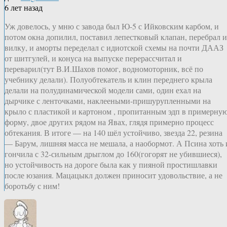
6 лет назад
Уж довелось, у мню с завода был Ю-5 с Ийковским карбом, и
потом окна допилил, поставил лепестковый клапан, перебрал и
вилку, и аморты переделал с идиотской схемы на почти ДААЗ
от шитгулей, и конуса на выпуске перерассчитал и
переварил(тут В.И.Шахов помог, водномоторник, всё по
учебнику делали). Полуобтекатель и клин переднего крыла
делали на полудинамической модели сами, один ехал на
дырчике с ленточками, наклееными-пришурупленными на
крыло с пластикой и картоном , пропитанным эдп в примерну
форму, двое других рядом на Явах, глядя примерно процесс
обтекания. В итоге — на 140 шёл устойчиво, звезда 22, резина
— Барум, лишняя масса не мешала, а наобормот. А Псина хоть 
гончила с 32-сильным дрыглом до 160(гогорят не убившиеся),
но устойчивость на дороге была как у пияной простишлавки
после юзания. Мацацыкл должен приносит удовольствие, а не
боротьбу с ним!