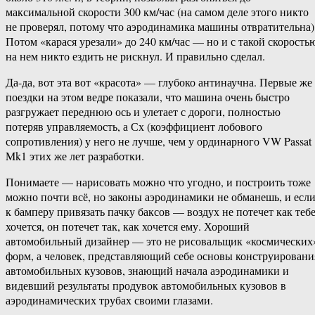
максимальной скорости 300 км/час (на самом деле этого никто
не проверял, потому что аэродинамика машины отвратительна)
Потом «карася урезали» до 240 км/час — но и с такой скорость
на нем никто ездить не рискнул. И правильно сделал.
Да-да, вот эта вот «красота» — глубоко антинаучна. Первые же
поездки на этом ведре показали, что машина очень быстро
разгружает переднюю ось и улетает с дороги, полностью
потеряв управляемость, а Сх (коэффициент лобового
сопротивления) у него не лучше, чем у ординарного VW Passat
Mk1 этих же лет разработки.
Понимаете — нарисовать можно что угодно, и построить тоже
можно почти всё, но законы аэродинамики не обманешь, и есл
к бамперу привязать пачку баксов — воздух не потечет как теб
хочется, он потечет так, как хочется ему. Хороший
автомобильный дизайнер — это не рисовальщик «космических
форм, а человек, представляющий себе основы конструировани
автомобильных кузовов, знающий начала аэродинамики и
видевший результаты продувок автомобильных кузовов в
аэродинамических трубах своими глазами.