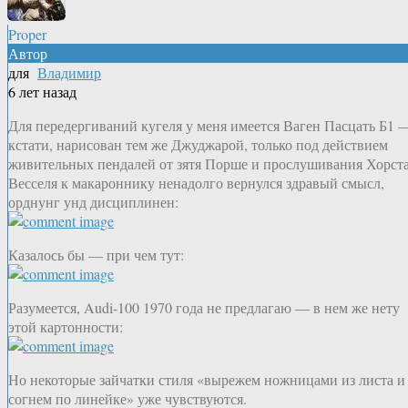
Proper
Автор
для
Владимир
6 лет назад
Для передергиваний кугеля у меня имеется Ваген Пасцать Б1 
кстати, нарисован тем же Джуджарой, только под действием
живительных пендалей от зятя Порше и прослушивания Хорст
Весселя к макароннику ненадолго вернулся здравый смысл,
орднунг унд дисциплинен:
Казалось бы — при чем тут:
Разумеется, Audi-100 1970 года не предлагаю — в нем же нету
этой картонности:
Но некоторые зайчатки стиля «вырежем ножницами из листа и
согнем по линейке» уже чувствуются.