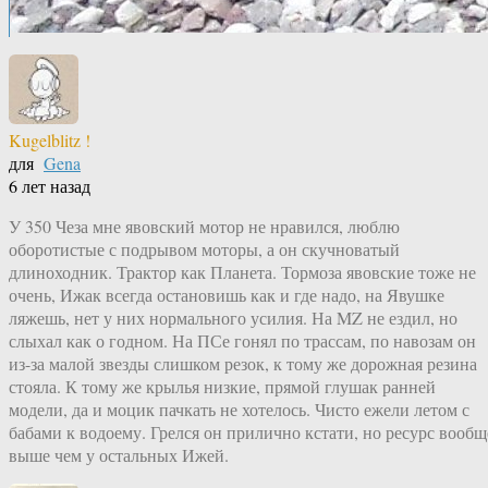
Kugelblitz !
для
Gena
6 лет назад
У 350 Чеза мне явовский мотор не нравился, люблю
оборотистые с подрывом моторы, а он скучноватый
длиноходник. Трактор как Планета. Тормоза явовские тоже не
очень, Ижак всегда остановишь как и где надо, на Явушке
ляжешь, нет у них нормального усилия. На MZ не ездил, но
слыхал как о годном. На ПСе гонял по трассам, по навозам он
из-за малой звезды слишком резок, к тому же дорожная резина
стояла. К тому же крылья низкие, прямой глушак ранней
модели, да и моцик пачкать не хотелось. Чисто ежели летом с
бабами к водоему. Грелся он прилично кстати, но ресурс вообщ
выше чем у остальных Ижей.