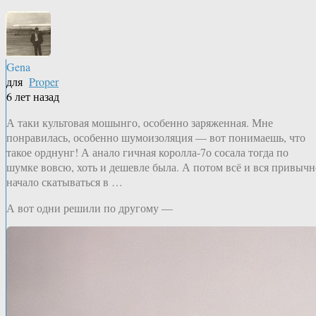
Gena
для
Proper
6 лет назад
А таки культовая мошынго, особенно заряженная. Мне
понравилась, особенно шумоизоляция — вот понимаешь, что
такое орднунг! А анало гичная королла-7о сосала тогда по
шумке вовсю, хоть и дешевле была. А потом всё и вся привычн
начало скатываться в …
А вот одни решили по другому —