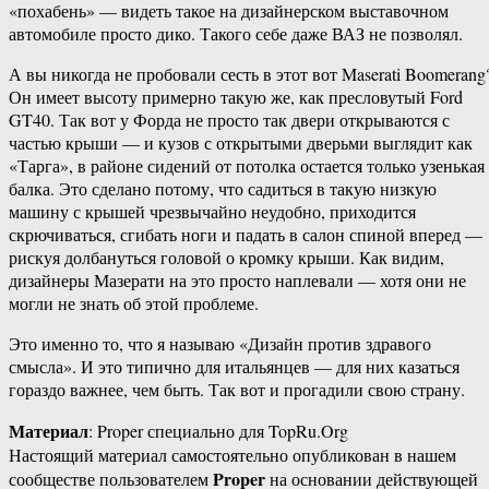
«похабень» — видеть такое на дизайнерском выставочном
автомобиле просто дико. Такого себе даже ВАЗ не позволял.
А вы никогда не пробовали сесть в этот вот Maserati Boomerang
Он имеет высоту примерно такую же, как пресловутый Ford
GT40. Так вот у Форда не просто так двери открываются с
частью крыши — и кузов с открытыми дверьми выглядит как
«Тарга», в районе сидений от потолка остается только узенькая
балка. Это сделано потому, что садиться в такую низкую
машину с крышей чрезвычайно неудобно, приходится
скрючиваться, сгибать ноги и падать в салон спиной вперед —
рискуя долбануться головой о кромку крыши. Как видим,
дизайнеры Мазерати на это просто наплевали — хотя они не
могли не знать об этой проблеме.
Это именно то, что я называю «Дизайн против здравого
смысла». И это типично для итальянцев — для них казаться
гораздо важнее, чем быть. Так вот и прогадили свою страну.
Материал
: Proper специально для TopRu.Org
Настоящий материал самостоятельно опубликован в нашем
Proper
сообществе пользователем
на основании действующей