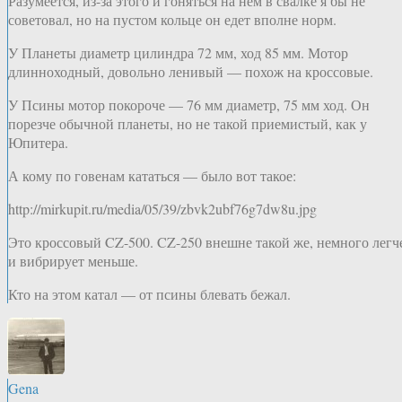
Разумеется, из-за этого и гоняться на нем в свалке я бы не
советовал, но на пустом кольце он едет вполне норм.
У Планеты диаметр цилиндра 72 мм, ход 85 мм. Мотор
длинноходный, довольно ленивый — похож на кроссовые.
У Псины мотор покороче — 76 мм диаметр, 75 мм ход. Он
порезче обычной планеты, но не такой приемистый, как у
Юпитера.
А кому по говенам кататься — было вот такое:
http://mirkupit.ru/media/05/39/zbvk2ubf76g7dw8u.jpg
Это кроссовый CZ-500. CZ-250 внешне такой же, немного легч
и вибрирует меньше.
Кто на этом катал — от псины блевать бежал.
Gena