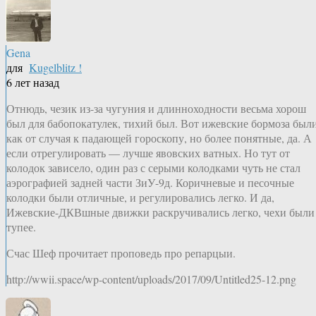
Gena
для
Kugelblitz !
6 лет назад
Отнюдь, чезик из-за чугуния и длинноходности весьма хорош
был для бабопокатулек, тихий был. Вот ижевские бормоза был
как от случая к падающей гороскопу, но более понятные, да. А
если отрегулировать — лучше явовских ватных. Но тут от
колодок зависело, один раз с серыми колодками чуть не стал
аэрографией задней части ЗиУ-9д. Коричневые и песочные
колодки были отличные, и регулировались легко. И да,
Ижевские-ДКВшные движки раскручивались легко, чехи были
тупее.
Счас Шеф прочитает проповедь про репарцыи.
http://wwii.space/wp-content/uploads/2017/09/Untitled25-12.png