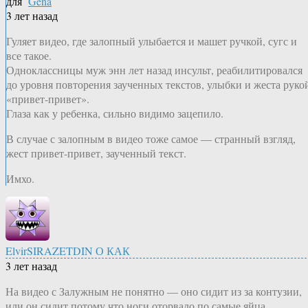
для
Gena
3 лет назад
Гуляет видео, где залопный улыбается и машет ручкой, сугс и
все такое.
Одноклассницы муж энн лет назад инсульт, реабилитировался
до уровня повторения заученных текстов, улыбки и жеста руко
«привет-привет».
Глаза как у ребенка, сильно видимо зацепило.
В случае с залопным в видео тоже самое — странный взгляд,
жест привет-привет, заученный текст.
Имхо.
ElvirSIRAZETDIN О КАК
3 лет назад
На видео с Залужным не понятно — оно сидит из за контузии,
или он сидит потому что ноги оторвало по самые яйца