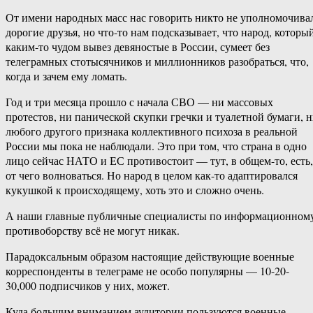
От имени народных масс нас говорить никто не уполномочива
дорогие друзья, но что-то нам подсказывает, что народ, которы
каким-то чудом вывез девяностые в России, сумеет без
телеграмных стотысячников и миллионников разобраться, что,
когда и зачем ему ломать.
Год и три месяца прошло с начала СВО — ни массовых
протестов, ни панической скупки гречки и туалетной бумаги, 
любого другого признака коллективного психоза в реальной
России мы пока не наблюдали. Это при том, что страна в одно
лицо сейчас НАТО и ЕС противостоит — тут, в общем-то, есть,
от чего волноваться. Но народ в целом как-то адаптировался
кукушкой к происходящему, хоть это и сложно очень.
А наши главные публичные специалисты по информационном
противоборству всё не могут никак.
Парадоксальным образом настоящие действующие военные
корреспонденты в телеграме не особо популярны — 10-20-
30,000 подписчиков у них, может.
Куда большим вниманием аудитории пользуются военные