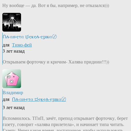
Ну вообще — да. Вот я бы, например, не отказался)))
Ոሉαዙҿτα ಭҿҝҿሉҿʓяҝα〄
для
Тимо-фей
3 лет назад
Открываем форточку и кричим- Халява придиии!!!))
Владимир
для
Ոሉαዙҿτα ಭҿҝҿሉҿʓяҝα〄
3 лет назад
Вспомнилось. ТГиП, зачёт, препод открывает форточку, берет
газету, говорит «халява прилетела», и начинает типа читать.
Газету. Через какое время, достаточное, чтобы использовать