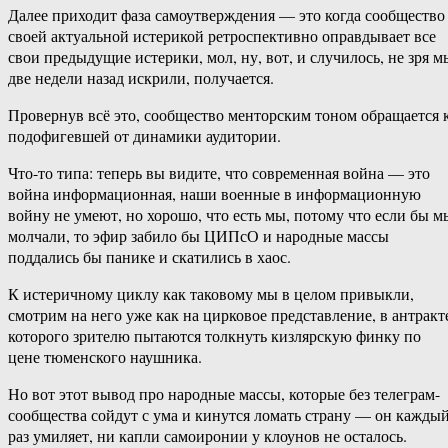
Далее приходит фаза самоутверждения — это когда сообщество
своей актуальной истерикой ретроспективно оправдывает все
свои предыдущие истерики, мол, ну, вот, и случилось, не зря м
две недели назад искрили, получается.
Провернув всё это, сообщество менторским тоном обращается 
подофигевшей от динамики аудитории.
Что-то типа: теперь вы видите, что современная война — это
война информационная, наши военные в информационную
войну не умеют, но хорошо, что есть мы, потому что если бы м
молчали, то эфир забило бы ЦИПсО и народные массы
поддались бы панике и скатились в хаос.
К истеричному циклу как таковому мы в целом привыкли,
смотрим на него уже как на цирковое представление, в антракт
которого зрителю пытаются толкнуть кизлярскую финку по
цене тюменского наушника.
Но вот этот вывод про народные массы, которые без телеграм-
сообщества сойдут с ума и кинутся ломать страну — он кажды
раз умиляет, ни капли самоиронии у клоунов не осталось.