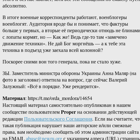
абсолютно.
В итоге военные корреспонденты работают, военблогеры
военблогят. Аудитория вроде бы и понимает, что фактуры
больше у первых, а вторые её периодически отнюдь не блинам
с лопаты кормят, но — Как же! Ведь где-то там «замечено
движение техники». Не дай Бог моргнёшь — а к тебе эта
техника в подъезд уже заехала всей колонной?
Поскорее сними вон того генерала, пока не стало хуже.
ЗЫ. Заместитель министра обороны Украины Анна Маляр (на
фото в заголовке) ответила на вопрос, где сейчас Валерий
Залужный: «Всё в порядке. Уже рендерится».
Материал
: https://t.me/orda_mordora/14654
Настоящий материал самостоятельно опубликован в нашем
Proper
сообществе пользователем
на основании действующей
редакции
Пользовательского Соглашения
. Если вы считаете, чт
такая публикация нарушает ваши авторские и/или смежные
права, вам необходимо сообщить об этом администрации сайта
на EMAIL
abuse@newru.org
с указанием адреса (URL) страницы