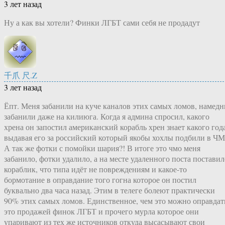
3 лет назад
Ну а как вы хотели? Финки ЛГБТ сами себя не продадут
千爪 尺.Z
3 лет назад
Ёпт. Меня забанили на куче каналов этих самых ломов, намедн
забанили даже на килиюга. Когда я админа спросил, какого
хрена он запостил американский корабль хрен знает какого года
выдавая его за российский который якобы хохлы подбили в ЧМ
А так же фотки с помойки шария?! В итоге это чмо меня
забанило, фотки удалило, а на месте удаленного поста поставил
кораблик, что типа идёт не повреждениям и какое-то
бормотание в оправдание того гогна которое он постил
буквально два часа назад. Этим в телеге болеют практически
90% этих самых ломов. Единственное, чем это можно оправдат
это продажей финок ЛГБТ и прочего мурла которое они
упаривают из тех же источников откуда высасывают свои