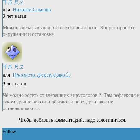
千爪 尺.Z
для
Николай Соколов
3 лет назад
Можно сделать вывод,что все относительно. Вопрос просто в
окружении и остановке
千爪 尺.Z
для
Ոሉαዙҿτα ಭҿҝҿሉҿʓяҝα〄
3 лет назад
Чё можно хотеть от вчерашних вирусологов ?! Там рефлексия н
таком уровне, что они дёргают и передергивают не
останавливаются
Чтобы добавить комментарий, надо залогиниться.
Follow: