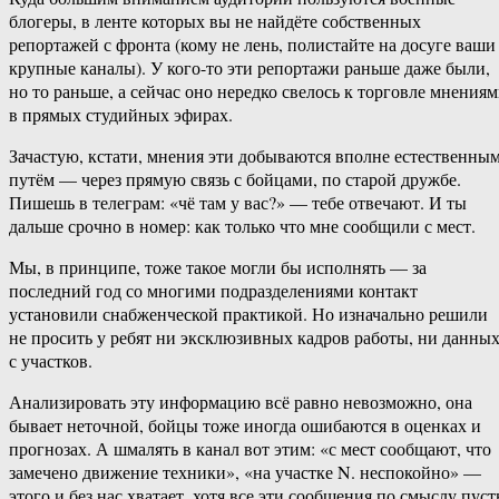
блогеры, в ленте которых вы не найдёте собственных
репортажей с фронта (кому не лень, полистайте на досуге ваши
крупные каналы). У кого-то эти репортажи раньше даже были,
но то раньше, а сейчас оно нередко свелось к торговле мнения
в прямых студийных эфирах.
Зачастую, кстати, мнения эти добываются вполне естественны
путём — через прямую связь с бойцами, по старой дружбе.
Пишешь в телеграм: «чё там у вас?» — тебе отвечают. И ты
дальше срочно в номер: как только что мне сообщили с мест.
Мы, в принципе, тоже такое могли бы исполнять — за
последний год со многими подразделениями контакт
установили снабженческой практикой. Но изначально решили
не просить у ребят ни эксклюзивных кадров работы, ни данны
с участков.
Анализировать эту информацию всё равно невозможно, она
бывает неточной, бойцы тоже иногда ошибаются в оценках и
прогнозах. А шмалять в канал вот этим: «с мест сообщают, что
замечено движение техники», «на участке N. неспокойно» —
этого и без нас хватает, хотя все эти сообщения по смыслу пус