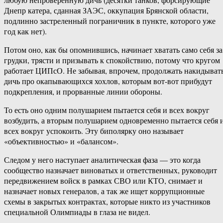
Днепр катера, сданная ЗАЭС, оккупация Брянской области,
подлинно застреленный пограничник в пункте, которого уже
год как нет).
Потом оно, как бы опомнившись, начинает хватать само себя за
грудки, трясти и призывать к спокойствию, потому что кругом
работает ЦИПсО. Не забывая, впрочем, продолжать накидыват
дичь про окапывающихся хохлов, которым вот-вот прибудут
подкрепления, и прорванные линии обороны.
То есть оно одним полушарием пытается себя и всех вокруг
возбудить, а вторым полушарием одновременно пытается себя 
всех вокруг успокоить. Эту биполярку оно называет
«объективностью» и «балансом».
Следом у него наступает аналитическая фаза — это когда
сообщество назначает виноватых и ответственных, руководит
передвижением войск в рамках СВО или КТО, снимает и
назначает новых генералов, а так же ищет коррупционные
схемы в закрытых контрактах, которые никто из участников
специальной Олимпиады в глаза не видел.