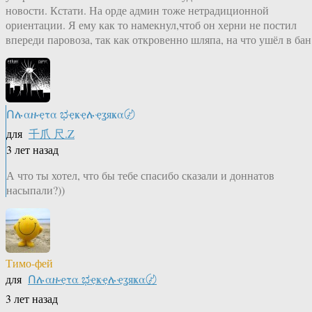
новости. Кстати. На орде админ тоже нетрадиционной
ориентации. Я ему как то намекнул,чтоб он херни не постил
впереди паровоза, так как откровенно шляпа, на что ушёл в бан
Ոሉαዙҿτα ಭҿҝҿሉҿʓяҝα〄
для
千爪 尺.Z
3 лет назад
А что ты хотел, что бы тебе спасибо сказали и доннатов
насыпали?))
Тимо-фей
для
Ոሉαዙҿτα ಭҿҝҿሉҿʓяҝα〄
3 лет назад