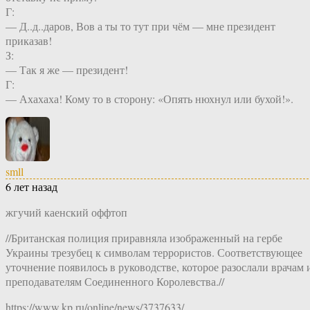
Г:
— Д..д..даров, Вов а ты то тут при чём — мне президент
приказав!
З:
— Так я же — президент!
Г:
— Ахахаха! Кому то в сторону: «Опять нюхнул или бухой!».
smll
6 лет назад
жгучий каенский оффтоп
//Британская полиция приравняла изображенный на гербе
Украины трезубец к символам террористов. Соответствующее
уточнение появилось в руководстве, которое разослали врачам 
преподавателям Соединенного Королевства.//
https://www.kp.ru/online/news/3737633/