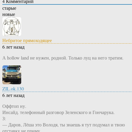
4
Комментарий
старые
новые
Небритое прямоходящее
6 лет назад
А hollow land не нужен, родной. Только луц на него тратим.
ZIL.ok.130
6 лет назад
Оффтоп ну.
Инсайд. телефонный разговор Зеленского и Гончарука.
З:
— Даров, Лёша это Володя, ты знаешь я тут подумал и твою
отставку не приму.