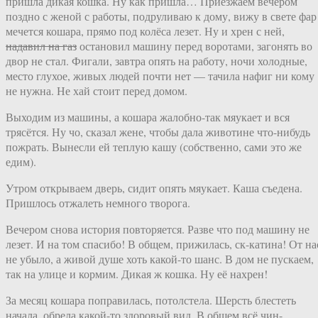
пришла дикая кошка. Ну как пришла… Приезжаем вечером
поздно с женой с работы, подруливаю к дому, вижу в свете фар
мечется кошара, прямо под колёса лезет. Ну и хрен с ней,
надавил на газ
остановил машину перед воротами, загонять во
двор не стал. Фигали, завтра опять на работу, ночи холодные,
место глухое, живых людей почти нет — тачила нафиг ни кому
не нужна. Не хай стоит перед домом.
Выходим из машины, а кошара жалобно-так мяукает и вся
трясётся. Ну чо, сказал жене, чтобы дала животине что-нибудь
пожрать. Вынесли ей теплую кашу (собственно, сами это же
едим).
Утром открываем дверь, сидит опять мяукает. Каша съедена.
Пришлось отжалеть немного творога.
Вечером снова история повторяется. Разве что под машину не
лезет. И на том спасибо! В общем, прижилась, ск-катина! От на
не убыло, а живой душе хоть какой-то шанс. В дом не пускаем,
так на улице и кормим. Дикая ж кошка. Ну её нахрен!
За месяц кошара поправилась, потолстела. Шерсть блестеть
начала, обрела какой-то здоровый вид. В общем всё чин-