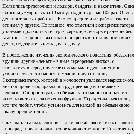
Появились трудоголики и лодыри, бандиты и накопители. Одн
обезьяна умудрилась за 10 минут поднять рычаг 185 раз! Очень
денег хотелось заработать. Кто-то предпочитал работе рэкет и
отнимал у других. Но главное, что отметили экспериментаторы
у обезьян проявились те черты характера, которые ранее не бы
заметны – жадность, жестокость и ярость в отстаивании своих
денег, подозрительность друг к другу.
В продолжение изучения экономического поведения, обезьяна
вручили другие «деньги» в виде серебряных дисков, с
отверстием в середине. Через несколько недель капуцины
усвоили, что за эти монетки можно получать пищу.
Экспериментатор, который в молодости увлекался марксизмом,
не стал проверять, правда ли труд превращает обезьяну в
человека. Он просто раздал обезьянам эти монетки и научил
использовать их для покупки фруктов. Перед этим выяснили,
кто что любит, чтобы установить для каждой из обезьян свою
шкалу предпочтений.
Сначала такса была единой – за кислое яблоко и кисть сладкого
винограда просили одинаковое количество монет. Естественно,