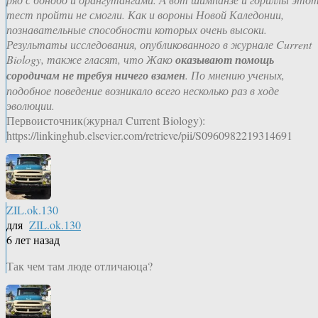
тест пройти не смогли. Как и вороны Новой Каледонии,
познавательные способности которых очень высоки.
Результаты исследования, опубликованного в журнале Current
Biology, также гласят, что Жако
оказывают помощь
сородичам не требуя ничего взамен
. По мнению ученых,
подобное поведение возникало всего несколько раз в ходе
эволюции.
Первоисточник(журнал Current Biology):
https://linkinghub.elsevier.com/retrieve/pii/S0960982219314691
ZIL.ok.130
для
ZIL.ok.130
6 лет назад
Так чем там люде отличаюца?