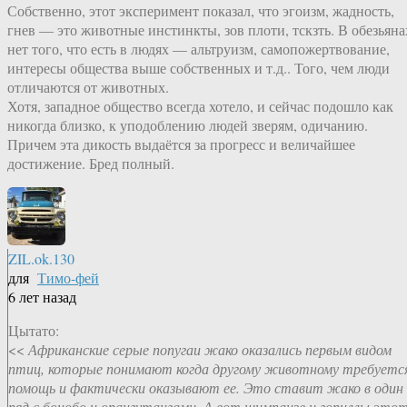
Собственно, этот эксперимент показал, что эгоизм, жадность,
гнев — это животные инстинкты, зов плоти, тскзть. В обезьяна
нет того, что есть в людях — альтруизм, самопожертвование,
интересы общества выше собственных и т.д.. Того, чем люди
отличаются от животных.
Хотя, западное общество всегда хотело, и сейчас подошло как
никогда близко, к уподоблению людей зверям, одичанию.
Причем эта дикость выдаётся за прогресс и величайшее
достижение. Бред полный.
ZIL.ok.130
для
Тимо-фей
6 лет назад
Цытато:
<<
Африканские серые попугаи жако оказались первым видом
птиц, которые понимают когда другому животному требуетс
помощь и фактически оказывают ее. Это ставит жако в один
ряд с бонобо и орангутангами. А вот шимпанзе и гориллы это