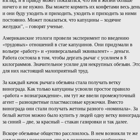
ничего и не нужно. Вы можете кормить их конфетами весь ден
и они буду уходить и приходить, уходить и приходить за ними
постоянно. Может показаться, что капуцины – ходячие
желудки”, – говорят ученые.
Американские этологи провели эксперимент по введению
«трудовых» отношений в стае капуцинов. Они придумали в
вольере «работу» и «универсальный эквивалент» – деньги.
Работа состояла в том, чтобы дергать рычаг с усилием в 8
килограммов. Значительное усилие для некрупных обезьян. Эт
для них настоящий малоприятный труд.
За каждый качок рычага обезьяна стала получать ветку
винограда. Как только капуцины усвоили простое правило
«работа = вознаграждение», им тут же ввели промежуточный
агент – разноцветные пластмассовые кружочки. Вместо
винограда они стали получать жетоны разного «номинала». За
белый жетон можно было купить у людей одну ветку винограда
за синий – две, за красный – стакан газировки и так далее.
Вскоре обезьянье общество расслоилось. В нем возникли те же
самые типы поведения, что и в человеческом сообществе.