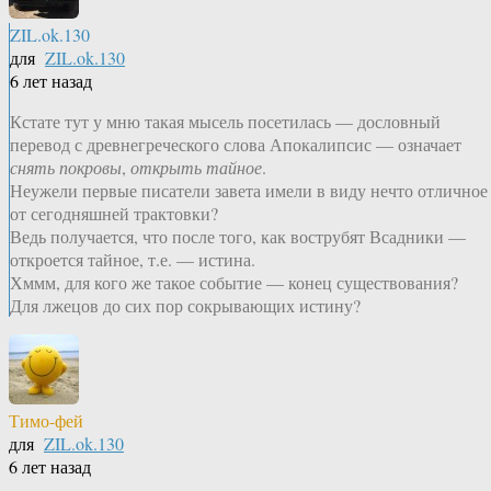
ZIL.ok.130
для
ZIL.ok.130
6 лет назад
Кстате тут у мню такая мысель посетилась — дословный
перевод с древнегреческого слова Апокалипсис — означает
снять покровы
,
открыть тайное
.
Неужели первые писатели завета имели в виду нечто отличное
от сегодняшней трактовки?
Ведь получается, что после того, как вострубят Всадники —
откроется тайное, т.е. — истина.
Хммм, для кого же такое событие — конец существования?
Для лжецов до сих пор сокрывающих истину?
Тимо-фей
для
ZIL.ok.130
6 лет назад