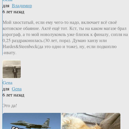
для
Владимир
6 лет назад
Мой хвостатый, если ему чего-то надо, включает всё своё
котовское обаяние. Актё ещё тот. Кст, ты на каком магазе брал
аэрограф, а то мой новолукомль уже близок к финалу, сопля на
0,25 раздраконилась.(30 лет, пора). Думаю ханзу или
Harder&Steenbeck(да это одно и тоже), ну, если подкоплю
-ивату.
Gena
для
Gena
6 лет назад
Это да!