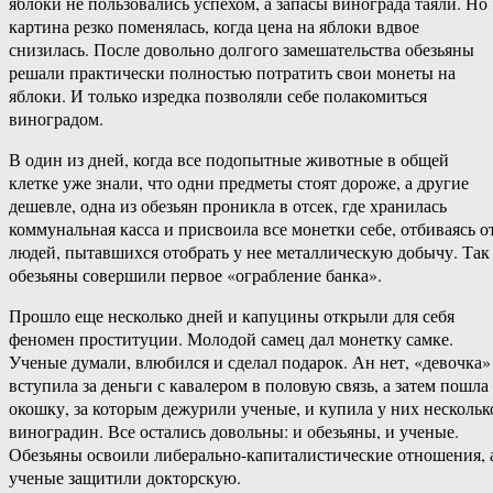
яблоки не пользовались успехом, а запасы винограда таяли. Но
картина резко поменялась, когда цена на яблоки вдвое
снизилась. После довольно долгого замешательства обезьяны
решали практически полностью потратить свои монеты на
яблоки. И только изредка позволяли себе полакомиться
виноградом.
В один из дней, когда все подопытные животные в общей
клетке уже знали, что одни предметы стоят дороже, а другие
дешевле, одна из обезьян проникла в отсек, где хранилась
коммунальная касса и присвоила все монетки себе, отбиваясь о
людей, пытавшихся отобрать у нее металлическую добычу. Так
обезьяны совершили первое «ограбление банка».
Прошло еще несколько дней и капуцины открыли для себя
феномен проституции. Молодой самец дал монетку самке.
Ученые думали, влюбился и сделал подарок. Ан нет, «девочка»
вступила за деньги с кавалером в половую связь, а затем пошла
окошку, за которым дежурили ученые, и купила у них нескольк
виноградин. Все остались довольны: и обезьяны, и ученые.
Обезьяны освоили либерально-капиталистические отношения, 
ученые защитили докторскую.