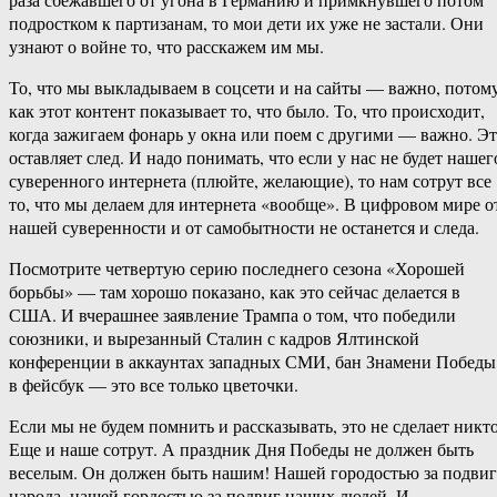
подростком к партизанам, то мои дети их уже не застали. Они
узнают о войне то, что расскажем им мы.
То, что мы выкладываем в соцсети и на сайты — важно, потом
как этот контент показывает то, что было. То, что происходит,
когда зажигаем фонарь у окна или поем с другими — важно. Э
оставляет след. И надо понимать, что если у нас не будет нашег
суверенного интернета (плюйте, желающие), то нам сотрут все
то, что мы делаем для интернета «вообще». В цифровом мире о
нашей суверенности и от самобытности не останется и следа.
Посмотрите четвертую серию последнего сезона «Хорошей
борьбы» — там хорошо показано, как это сейчас делается в
США. И вчерашнее заявление Трампа о том, что победили
союзники, и вырезанный Сталин с кадров Ялтинской
конференции в аккаунтах западных СМИ, бан Знамени Победы
в фейсбук — это все только цветочки.
Если мы не будем помнить и рассказывать, это не сделает никто
Еще и наше сотрут. А праздник Дня Победы не должен быть
веселым. Он должен быть нашим! Нашей городостью за подвиг
народа, нашей гордостью за подвиг наших людей. И