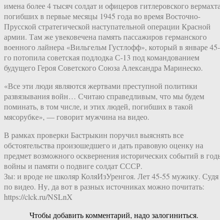
имена более 4 тысяч солдат и офицеров гитлеровского вермахта
погибших в первые месяцы 1945 года во время Восточно-
Прусской стратегической наступательной операции Красной
армии. Там же увековечена память пассажиров германского
военного лайнера «Вильгельм Густлофф», который в январе 45-
го потопила советская подлодка С-13 под командованием
будущего Героя Советского Союза Александра Маринеско.
«Все эти люди являются жертвами преступной политики
развязывания войн… Считаю справедливым, что мы будем
поминать, в том числе, и этих людей, погибших в такой
мясорубке», — говорит мужчина на видео.
В рамках проверки Бастрыкин поручил выяснять все
обстоятельства произошедшего и дать правовую оценку на
предмет возможного осквернения исторических событий в год
войны и памяти о подвиге солдат СССР.
Зы: и вроде не школяр КоляИзУренгоя. Лет 45-55 мужику. Судя
по видео. Ну, да вот в разных источниках можно почитать:
https://clck.ru/NSLnX
Чтобы добавить комментарий, надо залогиниться.