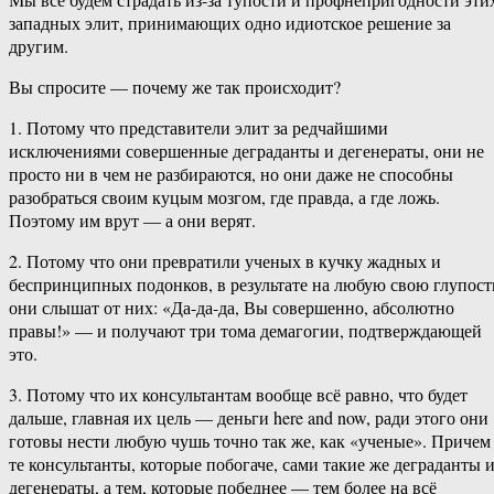
западных элит, принимающих одно идиотское решение за
другим.
Вы спросите — почему же так происходит?
1. Потому что представители элит за редчайшими
исключениями совершенные деграданты и дегенераты, они не
просто ни в чем не разбираются, но они даже не способны
разобраться своим куцым мозгом, где правда, а где ложь.
Поэтому им врут — а они верят.
2. Потому что они превратили ученых в кучку жадных и
беспринципных подонков, в результате на любую свою глупост
они слышат от них: «Да-да-да, Вы совершенно, абсолютно
правы!» — и получают три тома демагогии, подтверждающей
это.
3. Потому что их консультантам вообще всё равно, что будет
дальше, главная их цель — деньги here and now, ради этого они
готовы нести любую чушь точно так же, как «ученые». Причем
те консультанты, которые побогаче, сами такие же деграданты 
дегенераты, а тем, которые победнее — тем более на всё