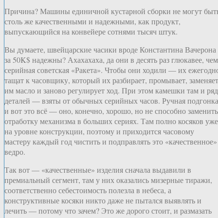
Причина? Машины единичной кустарной сборки не могут быт
столь же качественными и надежными, как продукт,
выпускающийся на конвейере сотнями тысяч штук.
Вы думаете, швейцарские часики вроде Константина Вачерона
за 50K$ надежны? Ахахахаха, да они в десять раз глюкавее, чем
серийная советская «Ракета». Чтобы они ходили — их ежегодн
тащат к часовщику, который их разбирает, промывает, заменяе
им масло и заново регулирует ход. При этом камешки там и ряд
деталей — взяты от обычных серийных часов. Ручная подгонк
и вот это всё — оно, конечно, хорошо, но не способно заменить
отработку механизма в больших сериях. Там полно косяков уже
на уровне конструкции, поэтому и приходится часовому
мастеру каждый год чистить и подправлять это «качественное»
ведро.
Так вот — «качественные» изделия сначала выдавили в
премиальный сегмент, там у них оказались мизерные тиражи,
соответственно себестоимость полезла в небеса, а
конструктивные косяки никто даже не пытался выявлять и
лечить — потому что зачем? Это же дорого стоит, и размазать