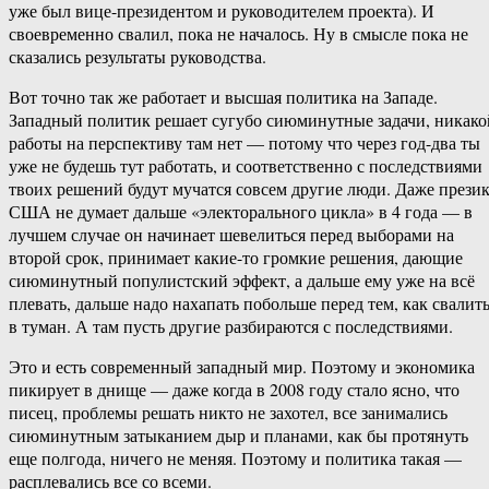
уже был вице-президентом и руководителем проекта). И
своевременно свалил, пока не началось. Ну в смысле пока не
сказались результаты руководства.
Вот точно так же работает и высшая политика на Западе.
Западный политик решает сугубо сиюминутные задачи, никако
работы на перспективу там нет — потому что через год-два ты
уже не будешь тут работать, и соответственно с последствиями
твоих решений будут мучатся совсем другие люди. Даже прези
США не думает дальше «электорального цикла» в 4 года — в
лучшем случае он начинает шевелиться перед выборами на
второй срок, принимает какие-то громкие решения, дающие
сиюминутный популистский эффект, а дальше ему уже на всё
плевать, дальше надо нахапать побольше перед тем, как свалит
в туман. А там пусть другие разбираются с последствиями.
Это и есть современный западный мир. Поэтому и экономика
пикирует в днище — даже когда в 2008 году стало ясно, что
писец, проблемы решать никто не захотел, все занимались
сиюминутным затыканием дыр и планами, как бы протянуть
еще полгода, ничего не меняя. Поэтому и политика такая —
расплевались все со всеми.