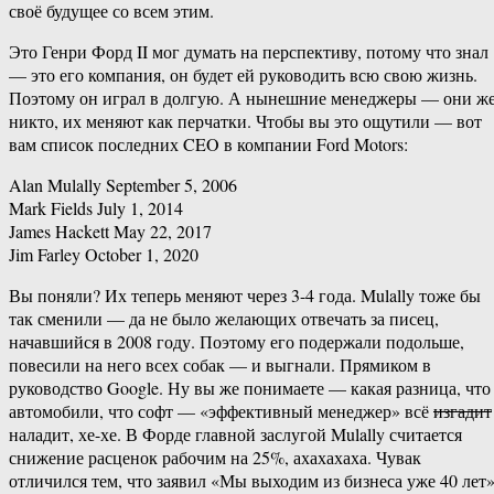
своё будущее со всем этим.
Это Генри Форд II мог думать на перспективу, потому что знал
— это его компания, он будет ей руководить всю свою жизнь.
Поэтому он играл в долгую. А нынешние менеджеры — они ж
никто, их меняют как перчатки. Чтобы вы это ощутили — вот
вам список последних CEO в компании Ford Motors:
Alan Mulally September 5, 2006
Mark Fields July 1, 2014
James Hackett May 22, 2017
Jim Farley October 1, 2020
Вы поняли? Их теперь меняют через 3-4 года. Mulally тоже бы
так сменили — да не было желающих отвечать за писец,
начавшийся в 2008 году. Поэтому его подержали подольше,
повесили на него всех собак — и выгнали. Прямиком в
руководство Google. Ну вы же понимаете — какая разница, что
автомобили, что софт — «эффективный менеджер» всё
изгадит
наладит, хе-хе. В Форде главной заслугой Mulally считается
снижение расценок рабочим на 25%, ахахахаха. Чувак
отличился тем, что заявил «Мы выходим из бизнеса уже 40 лет