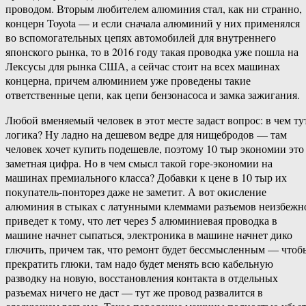
проводом. Вторым любителем алюминия стал, как ни странно,
концерн Toyota — и если сначала алюминий у них применялся
во вспомогательных цепях автомобилей для внутреннего
японского рынка, то в 2016 году такая проводка уже пошла на
Лексусы для рынка США, а сейчас стоит на всех машинах
концерна, причем алюминием уже проведены такие
ответственные цепи, как цепи бензонасоса и замка зажигания.
Любой вменяемый человек в этот месте задаст вопрос: в чем ту
логика? Ну ладно на дешевом ведре для нищебродов — там
человек хочет купить подешевле, поэтому 10 тыр экономии это
заметная цифра. Но в чем смысл такой горе-экономии на
машинах премиального класса? Добавки к цене в 10 тыр их
покупатель-понторез даже не заметит. А вот окисление
алюминия в стыках с латунными клеммами разъемов неизбежн
приведет к тому, что лет через 5 алюминиевая проводка в
машине начнет сыпаться, электроника в машине начнет дико
глючить, причем так, что ремонт будет бессмысленным — чтоб
прекратить глюки, там надо будет менять всю кабельную
разводку на новую, восстановления контакта в отдельных
разъемах ничего не даст — тут же провод развалится в