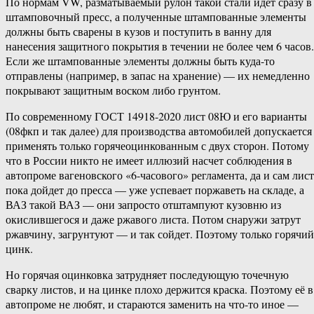
По нормам VW, разматываемый рулон такой стали идет сразу в
штамповочный пресс, а полученные штампованные элементы
должны быть сварены в кузов и поступить в ванну для
нанесения защитного покрытия в течении не более чем 6 часов.
Если же штампованные элементы должны быть куда-то
отправлены (например, в запас на хранение) — их немедленно
покрывают защитным воском либо грунтом.
По современному ГОСТ 14918-2020 лист 08Ю и его варианты
(08фкп и так далее) для производства автомобилей допускается
применять только горячеоцинкованным с двух сторон. Потому
что в России никто не имеет иллюзий насчет соблюдения в
автопроме вагеновского «6-часового» регламента, да и сам лист
пока дойдет до пресса — уже успевает поржаветь на складе, а
ВАЗ такой ВАЗ — они запросто отштампуют кузовню из
окислившегося и даже ржавого листа. Потом снаружи затрут
ржавчину, загрунтуют — и так сойдет. Поэтому только горячий
цинк.
Но горячая оцинковка затрудняет последующую точечную
сварку листов, и на цинке плохо держится краска. Поэтому её в
автопроме не любят, и стараются заменить на что-то иное —