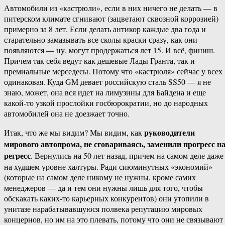
Автомобили из «кастрюли», если в них ничего не делать — в
питерском климате сгнивают (зацветают сквозной коррозией)
примерно за 8 лет. Если делать антикор каждые два года и
старательно замазывать все сколы краски сразу, как они
появляются — ну, могут продержаться лет 15. И всё, финиш.
Причем так себя ведут как дешевые Лады Гранта, так и
премиальные мерседесы. Потому что «кастрюля» сейчас у всех
одинаковая. Куда GM девает российскую сталь SS50 — я не
знаю, может, она вся идет на лимузины для Байдена и еще
какой-то узкой прослойки госбюрократии, но до народных
автомобилей она не доезжает точно.
руководители
Итак, что же мы видим? Мы видим, как
мирового автопрома, не сговариваясь, заменили прогресс н
регресс
. Вернулись на 50 лет назад, причем на самом деле даже
на худшем уровне халтуры. Ради сиюминутных «экономий»
(которые на самом деле никому не нужны, кроме самих
менеджеров — да и тем они нужны лишь для того, чтобы
обскакать каких-то карьерных конкурентов) они утопили в
унитазе нарабатывавшуюся полвека репутацию мировых
концернов, но им на это плевать, потому что они не связывают