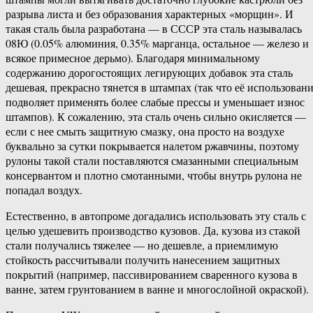
разрыва листа и без образования характерных «морщин». И
такая сталь была разработана — в СССР эта сталь называлась
08Ю (0.05% алюминия, 0.35% марганца, остальное — железо и
всякое примесное дерьмо). Благодаря минимальному
содержанию дорогостоящих легирующих добавок эта сталь
дешевая, прекрасно тянется в штампах (так что её использован
подволяет применять более слабые прессы и уменьшает износ
штампов). К сожалению, эта сталь очень сильно окисляется —
если с нее смыть защитную смазку, она просто на воздухе
буквально за сутки покрывается налетом ржавчины, поэтому
рулоны такой стали поставляются смазанными специальным
консервантом и плотно смотанными, чтобы внутрь рулона не
попадал воздух.
Естественно, в автопроме догадались использовать эту сталь с
целью удешевить производство кузовов. Да, кузова из стакой
стали получались тяжелее — но дешевле, а приемлимую
стойкость рассчитывали получить нанесением защитных
покрытий (например, пассивированием сваренного кузова в
ванне, затем грунтованием в ванне и многослойной окраской).