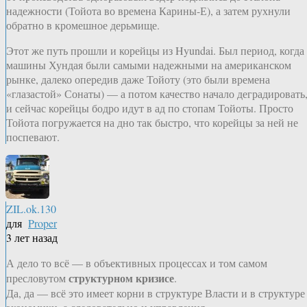
надежности (Тойота во времена Карины-Е), а затем рухнули
обратно в кромешное дерьмище.
Этот же путь прошли и корейцы из Hyundai. Был период, когда
машины Хундая были самыми надежными на американском
рынке, далеко опередив даже Тойоту (это были времена
«глазастой» Сонаты) — а потом качество начало деградировать
и сейчас корейцы бодро идут в ад по стопам Тойоты. Просто
Тойота погружается на дно так быстро, что корейцы за ней не
поспевают.
ZIL.ok.130
для
Proper
3 лет назад
А дело то всё — в объективных процессах и том самом
структурном кризисе
пресловутом
.
Да, да — всё это имеет корни в структуре Власти и в структуре