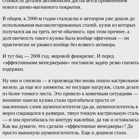
стойкости деталей автомобилей достигается применением
нового цинко-магниевого покрытия.
В общем, к 2000-м годам сталеделы и автопром уже дошли до
использования высоколегированных сталей, кузов из которых
получался аж на треть легче обычного, при этом прочнее, а
долговечность такого кузова была вообще офигенная — он
практически не ржавел вообще без всякого антикора.
И тут бац — 2008 год, мировой финкризис. И перед
«эффективными менеджерами» поставили задачу резко снизить
издержки.
Ну они и снизили — в производство вновь пошло кастрюльное
железо, да еще все элементы, не несущие нагрузок, стали делат
из более тонкого листа. Это привело к комичным ситуациям —
внешние панели кузова стали прогибаться просто от
наклеенных слоев шумопоглотителя (да-да, шумопоглотитель в
мороз сокращался в размерах, тянул тонкую кастрюльную сталь
— и она прогибалась по контуру наклейки, да так и оставалась)
Как вы думаете, что сделали «эффективные менеджеры»? Да
просто выкинули шумопоглотитель. Еще и дешевле стало.