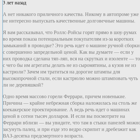
3 лет назад
А нет никакого приличного качества. Никому в автопроме уже
не интересно выпускать качественные долговечные машины.
Я вам рассказывал, что Роллс-Ройсы горят прямо в шоу-румах
во время показа потенциальным покупателям из-за коротких
замыканий в проводке? Это речь идет о машине ручной сборки
с совершенно запредельной ценой. Как вы думаете — если у
них проводка сделана тяп-ляп, вся на скрутках и изоленте — то
с чего бы им агрегаты делать не из сыромятины, а кузов не из
кастрюли? Зачем им тратиться на дорогие штампы для
высокопрочной стали, если кастрюлю можно штамповать чуть
ли не деревяшкой?
Одно время массово горели Феррари, причем новенькие.
Причина — крайне небрежная сборка наложилась на столь же
коекакерское проектирование. А ведь речь идет о машинах
ценой в сотни тысяч долларов. И если вы посмотрите на
Феррари вблизи — вы увидите, что там в стыки панелей можн
засунуть палец, и при езде это ведро скрипит и дребезжит как
ВАЗ-десятка предсмертного возраста.