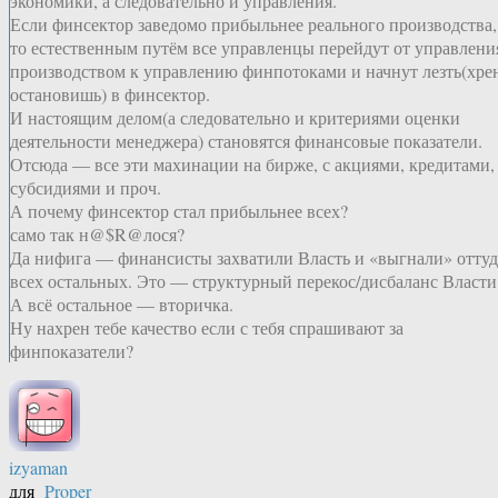
экономики, а следовательно и управления.
Если финсектор заведомо прибыльнее реального производства,
то естественным путём все управленцы перейдут от управлени
производством к управлению финпотоками и начнут лезть(хре
остановишь) в финсектор.
И настоящим делом(а следовательно и критериями оценки
деятельности менеджера) становятся финансовые показатели.
Отсюда — все эти махинации на бирже, с акциями, кредитами,
субсидиями и проч.
А почему финсектор стал прибыльнее всех?
само так н@$R@лося?
Да нифига — финансисты захватили Власть и «выгнали» оттуд
всех остальных. Это — структурный перекос/дисбаланс Власти
А всё остальное — вторичка.
Ну нахрен тебе качество если с тебя спрашивают за
финпоказатели?
izyaman
для
Proper