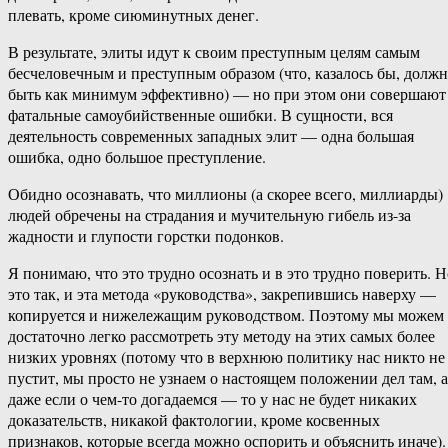
плевать, кроме сиюминутных денег.
В результате, элиты идут к своим преступным целям самым
бесчеловечным и преступным образом (что, казалось бы, долж
быть как минимум эффективно) — но при этом они совершают
фатальные самоубийственные ошибки. В сущности, вся
деятельность современных западных элит — одна большая
ошибка, одно большое преступление.
Обидно осознавать, что миллионы (а скорее всего, миллиарды)
людей обречены на страдания и мучительную гибель из-за
жадности и глупости горстки подонков.
Я понимаю, что это трудно осознать и в это трудно поверить. Н
это так, и эта метода «руководства», закрепившись наверху —
копируется и нижележащим руководством. Поэтому мы можем
достаточно легко рассмотреть эту методу на этих самых более
низких уровнях (потому что в верхнюю политику нас никто не
пустит, мы просто не узнаем о настоящем положении дел там, а
даже если о чем-то догадаемся — то у нас не будет никаких
доказательств, никакой фактологии, кроме косвенных
признаков, которые всегда можно оспорить и объяснить иначе).