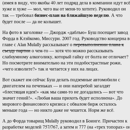
(имея в виду, что якобы 40 лет подряд дела в компании идут вс
хуже и хуже — мол, чего вы от меня-то хотите). Руководил он
бизнес-план на ближайшую неделю
так — требовал
. А что
будет после — да не колышет.
На фото в заголовке — Джордж «даблъю» Буш посещает завод
Форда в Клэйкомо, Миссури. 2007 год. Руководство концерна в
главе с Alan Mulally рассказывает о
перевыполнении плана к
съезду партии
о чем-то — хотя что можно рассказывать
слабоумному алкоголику, который гайку от болта не отличает?
Но посмотрите внимательно на эти подобострастные рожи,
«чего изволите?» так и читается у них на лицах.
Вот скажет им сейчас Буш делать подземные автомобили с
двигателем на печеньках — и они наперебой загалдят
«блестящая идея!» «как мы сами-то не догадались — вот что
значит гений!». «Любая ваша прихоть будет исполнена». До
мирового финансового кризиса с обвалом бирж осталось
меньше года — но никто даже не чешется. Норм же всё.
А до Форда товарищ Mulally руководил в Боинге. Причастен к
разработке моделей 757/767, а затем и 777 (на «трех топорах» о