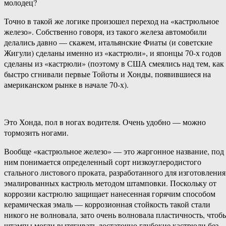
молодец?
Точно в такой же логике произошел переход на «кастрюльное
железо». Собственно говоря, из такого железа автомобили
делались давно — скажем, итальянские Фиаты (и советские
Жигули) сделаны именно из «кастрюли», и японцы 70-х годов
сделаны из «кастрюли» (поэтому в США смеялись над тем, как
быстро сгнивали первые Тойоты и Хонды, появившиеся на
американском рынке в начале 70-х).
Это Хонда, пол в ногах водителя. Очень удобно — можно
тормозить ногами.
Вообще «кастрюльное железо» — это жаргонное название, под
ним понимается определенный сорт низкоуглеродистого
стального листового проката, разработанного для изготовления
эмалированных кастрюль методом штамповки. Поскольку от
коррозии кастрюлю защищает нанесенная горячим способом
керамическая эмаль — коррозионная стойкость такой стали
никого не волновала, зато очень волновала пластичность, чтоб
штампы могли вытягивать достаточно глубокие кастрюли без