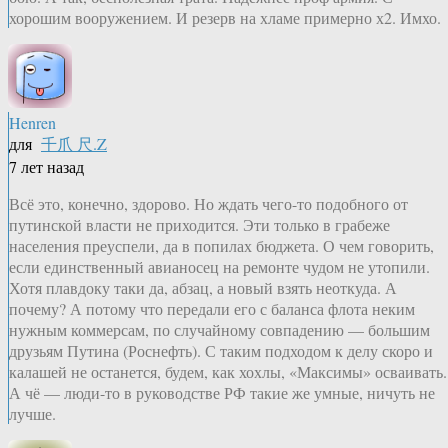
хорошим вооружением. И резерв на хламе примерно х2. Имхо.
Henren
для
千爪 尺.Z
7 лет назад
Всё это, конечно, здорово. Но ждать чего-то подобного от
путинской власти не приходится. Эти только в грабеже
населения преуспели, да в попилах бюджета. О чем говорить,
если единственный авианосец на ремонте чудом не утопили.
Хотя плавдоку таки да, абзац, а новый взять неоткуда. А
почему? А потому что передали его с баланса флота неким
нужным коммерсам, по случайному совпадению — большим
друзьям Путина (Роснефть). С таким подходом к делу скоро и
калашей не останется, будем, как хохлы, «Максимы» осваивать.
А чё — люди-то в руководстве РФ такие же умные, ничуть не
лучше.