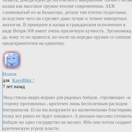
калаш как массовое оружие вполне современным, АЕК
сложноватый из-за балансира, детали там плотно подогнаны,
вследствие чего он стреляет даже лучше и точнее импортных
аналогов. В принципе и калаш в гражданском исполнении в
виде Вепря-308 имеет очень приличную кучность. Эргономика
да, кому то не нравится, но носят на передке оружие со снятым
предохранителем на одиночку.
Henren
для
Kugelblitz !
7 лет назад
Увод ствола вверх-вправо для рядовых бойцов, стреляющих «в
сторону противника», критичен лишь бесполезным расходом
боеприпасов. Если вы вооружите их космическими бластерами
толку все равно не будет никакого. А реально массово готовить
бойцов ни одно государство не желает. Ибо они потом создают
критическую угрозу власти.