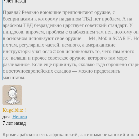
7 лет назад
Правда? Реально воюющие предпочитают оружие, с
боеприпасами к которому на данном ТВД нет проблем. А на
арабском ТВД безраздельно царствует советский стандарт. У
пиндосов, впрочем, проблем с снабжением там нет, поэтому о
в основном используют своё оружие — М4, М60 и SCAR-H. Н
их там, регулярных частей, немного, а американские
инструкторы учат осло@бов использовать то, чего там много 
т.е. калаши и прочее советское оружие, которого там море
разливанное. Если еще прикинуть, сколько туда сброшено стар
с восточноевропейских складов — можно представить
масштабы.
Kugelblitz !
для
Henren
7 лет назад
Кроме арабского есть африканский, латиноамериканский и юго