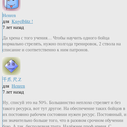
Henren
для
Kugelblitz !
7 лет назад
Да хрена с того учения… Чтобы научить одного бойца
нормально стрелять, нужно полгода тренировок, 2 ствола на
списание и соответственно к ним патронов.
千爪 尺.Z
для
Henren
7 лет назад
Ну, списуй это на 50%. Большинство неплохо стреляет и без
такого ресурса, вот тут другое. На обеспечение таких бойцов в
их постоянно рабочем состоянии нужен ресурс. Постоянный, и
он значительно больше того, что в разовом срочном обучении
бою. А так, бесполезная трата. Надёжнее проф армия. С