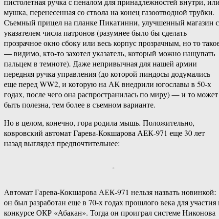
пистолетная ручка с пеналом для принадлежностей внутри, ил
мушка, перенесенная со ствола на конец газоотводной трубки.
Съемный прицел на планке Пикатинни, улучшенный магазин с
указателем числа патронов (разумнее было бы сделать
прозрачное окно сбоку или весь корпус прозрачным, но то тако
— видимо, кто-то захотел указатель, который можно нащупать
пальцем в темноте). Даже непривычная для нашей армии
передняя ручка управления (до которой пиндосы додумались
еще перед WW2, и которую на АК внедрили югославы в 50-х
годах, после чего она распространилась по миру) — и то может
быть полезна, тем более в съемном варианте.
Но в целом, конечно, гора родила мышь. Положительно,
ковровский автомат Гарева-Кокшарова АЕК-971 еще 30 лет
назад выглядел предпочтительнее:
Автомат Гарева-Кокшарова АЕК-971 нельзя назвать новинкой:
он был разработан еще в 70-х годах прошлого века для участия 
конкурсе ОКР «Абакан». Тогда он проиграл системе Никонова