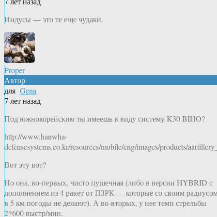
7 лет назад
Индусы — это те еще чудаки.
Proper
Автор
для
Gena
7 лет назад
Под южнокорейским ты имеешь в виду систему K30 BIHO?
http://www.hanwha-
defensesystems.co.kr/resources/mobile/eng/images/products/aartillery
Вот эту вот?
Но она, во-первых, чисто пушечная (либо в версии HYBRID с
дополнением из 4 ракет от ПЗРК — которые со своим радиусо
в 5 км погоды не делают). А во-вторых, у нее темп стрельбы
2*600 выстр/мин.