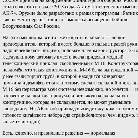
стало известно в начале 2018 года. Автомат постепенно замени
АК-74. Оружие было разработано в рамках программы «Ратни
как элемент перспективного комплекса оснащения бойцов
Вооруженных Сил России.
На фото мы видим всё тот же отвратительный лязгающий
предохранитель, который вместо большого пальца правой руки
надо переключать, видимо, половым членом конструктора. Зат
к дедушкиному автомату вместо весла приделан модный
телескопический приклад, скосплеенный с М-16. Конструктора
невдомёк, что такая конструкция на М-16 была вынужденной 
у нее сзади торчит труба, в которой находится возвратная
пружина и демпфер отката, поэтому сделать складной приклад 
М-16 без пересмотра всей системы невозможно, но хочется — и
в качестве паллиатива придумали вот такую коаксиальную
конструкцию, которая не складывается, но может уменьшать
свою длину. На АК такой приклад выглядит жутким колхозом 
готового китайского набора для страйкболистов (чем, видимо, 
является исходно).
Есть, конечно, и правильные решения — нормальная