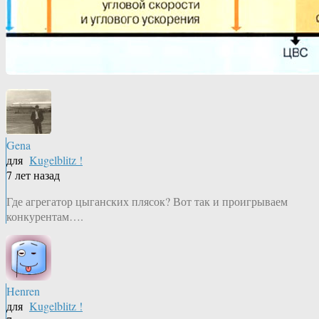
Gena
для
Kugelblitz !
7 лет назад
Где агрегатор цыганских плясок? Вот так и проигрываем
конкурентам….
Henren
для
Kugelblitz !