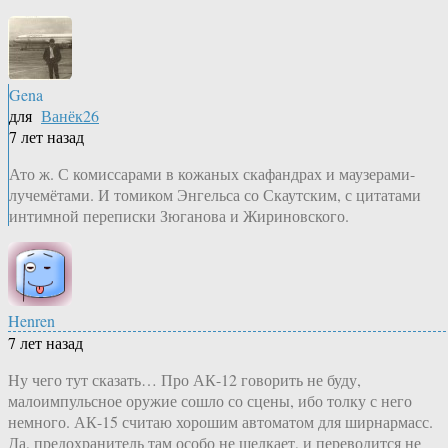
Gena
для
Ванёк26
7 лет назад
Ато ж. С комиссарами в кожаных скафандрах и маузерами-
лучемётами. И томиком Энгельса со Скаутским, с цитатами
интимной переписки Зюганова и Жириновского.
Henren
7 лет назад
Ну чего тут сказать… Про АК-12 говорить не буду,
малоимпульсное оружие сошло со сцены, ибо толку с него
немного. АК-15 считаю хорошим автоматом для ширнармасс.
Да, предохранитель там особо не щелкает, и переводится не