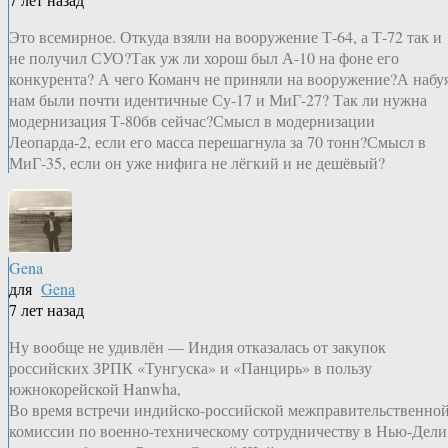
Это всемирное. Откуда взяли на вооружение Т-64, а Т-72 так и
не получил СУО?Так уж ли хорош был А-10 на фоне его
конкурента? А чего Команч не приняли на вооружение?А набу
нам были почти идентичные Су-17 и МиГ-27? Так ли нужна
модернизация Т-80бв сейчас?Смысл в модернизации
Леопарда-2, если его масса перешагнула за 70 тонн?Смысл в
МиГ-35, если он уже нифига не лёгкий и не дешёвый?
Gena
для
Gena
7 лет назад
Ну вообще не удивлён — Индия отказалась от закупок
российских ЗРПК «Тунгуска» и «Панцирь» в пользу
южнокорейской Hanwha,
Во время встречи индийско-российской межправительственно
комиссии по военно-техническому сотрудничеству в Нью-Дели