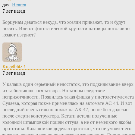
для
Henren
7 лет назад
Борцунам деваться некуда, что хозяин прикажет, то и будут
носить. Или от фантастической крутости натовцы поголовно
юзают пэтриот?
Kugelblitz !
7 лет назад
У калаша один серьезный недостаток, это подкидывание вверх
из-за болтающегося затвора. Но зазоры следствие
неприхотливости. Появилась такая фишка у пистолет-пулемета
Судаева, которая позже применялась на автомате АС-44. И вот
последний очень сильно похож на АК-47, но не был доделан
после смерти конструктора. Кстати детали полученные
холодной штамповкой пошли оттуда, а не от немецкого якобы
прототипа. Калашников доделал прототип, что не умаляет его
таланта, доведя идею до логического завершения. Лично счита