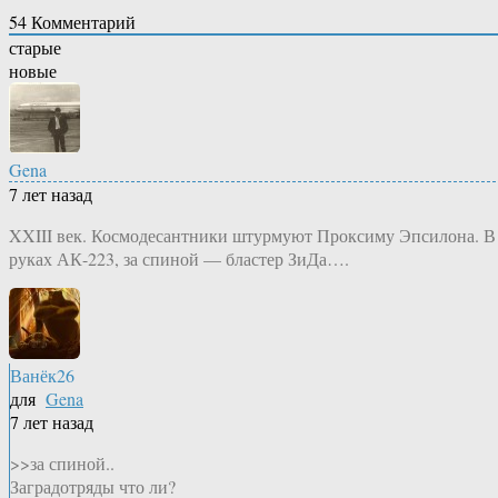
54
Комментарий
старые
новые
Gena
7 лет назад
XXIII век. Космодесантники штурмуют Проксиму Эпсилона. В
руках АК-223, за спиной — бластер ЗиДа….
Ванёк26
для
Gena
7 лет назад
>>за спиной..
Заградотряды что ли?