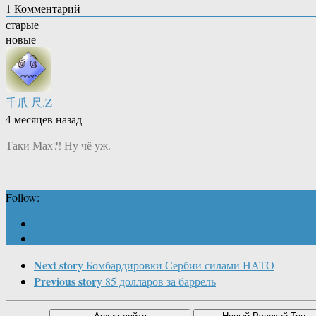
1
Комментарий
старые
новые
千爪 尺.Z
4 месяцев назад
Таки Мах?! Ну чё уж.
Follow:
Next story
Бомбардировки Сербии силами НАТО
Previous story
85 долларов за баррель