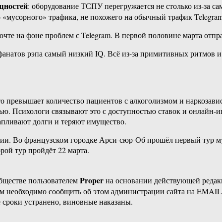
ощностей
: оборудование ТСПУ перегружается не столько из-за са
 «мусорного» трафика, не похожего на обычный трафик Telegram
чте на фоне проблем с Telegram. В первой половине марта отпра
 фанатов рэпа самый низкий IQ. Всё из-за примитивных ритмов 
что превышает количество пациентов с алкоголизмом и наркозав
ью. Психологи связывают это с доступностью ставок и онлайн-иг
капливают долги и теряют имущество.
ии. Во французском городке Арси-сюр-Об прошёл первый тур му
орой тур пройдёт 22 марта.
Proper
бществе пользователем
на основании действующей реда
ам необходимо сообщить об этом администрации сайта на EMAI
 сроки устранено, виновные наказаны.