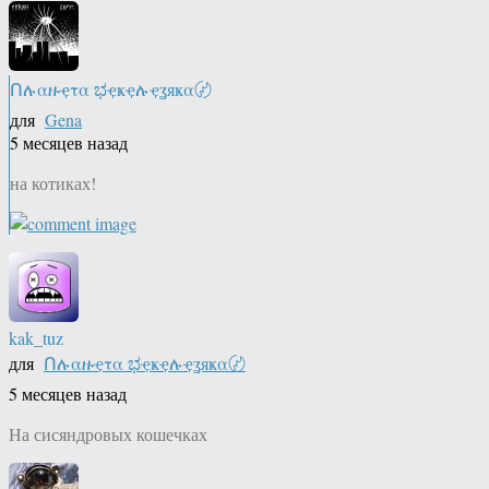
Ոሉαዙҿτα ಭҿҝҿሉҿʓяҝα〄
для
Gena
5 месяцев назад
на котиках!
kak_tuz
для
Ոሉαዙҿτα ಭҿҝҿሉҿʓяҝα〄
5 месяцев назад
На сисяндровых кошечках