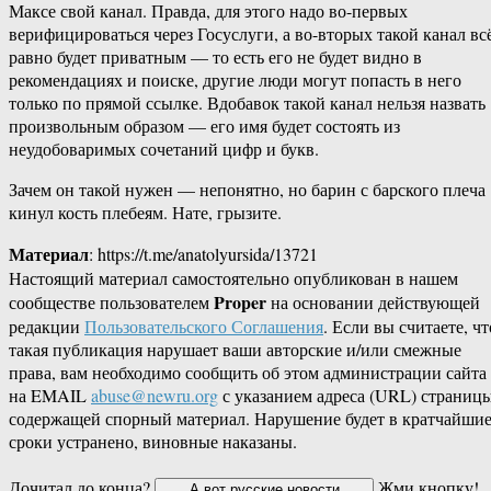
Максе свой канал. Правда, для этого надо во-первых
верифицироваться через Госуслуги, а во-вторых такой канал вс
равно будет приватным — то есть его не будет видно в
рекомендациях и поиске, другие люди могут попасть в него
только по прямой ссылке. Вдобавок такой канал нельзя назвать
произвольным образом — его имя будет состоять из
неудобоваримых сочетаний цифр и букв.
Зачем он такой нужен — непонятно, но барин с барского плеча
кинул кость плебеям. Нате, грызите.
Материал
: https://t.me/anatolyursida/13721
Настоящий материал самостоятельно опубликован в нашем
Proper
сообществе пользователем
на основании действующей
редакции
Пользовательского Соглашения
. Если вы считаете, чт
такая публикация нарушает ваши авторские и/или смежные
права, вам необходимо сообщить об этом администрации сайта
на EMAIL
abuse@newru.org
с указанием адреса (URL) страницы
содержащей спорный материал. Нарушение будет в кратчайши
сроки устранено, виновные наказаны.
Дочитал до конца?
Жми кнопку!