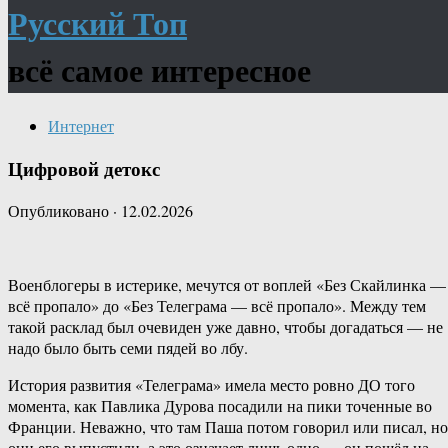
Русский Топ
всё самое интересное
Интернет
Цифровой детокс
Опубликовано
·
12.02.2026
Военблогеры в истерике, мечутся от воплей «Без Скайлинка —
всё пропало» до «Без Телеграма — всё пропало». Между тем
такой расклад был очевиден уже давно, чтобы догадаться — не
надо было быть семи пядей во лбу.
История развития «Телеграма» имела место ровно ДО того
момента, как Павлика Дурова посадили на пики точенные во
Франции. Неважно, что там Паша потом говорил или писал, но
они его выпустили, а это означает лишь одно — он пошёл на