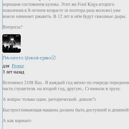
хорошим состоянием кузова. Этот же Ford Kuga второго
поколения в 8-летнем возрасте (в полтора раза моложе) уже
вовсю начинает ржаветь. В 12 лет в нём будут сквозные дыры.
Вопросы?
Ոሉαዙҿτα ಭҿҝҿሉҿʓяҝα〄
для
Proper
3 лет назад
Вспомнил 2108 Ваз.. Я каждый год менял по очереди передню
часть глушителя, на второй год, другую.. Сгнивали в труху.
А вопрос только один, риторический- доколе?)
Быстросгнивающая машина должна быть доступной и дешевой
А как вариант-