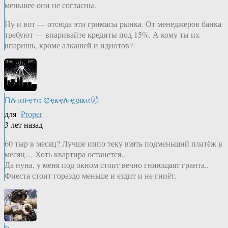
меньшее они не согласны.
Ну и вот — отсюда эти гримасы рынка. От менеджеров банка
требуют — впаривайте кредиты под 15%. А кому ты их
впаришь, кроме алкашей и идиотов?
Ոሉαዙҿτα ಭҿҝҿሉҿʓяҝα〄
для
Proper
3 лет назад
60 тыр в месяц? Лучше иппо теку взять подменьший платёж в
месяц… Хоть квартира останется..
Да нуна, у меня под окном стоит вечно гниющаят гранта..
Фиеста стоит гораздо меньше и ездит и не гниёт.