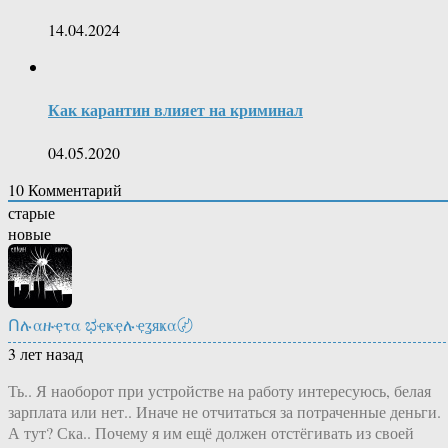
14.04.2024
Как карантин влияет на криминал
04.05.2020
10
Комментарий
старые
новые
Ոሉαዙҿτα ಭҿҝҿሉҿʓяҝα〄
3 лет назад
Ть.. Я наоборот при устройстве на работу интересуюсь, белая
зарплата или нет.. Иначе не отчитаться за потраченные деньги.
А тут? Ска.. Почему я им ещё должен отстёгивать из своей