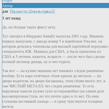
Proper
Автор
для
Ոሉαዙҿτα ಭҿҝҿሉҿʓяҝα〄
3 лет назад
Да, но больше таких фиест нету.
Тут смотрел я ббирдово SantaFe выпуска 2001 года. Машина
первых выпусков, с завода номер 5 в корейском Ульсане, на
котором делались членовозы для высшей партийной верхушки 
генералитета ЮК. Машина для США, и была привезена из
США в 5-летнем, кажется, возрасте — после чего был сделан
полный антикор днища, ну и оно ездило.
Так вот — на кузове машины нет никаких следов ржавчины
вообще. Есть пара точечных сбоев краски до металла — на
двери водителя, на двери багажника, этим сбоям много лет, и
там ЧИСТЫЙ МЕТАЛЛ, без следов ржавчины. То есть
наружные панели кузова тупо из нержавейки (на самом деле
высокопрочная сталь, но это почти одно и то же). По ним
стукаешь костяшкой пальца — и сразу чувствуется толщина
железа.