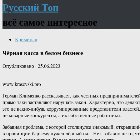
Русский Топ
всё самое интересное
Криминал
Чёрная касса в белом бизнесе
Опубликовано
·
25.06.2023
www.krasovski.pro
Герман Клименко рассказывает, как честных предпринимателе
прямо-таки заставляют нарушать закон. Характерно, что делаю
это не какие-нибудь коррумпированные представители властей
не коварные конкуренты, а их собственные работники.
Забавная проблема, с которой столкнулся знакомый, открывши
в провинции бар: ему нужен чёрный нал. Нет, забавно не то, чт
нужен. А зачем нужен. Вот не догадаетесь ни за что.