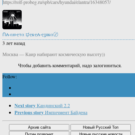
https://rolf-probeg.ru/spb/cars/hyundai/elantra/16348057/
Ոሉαዙҿτα ಭҿҝҿሉҿʓяҝα〄
3 лет назад
Москва — Каир набирают космическую высоту))
Чтобы добавить комментарий, надо залогиниться.
Follow:
Next story
Кандинский 2.2
Previous story
Импичмент Байдена