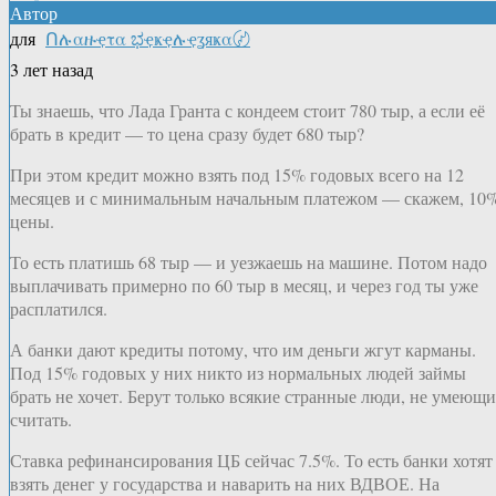
Автор
для
Ոሉαዙҿτα ಭҿҝҿሉҿʓяҝα〄
3 лет назад
Ты знаешь, что Лада Гранта с кондеем стоит 780 тыр, а если её
брать в кредит — то цена сразу будет 680 тыр?
При этом кредит можно взять под 15% годовых всего на 12
месяцев и с минимальным начальным платежом — скажем, 10
цены.
То есть платишь 68 тыр — и уезжаешь на машине. Потом надо
выплачивать примерно по 60 тыр в месяц, и через год ты уже
расплатился.
А банки дают кредиты потому, что им деньги жгут карманы.
Под 15% годовых у них никто из нормальных людей займы
брать не хочет. Берут только всякие странные люди, не умеющи
считать.
Ставка рефинансирования ЦБ сейчас 7.5%. То есть банки хотят
взять денег у государства и наварить на них ВДВОЕ. На