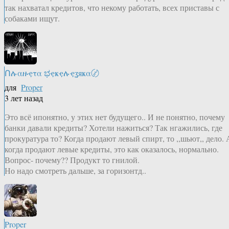
так нахватал кредитов, что некому работать, всех приставы с
собаками ищут.
Ոሉαዙҿτα ಭҿҝҿሉҿʓяҝα〄
для
Proper
3 лет назад
Это всё ипонятно, у этих нет будущего.. И не понятно, почему
банки давали кредиты? Хотели нажиться? Так нгажились, где
прокуратура то? Когда продают левый спирт, то ,,шьют,, дело. 
когда продают левые кредиты, это как оказалось, нормально.
Вопрос- почему?? Продукт то гнилой.
Но надо смотреть дальше, за горизонтд..
Proper