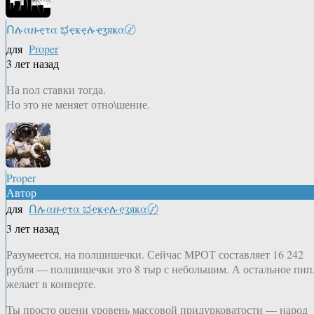
Ոሉαዙҿτα ಭҿҝҿሉҿʓяҝα〄
для
Proper
3 лет назад
На пол ставки тогда.
Но это не меняет отно\шение.
Proper
Автор
для
Ոሉαዙҿτα ಭҿҝҿሉҿʓяҝα〄
3 лет назад
Разумеется, на полшишечки. Сейчас МРОТ составляет 16 242
рубля — полшишечки это 8 тыр с небольшим. А остальное пип
желает в конверте.
Ты просто оцени уровень массовой придурковатости — народ