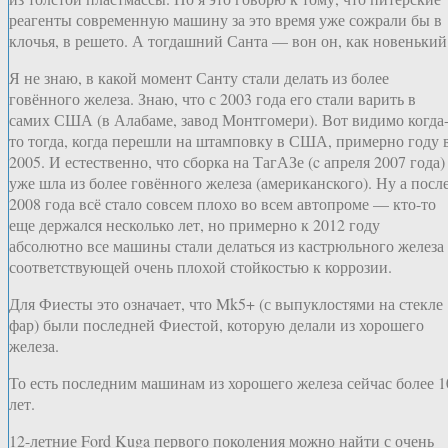
реагенты современную машину за это время уже сожрали бы в
клочья, в решето. А тогдашний Санта — вон он, как новенький
Я не знаю, в какой момент Санту стали делать из более
говённого железа. Знаю, что с 2003 года его стали варить в
самих США (в Алабаме, завод Монтгомери). Вот видимо когда
то тогда, когда перешли на штамповку в США, примерно году 
2005. И естественно, что сборка на ТагАЗе (c апреля 2007 года)
уже шла из более говённого железа (американского). Ну а посл
2008 года всё стало совсем плохо во всем автопроме — кто-то
еще держался несколько лет, но примерно к 2012 году
абсолютно все машины стали делаться из кастрюльного железа 
соответствующей очень плохой стойкостью к коррозии.
Для Фиесты это означает, что Mk5+ (с выпуклостями на стекле
фар) были последней Фиестой, которую делали из хорошего
железа.
То есть последним машинам из хорошего железа сейчас более 1
лет.
12-летние Ford Kuga первого поколения можно найти с очень