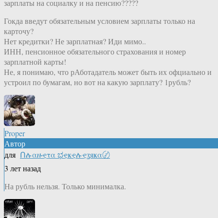
зарплаты на социалку и на пенсию?????
Гокда введут обязательным условием зарплаты только на
карточу?
Нет кредитки? Не зарплатная? Иди мимо..
ИНН, пенсионное обязательного страхования и номер
зарплатной карты!
Не, я понимаю, что рАботадатель может быть их офциально и
устроил по бумагам, но вот на какую зарплату? 1рубль?
Proper
Автор
для
Ոሉαዙҿτα ಭҿҝҿሉҿʓяҝα〄
3 лет назад
На рубль нельзя. Только минималка.