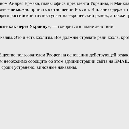
ством Андрея Ермака, главы офиса президента Украины, и Майк
торые еще можно принять в отношении России. В плане содержит
рым российский газ поступает на европейский рынок, а также 
оме как через Украину
», — говорится в плане действий.
калям. Это и есть хохлизм. Все должны страдать ради хохла, кро
Proper
бществе пользователем
на основании действующей реда
ам необходимо сообщить об этом администрации сайта на EMAI
 сроки устранено, виновные наказаны.