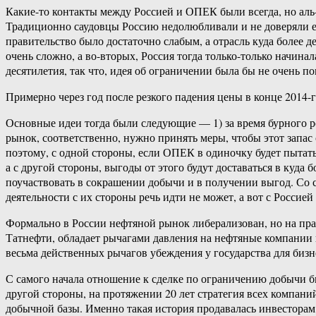
Какие-то контакты между Россией и ОПЕК были всегда, но аль
Традиционно саудовцы Россию недолюбливали и не доверяли ей
правительство было достаточно слабым, а отрасль куда более 
очень сложно, а во-вторых, Россия тогда только-только начин
десятилетия, так что, идея об ограничении была бы не очень по
Примерно через год после резкого падения цены в конце 2014
Основные идеи тогда были следующие — 1) за время бурного р
рынок, соответственно, нужно принять меры, чтобы этот запас
поэтому, с одной стороны, если ОПЕК в одиночку будет пытат
а с другой стороны, выгоды от этого будут доставаться в куда
поучаствовать в сокрашении добычи и в получении выгод. Со 
деятельности с их стороны речь идти не может, а вот с Россией
Формально в России нефтяной рынок либерализован, но на пра
Татнефти, обладает рычагами давления на нефтяные компании 
весьма действенных рычагов убеждения у государства для бизн
С самого начала отношение к сделке по ограничению добычи 
другой стороны, на протяжении 20 лет стратегия всех компан
добычной базы. Именно такая история продавалась инвесторам