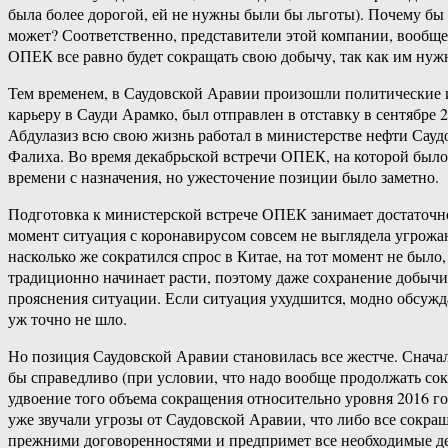
была более дорогой, ей не нужны были бы льготы). Почему бы 
может? Соответственно, представители этой компании, вообще 
ОПЕК все равно будет сокращать свою добычу, так как им нужн
Тем временем, в Саудовской Аравии произошли политические 
карьеру в Сауди Арамко, был отправлен в отставку в сентябре
Абдулазиз всю свою жизнь работал в министерстве нефти Саудов
Фалиха. Во время декабрьской встречи ОПЕК, на которой было
времени с назначения, но ужесточение позиции было заметно.
Подготовка к министерской встрече ОПЕК занимает достаточно 
момент ситуация с коронавирусом совсем не выглядела угрожаю
насколько же сократился спрос в Китае, на тот момент не был
традиционно начинает расти, поэтому даже сохранение добычи 
прояснения ситуации. Если ситуация ухудшится, модно обсужд
уж точно не шло.
Но позиция Саудовской Аравии становилась все жестче. Сначал
бы справедливо (при условии, что надо вообще продолжать сок
удвоение того объема сокращения относительно уровня 2016 го
уже звучали угрозы от Саудовской Аравии, что либо все сокращ
прежними договоренностями и предпримет все необходимые дей