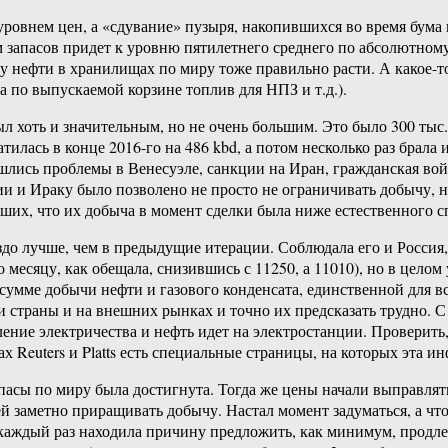
овнем цен, а «сдувание» пузыря, накопившихся во время бума и
м запасов придет к уровню пятилетнего среднего по абсолютном
ву нефти в хранилищах по миру тоже правильно расти. А какое-т
 по выпускаемой корзине топлив для НПЗ и т.д.).
 хоть и значительным, но не очень большим. Это было 300 тыс. 
атилась в конце 2016-го на 486 kbd, а потом несколько раз бр
шлись проблемы в Венесуэле, санкции на Иран, гражданская вой
и и Ираку было позволено не просто не ограничивать добычу, н
ших, что их добыча в момент сделки была ниже естественного с
до лучше, чем в предыдущие итерации. Соблюдала его и Россия,
по месяцу, как обещала, снизившись с 11250, а 11010), но в цел
о сумме добычи нефти и газового конденсата, единственной для в
и страны и на внешних рынках и точно их предсказать трудно. С
бление электричества и нефть идет на электростанции. Провери
ах Reuters и Platts есть специальные страницы, на которых эта 
запасы по миру была достигнута. Тогда же цены начали выправлят
й заметно приращивать добычу. Настал момент задуматься, а что
каждый раз находила причину предложить, как минимум, продле