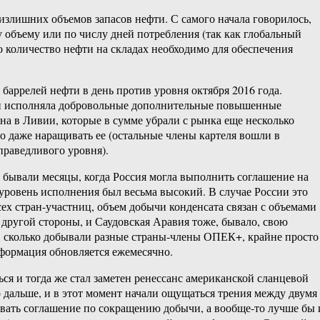
злишних объемов запасов нефти. С самого начала говорилось,
у объему или по числу дней потребления (так как глобальный
о количество нефти на складах необходимо для обеспечения
баррелей нефти в день против уровня октября 2016 года.
ала и исполняла добровольные дополнительные повышенные
на в Ливии, которые в сумме убрали с рынка еще несколько
о даже наращивать ее (остальные члены картеля вошли в
праведливого уровня).
 бывали месяцы, когда Россия могла выполнить соглашение на
ом уровень исполнения был весьма высокий. В случае России это
сех стран-участниц, объем добычи конденсата связан с объемами
 другой стороны, и Саудовская Аравия тоже, бывало, свою
ть, сколько добывали разные страны-члены ОПЕК+, крайне просто
информация обновляется ежемесячно.
ься и тогда же стал заметен ренессанс американской сланцевой
 дальше, и в этот момент начали ощущаться трения между двумя
вать соглашение по сокращению добычи, а вообще-то лучше бы 