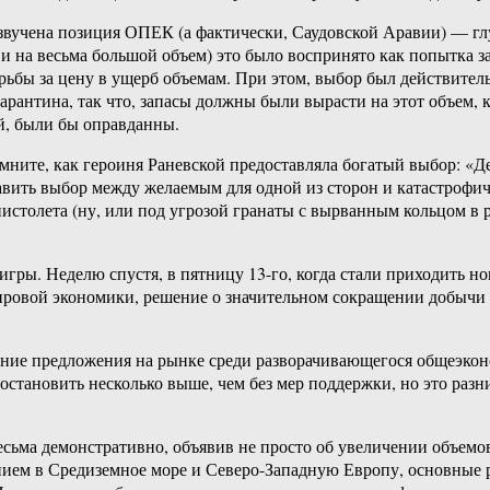
озвучена позиция ОПЕК (а фактически, Саудовской Аравии) — глу
и на весьма большой объем) это было воспринято как попытка з
ьбы за цену в ущерб объемам. При этом, выбор был действитель
карантина, так что, запасы должны были вырасти на этот объем,
уй, были бы оправданны.
ните, как героиня Раневской предоставляла богатый выбор: «Дев
тавить выбор между желаемым для одной из сторон и катастрофи
пистолета (ну, или под угрозой гранаты с вырванным кольцом в 
игры. Неделю спустя, в пятницу 13-го, когда стали приходить но
мировой экономики, решение о значительном сокращении добычи (
ение предложения на рынке среди разворачивающегося общеэко
 остановить несколько выше, чем без мер поддержки, но это разн
есьма демонстративно, объявив не просто об увеличении объемо
нием в Средиземное море и Северо-Западную Европу, основные р