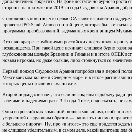
дополнительно сократить. На фоне достаточно бурного роста спр
стороны, на протяжении 2019-го года Саудовская Аравия добро
Становилось понятно, что целью СА является именно поддержан
провести IPO Saudi Aramco по той цене, которая была изначал
программы преобразований, задуманных кронпринцем Мухамм
Это шло вразрез с амбициями российских нефтяников к росту и
незащищаема. При такой цене начинает слишком бурно развиват
глубоководном шельфе Бразилии и Гайаны и в итоге ОПЕК встан
новым игрокам, но даже больше, либо столкнуться со значите
Первый подход Саудовская Аравия попробовала в первой полови
Мексиканском заливе и Северном море, и в итоге расписавшись
которых цены стояли весьма низкие.
Второй подход означает, что если не сокращать добычу ради це
взлетами и падениями раз в 3-4 года. Тоже, надо сказать, не 
Одна из российских компаний, nomina sunt odiosa, особенно же
устроенной следующим образом — написать письмо в правитель
с большего пирога». Ну, про «в итоге» это еще придется ждать
не слишком убедительным, в самом деле, какой выигрыш для бю