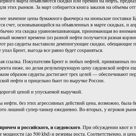
. Первого марта объявляются скидки или премии на нефть, предн
я этих рынков. За март собирается книга заказов на объемы отг
днее значение цены бумажного фьючерса на июньские поставки Бр
я счет, основывающийся на объявленных в марте скидках, и апр
 Обычно эта скидка уравновешивающая, принимающая во внимани
анный момент времени (из разной нефти получается разная корзин
в этот раз саудиты выставили демпингующие скидки, обещающие
 упал Брент, выгода все равно будет сохраняться.
ая ссылка. Покупателям Брент и любых нефтей, привязанных по 
Брента ниже, но делая результирующую цену саудовской нефти е
таким образом саудиты достигают трех целей — обеспечивают п
кой нефти и прицельно бьют по выручке России.
 дорогой ценой и упускаемой выручкой.
 нефти, без этих агрессивных действий цена, возможно, была бы
 это лишний супер-танкер ежедневно. Во-вторых, у игроков рынк
причем и российского, и саудовского
. При обсуждении квот и т
 мощности (до 500 kbd) и резервы роста. Соответственно, и цена