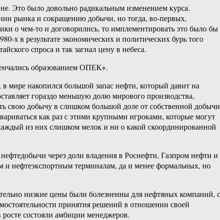
вне. Это было довольно радикальным изменением курса.
нии рынка и сокращению добычи, но тогда, во-первых,
тики о чем-то и договорились, то имплементировать это было бы
980-х в результате экономических и политических бурь того
айского спроса и так загнал цену в небеса.
увенчались образованием ОПЕК+.
в мире накопился большой запас нефти, который давит на
составляет гораздо меньшую долю мирового производства,
ать свою добычу в слишком большой доле от собственной добычи
овариваться как раз с этими крупными игроками, которые могут
 каждый из них слишком мелок и ни о какой скоординированной
нефтедобычи через доли владения в Роснефти, Газпром нефти и
ам и нефтеэкспортным терминалам, да и менее формальных, но
ительно низкие цены были болезненны для нефтяных компаний, 
самостоятельности принятия решений в отношении своей
в росте состояли амбиции менеджеров.