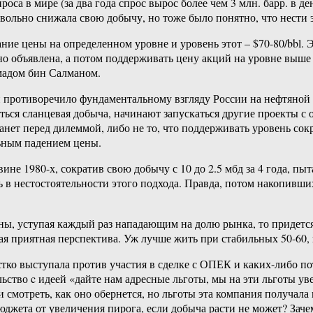
оса в мире (за два года спрос вырос более чем 3 млн. барр. в д
вольно снижала свою добычу, но тоже было понятно, что нести эт
ие цены на определенном уровне и уровень этот – $70-80/bbl. Э
ьно объявлена, а потом поддерживать цену акций на уровне выш
адом бин Салманом.
 противоречило фундаментальному взгляду России на нефтяной р
ься сланцевая добыча, начинают запускаться другие проекты с 
ет перед дилеммой, либо не то, что поддерживать уровень сокр
льным падением цены.
не 1980-х, сократив свою добычу с 10 до 2.5 мбд за 4 года, пы
 в нестостоятельности этого подхода. Правда, потом накопивши
ны, уступая каждый раз нападающим на долю рынка, то придется 
самая приятная перспектива. Уж лучше жить при стабильных 50-60
стко выступала против участия в сделке с ОПЕК и каких-либо по
ство c идеей «дайте нам адресные льготы, мы на эти льготы ув
 и смотреть, как оно обернется, но льготы эта компания получал
джета от увеличения пирога, если добыча расти не может? Заче