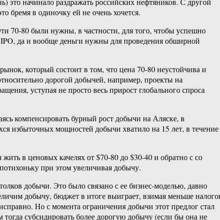
ень) это начинало раздражать российских нефтяников. С другой
о бремя в одиночку ей не очень хочется.
ти 70-80 были нужны, в частности, для того, чтобы успешно
е IPO, да и вообще деньги нужны для проведения обширной
ынок, который состоит в том, что цена 70-80 неустойчива и
относительно дорогой добычей, например, проекты на
ащения, уступая не просто весь прирост глобального спроса
таясь компенсировать бурный рост добычи на Аляске, в
хся избыточных мощностей добычи хватило на 15 лет, в течение
жить в ценовых качелях от $70-80 до $30-40 и обратно с со
, потихоньку при этом увеличивая добычу.
толков добычи. Это было связано с ее бизнес-моделью, давно
еличим добычу, бюджет в итоге выиграет, взимая меньше налого
а исправно. Но с момента ограничения добычи этот предлог стал
м тогда субсидировать более дорогую добычу (если бы она не