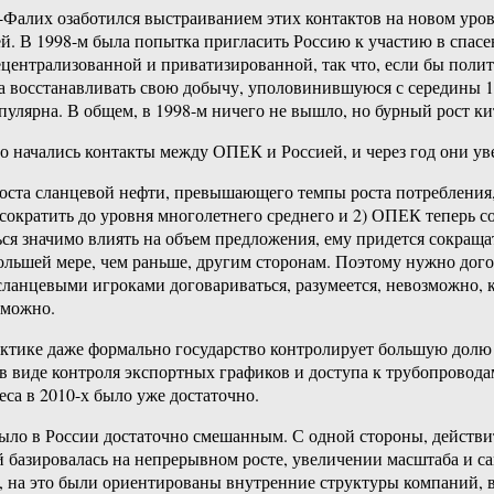
-Фалих озаботился выстраиванием этих контактов на новом уро
. В 1998-м была попытка пригласить Россию к участию в спасе
децентрализованной и приватизированной, так что, если бы поли
ала восстанавливать свою добычу, уполовинившуюся с середины 1
пулярна. В общем, в 1998-м ничего не вышло, но бурный рост кит
-го начались контакты между ОПЕК и Россией, и через год они 
оста сланцевой нефти, превышающего темпы роста потребления, 
 сократить до уровня многолетнего среднего и 2) ОПЕК теперь 
ься значимо влиять на объем предложения, ему придется сокращ
 большей мере, чем раньше, другим сторонам. Поэтому нужно дог
сланцевыми игроками договариваться, разумеется, невозможно,
 можно.
ктике даже формально государство контролирует большую долю 
в виде контроля экспортных графиков и доступа к трубопровод
еса в 2010-х было уже достаточно.
было в России достаточно смешанным. С одной стороны, действ
ий базировалась на непрерывном росте, увеличении масштаба и 
, на это были ориентированы внутренние структуры компаний, 