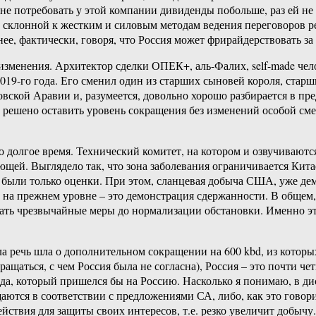
не потребовать у этой компании дивиденды побольше, раз ей не 
склонной к жестким и силовым методам ведения переговоров рег
ее, фактически, говоря, что Россия может фрирайдерствовать з
изменения. Архитектор сделки ОПЕК+, аль-Фалих, self-made че
 2019-го года. Его сменил один из старших сыновей короля, ста
ской Аравии и, разумеется, довольно хорошо разбирается в пред
 решено оставить уровень сокращения без изменений особой сме
долгое время. Технический комитет, на котором и озвучиваются 
щей. Выглядело так, что зона заболевания ограничивается Китае
о, были только оценки. При этом, сланцевая добыча США, уже де
на прежнем уровне – это демонстрация сдержанности. В общем, в
ать чрезвычайные меры до нормализации обстановки. Именно это
а речь шла о дополнительном сокращении на 600 kbd, из которы
ращаться, с чем Россия была не согласна), Россия – это почти 
да, который пришелся бы на Россию. Насколько я понимаю, в дис
аются в соответствии с предложениями СА, либо, как это говорит
ствия для защиты своих интересов, т.е. резко увеличит добычу.