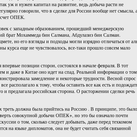
так уж и нужен капитал на развитие, ведь добыча расти не
улярно говорили, что в сделке для России вообще нет смысла, 
а счет ОПЕК.
ловек с западным образованием, прошедший менеджерскую
рший брат Мохаммеда бин Салмана, Абдулазиз бин Салман.
мете, но его взгляды и подходы могли изрядно отличаться от ал
ны курса еще не чувствовалось, все-таки прошло совсем мало
впервые позиции сторон, состоялся в начале февраля. В тот
м и даже в Китае оно идет на спад. Реальной информации о том
монстрировала замедление и некоторые трудности. Весной спрос
се располагало к тому, чтобы оставить все как есть и подождат
 и предлагала российская сторона. О расторжении сделки речь
х треть должна была прийтись на Россию . В принципе, это был
четверть совокупной добычи ОПЕК+, но это бы означало почти
куссии о том, сколько следует добывать, даже перед техкомом
ся на языке дипломатов, она не будет считать себя связанной