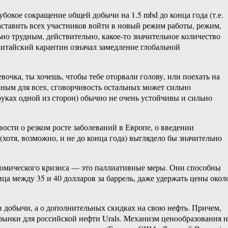
бокое сокращение общей добычи на 1.5 mbd до конца года (т.е.
аставить всех участников войти в новый режим работы, режим,
но трудным, действительно, какое-то значительное количество
 китайский карантин означал замедление глобальной
очка, ты хочешь, чтобы тебе оторвали голову, или поехать на
чным для всех, сговорчивость остальных может сильно
руках одной из сторон) обычно не очень устойчивы и сильно
вости о резком росте заболеваний в Европе, о введении
хотя, возможно, и не до конца года) выглядело бы значительно
номического кризиса — это паллиативные меры. Они способны
ица между 35 и 40 долларов за баррель, даже удержать цены окол
в добычи, а о дополнительных скидках на свою нефть. Причем,
ынки для российской нефти Urals. Механизм ценообразования н