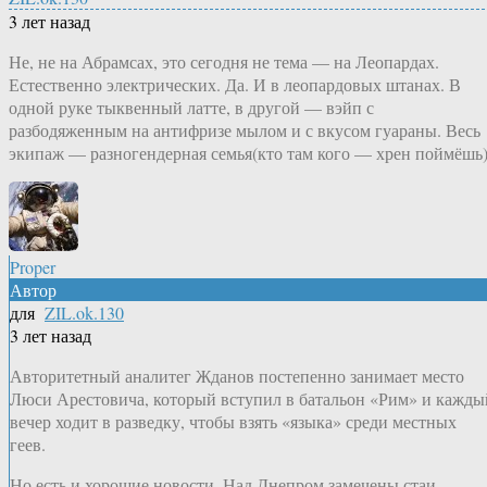
3 лет назад
Не, не на Абрамсах, это сегодня не тема — на Леопардах.
Естественно электрических. Да. И в леопардовых штанах. В
одной руке тыквенный латте, в другой — вэйп с
разбодяженным на антифризе мылом и с вкусом гуараны. Весь
экипаж — разногендерная семья(кто там кого — хрен поймёшь)
Proper
Автор
для
ZIL.ok.130
3 лет назад
Авторитетный аналитег Жданов постепенно занимает место
Люси Арестовича, который вступил в батальон «Рим» и кажды
вечер ходит в разведку, чтобы взять «языка» среди местных
геев.
Но есть и хорошие новости. Над Днепром замечены стаи