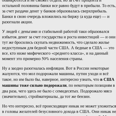
остальной половины банки все равно будут в прибыли. То есть,
за счет раздачи денег у банков образовалась сверхприбыль.
Банки в свою очередь вложились на биржу (а куда еще) — и
разогнали акции.
У людей с деньгами и стабильной работой таки образовался
избыток денег за счет государства и роста инвестиций — и они
тут же бросились скупать недвижимость, что сделало жилье
недоступным для бедной части США. А бедные в США — это
все, кто ниже мифического «среднего класса», и на данный
момент это примерно 50% населения страны.
Ну а заодно разогналась инфляция. Вот в России некоторые
жалуются, что мол подорожали машины, путин уходи и всё
в США
такое, но им было бы, наверное, интересно узнать, что
машины тоже сильно подорожали
, по некоторым позициям в
два раза, чего здесь не было с семидесятых. Подорожало мясо
(значительно), стройматериалы, да тот же бензин.
Но что интересно, всё происходящее никак не может уложиться
в головы желателей безусловного дохода в США. Они никак н