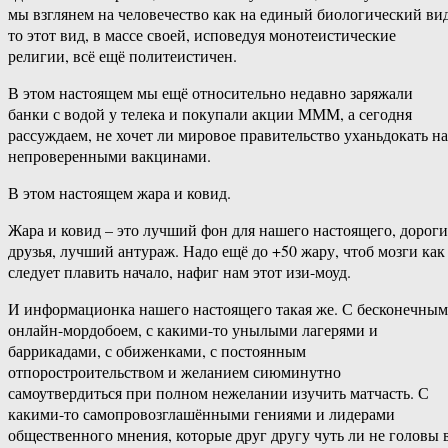
мы взглянем на человечество как на единый биологический вид
то этот вид, в массе своей, исповедуя монотеистические
религии, всё ещё политеистичен.
В этом настоящем мы ещё относительно недавно заряжали
банки с водой у телека и покупали акции МММ, а сегодня
рассуждаем, не хочет ли мировое правительство уханьдокать на
непроверенными вакцинами.
В этом настоящем жара и ковид.
Жара и ковид – это лучший фон для нашего настоящего, дороги
друзья, лучший антураж. Надо ещё до +50 жару, чтоб мозги как
следует плавить начало, нафиг нам этот изи-моуд.
И информационка нашего настоящего такая же. С бесконечным
онлайн-мордобоем, с какими-то унылыми лагерями и
баррикадами, с обиженками, с постоянным
отпоростроительством и желанием сиюминутно
самоутвердиться при полном нежелании изучить матчасть. С
какими-то самопровозглашёнными гениями и лидерами
общественного мнения, которые друг другу чуть ли не головы 