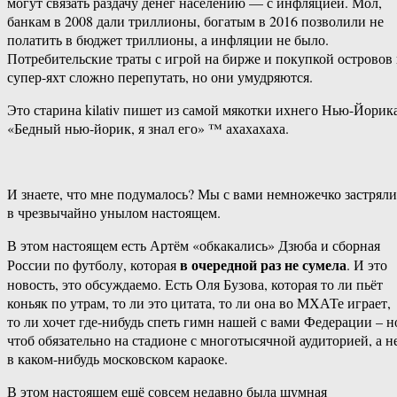
могут связать раздачу денег населению — с инфляцией. Мол,
банкам в 2008 дали триллионы, богатым в 2016 позволили не
полатить в бюджет триллионы, а инфляции не было.
Потребительские траты с игрой на бирже и покупкой островов
супер-яхт сложно перепутать, но они умудряются.
Это старина kilativ пишет из самой мякотки ихнего Нью-Йорика
«Бедный нью-йорик, я знал его» ™ ахахахаха.
И знаете, что мне подумалось? Мы с вами немножечко застряли
в чрезвычайно унылом настоящем.
В этом настоящем есть Артём «обкакались» Дзюба и сборная
в очередной раз не сумела
России по футболу, которая
. И это
новость, это обсуждаемо. Есть Оля Бузова, которая то ли пьёт
коньяк по утрам, то ли это цитата, то ли она во МХАТе играет,
то ли хочет где-нибудь спеть гимн нашей с вами Федерации – н
чтоб обязательно на стадионе с многотысячной аудиторией, а н
в каком-нибудь московском караоке.
В этом настоящем ещё совсем недавно была шумная