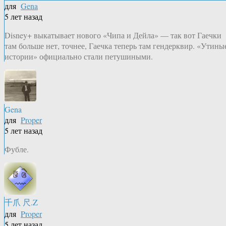
для
Gena
5 лет назад
Disney+ выкатывает нового «Чипа и Дейла» — так вот Гаечки
там больше нет, точнее, Гаечка теперь там гендерквир. «Утины
истории» официально стали петушиными.
Gena
для
Proper
5 лет назад
Фубле.
千爪 尺.Z
для
Proper
5 лет назад