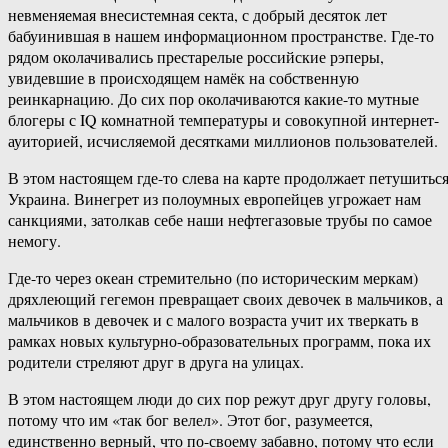
невменяемая внесистемная секта, с добрый десяток лет
бабуинившая в нашем информационном пространстве. Где-то
рядом околачивались престарелые российские рэперы,
увидевшие в происходящем намёк на собственную
реинкарнацию. До сих пор околачиваются какие-то мутные
блогеры с IQ комнатной температуры и совокупной интернет-
ауиторией, исчисляемой десятками миллионов пользователей.
В этом настоящем где-то слева на карте продолжает петушитьс
Украина. Винегрет из полоумных европейцев угрожает нам
санкциями, затолкав себе наши нефтегазовые трубы по самое
немогу.
Где-то через океан стремительно (по историческим меркам)
дряхлеющий гегемон превращает своих девочек в мальчиков, а
мальчиков в девочек и с малого возраста учит их тверкать в
рамках новых культурно-образовательных программ, пока их
родители стреляют друг в друга на улицах.
В этом настоящем люди до сих пор режут друг другу головы,
потому что им «так бог велел». Этот бог, разумеется,
единственно верный, что по-своему забавно, потому что если