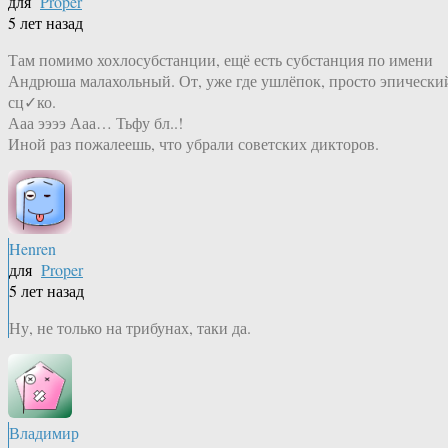
для
Proper
5 лет назад
Там помимо хохлосубстанции, ещё есть субстанция по имени
Андрюша малахольный. От, уже где ушлёпок, просто эпически
сц✓ко.
Ааа ээээ Ааа… Тьфу бл..!
Иной раз пожалеешь, что убрали советских дикторов.
Henren
для
Proper
5 лет назад
Ну, не только на трибунах, таки да.
Владимир