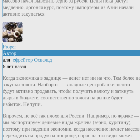
массово начал вывозить зерно за рубеж. Цены пока растут
медленно, догоняя курс, поэтому импортеры из Азии начали
активно закупаться.
Proper
Автор
для
ефрейтор Освальд
6 лет назад
Когда экономика в заднице — денег нет ни на что. Тем более н
закупки золота. Наоборот — западные центробанки золото
будут активно продавать, чтобы получить валюту и заткнуть
дыры в бюджете, соответственно золота на рынке будет
избыток. Не тупи.
Впрочем, не всё так плохо для России. Например, по жрачке —
мы экспортируем дешевые виды жрачева (зерно, курятину),
поэтому при падении экономик, когда население начнет массов
переходить на продукты попроще, спрос на эти виды может