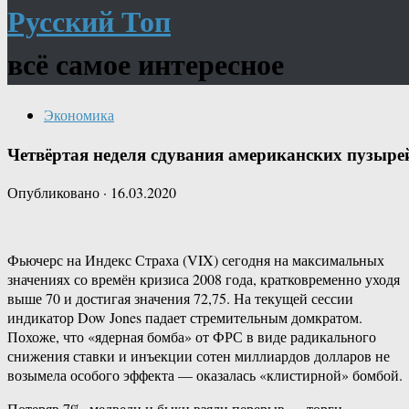
Русский Топ
всё самое интересное
Экономика
Четвёртая неделя сдувания американских пузыре
Опубликовано
·
16.03.2020
Фьючерс на Индекс Страха (VIX) сегодня на максимальных
значениях со времён кризиса 2008 года, кратковременно уходя
выше 70 и достигая значения 72,75. На текущей сессии
индикатор Dow Jones падает стремительным домкратом.
Похоже, что «ядерная бомба» от ФРС в виде радикального
снижения ставки и инъекции сотен миллиардов долларов не
возымела особого эффекта — оказалась «клистирной» бомбой.
Потеряв 7%, медведи и быки взяли перерыв — торги