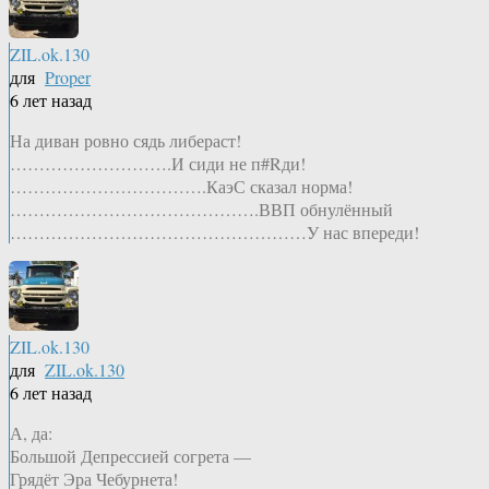
ZIL.ok.130
для
Proper
6 лет назад
На диван ровно сядь либераст!
……………………….И сиди не п#Rди!
…………………………….КаэС сказал норма!
…………………………………….ВВП обнулённый
……………………………………………У нас впереди!
ZIL.ok.130
для
ZIL.ok.130
6 лет назад
А, да:
Большой Депрессией согрета —
Грядёт Эра Чебурнета!