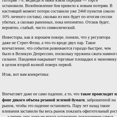
остановили. Возобновление боя привело к новым потерям. В
настоящий момент потери составили уже 2460 пунктов (около
10% личного состава), сколько из них будет по итогам сессии
убитых, а сколько раненных, пока непонятно. Отскок будет,
вероятно, слабый, чисто символический.
Инвесторы, как в хорошем покере, поняли, что у регулятора
даже не Стрит-Флэш, а что-то вроде двух пар. Такое
впечатление, что события развиваются гораздо быстрее, чем
было в Великую Депрессию, поскольку пружина сжата намног
сильнее. Пандемия накрывает торговые площадки и экономику
в целом второй волной поверх первой.
Итак, вот вам конкретика:
такое происходит н
Впечатляет даже не само падение, а то, что
фоне дикого объема резаной зеленой бумаги
, заброшенной на
рынок, чтобы это падение остановить. Пару лет назад такие
вливания заставили бы весь рынок показать офигительный рос
— а теперь они даже не могут остановить покраснение самых