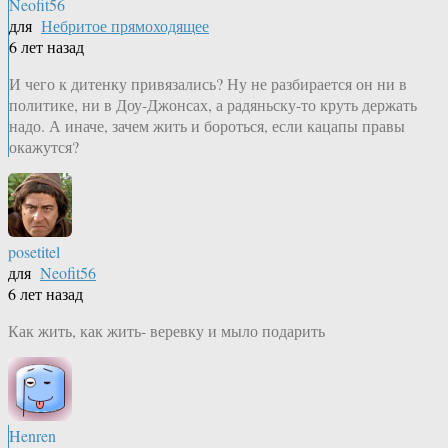
Neofit56
для
Небритое прямоходящее
6 лет назад
И чего к дитенку привязались? Ну не разбирается он ни в
политике, ни в Доу-Джонсах, а радяньску-то круть держать
надо. А иначе, зачем жить и бороться, если кацапы правы
окажутся?
posetitel
для
Neofit56
6 лет назад
Как жить, как жить- веревку и мыло подарить
Henren