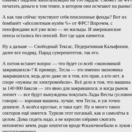
печатать деньги в том темпе, в котором они исчезают на рынке
А как там сейчас чувствуют себя пенсионные фонды? Вот их
бомбанёт «абсолютным нулём %» от ФРС! Впрочем, с
пенсфондами всё уже ясно — не жильцы. И американские
пенсы остались без пенсий. Вот где адок начнется.
Ну а дальше — Свободный Тексас, Педеративная Калыфония,
далее все подряд. Парад суверенитетов, так его.
А потом встанет вопрос — что будет со всей «экономикой
зажравшихся»? К примеру, Тесла — это именно экономика
зажравшихся, ведь дело даже не в том, кто прав, а кто нет, в
споре «нужны ли электромобили». Всё дело в том, что машина
за 140 000 баксов — это явно для зажравшихся, и когда рынок
лопнет — все будут вынуждены покупать Лады Весты (условн
говоря) — хорошая машина, лучше, чем Тесла, и уж точно
дешевле. А колёса круглые, и таки едет. Ну и много таких
секторов ещё имеется. Туризм этот поганый, как и самолёты в
целом. Дома сидеть надо, а не керосин озёрами сжигать
непонятно зачем, ради хештегов вроде #сказочноеБали и луков 
инстаграммчике.