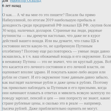
для
ефрейтор Освальд
6 лет назад
О как… А чё вы мне-то это пишете? Писали бы прямо
Набиуллиной, по итогам 2019 наибольшую прибыль и
доходность среди предприятий РФ показал ЦБ РФ, скупив бол
30 млрд. наличных долларов. Странные вы люди, рядовые
путинисты — вы дремучи настолько, что даже не в курсе
действий вашего вошдя. Или вы думаете, что глава ЦБ в
состоянии нести какую-то, не одобренную Путиным
отсебятину? Поэтому еще раз повторюсь — умные люди давно
окэшились, в т.ч. ваш обожаемый вошдь и его окружение. Если
я ненавижу Путина — это не значит, что он круглый дурак. Всё
что касается его личного состояния и его личной власти, он
оценивает вполне здраво. И покупать какие-либо акции или
рубли не станет. И его окружение тоже давным-давно забыло,
как выглядят наличные рубли и даже цены в рублях. Поэтому
так прикольно наблюдать за Путиным и его присными, когда
они начинают плавать в ответах и мямлить всякую залепуху по
поводу зарплат, пенсий и цен — они попросту не знают, какие
стране рублевые цены, и сколько это в реале — например,
тысяча рублей. Даже приблизительно оценить не могут.