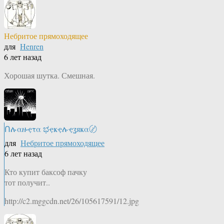
Небритое прямоходящее
для
Henren
6 лет назад
Хорошая шутка. Смешная.
Ոሉαዙҿτα ಭҿҝҿሉҿʓяҝα〄
для
Небритое прямоходящее
6 лет назад
Кто купит баксоф пачку
тот получит..
http://c2.mggcdn.net/26/105617591/12.jpg