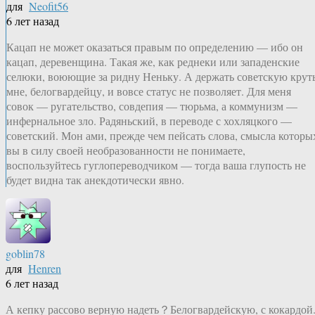
для
Neofit56
6 лет назад
Кацап не может оказаться правым по определению — ибо он
кацап, деревенщина. Такая же, как реднеки или западенские
селюки, воюющие за ридну Неньку. А держать советскую крут
мне, белогвардейцу, и вовсе статус не позволяет. Для меня
совок — ругательство, совдепия — тюрьма, а коммунизм —
инфернальное зло. Радяньский, в переводе с хохляцкого —
советский. Мон ами, прежде чем пейсать слова, смысла которы
вы в силу своей необразованности не понимаете,
воспользуйтесь гуглопереводчиком — тогда ваша глупость не
будет видна так анекдотически явно.
goblin78
для
Henren
6 лет назад
А кепку рассово верную надеть？Белогвардейскую, с кокардой