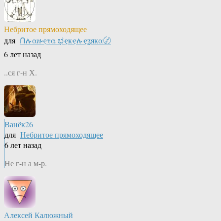
Небритое прямоходящее
для
Ոሉαዙҿτα ಭҿҝҿሉҿʓяҝα〄
6 лет назад
..ся г-н Х.
Ванёк26
для
Небритое прямоходящее
6 лет назад
Не г-н а м-р.
Алексей Калюжный