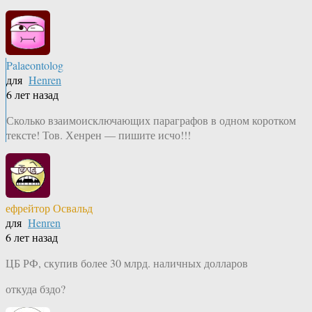
Palaeontolog
для
Henren
6 лет назад
Сколько взаимоисключающих параграфов в одном коротком
тексте! Тов. Хенрен — пишите исчо!!!
ефрейтор Освальд
для
Henren
6 лет назад
ЦБ РФ, скупив более 30 млрд. наличных долларов
откуда бздо?