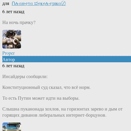
для
Ոሉαዙҿτα ಭҿҝҿሉҿʓяҝα〄
6 лет назад
На ночь прачку?
Proper
Автор
6 лет назад
Инсайдеры сообщили:
Конституционный суд сказал, что всё норм.
То есть Путин может идти на выборы.
Слышна пуканонада хохлов, на горизонтах зарево и дым от
горящих диванов либеральных интернет-борцунов.