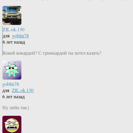
ZIL.ok.130
для
goblin78
6 лет назад
Кокой кокардой? С гринкардой ты хотел казать?
goblin78
для
ZIL.ok.130
6 лет назад
Ну либо так）