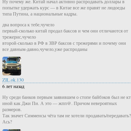
Ну почему же. Китай начал активно распродавать доллары в
попытке удержать курс — в Китае все же правят не людоеды
типа Путина, а национальные кадры.
два вопроса к тебе,чучело
первый-сколько китай продал баксов и чем они отличаются от
трежерис,чучело
второй-сколько в РФ в ЗВР баксов с трежерями и почему они
все давным-давно,чучело,уже распроданы
ZIL.ok.130
6 лет назад
Ну среди банков первым заявившем о стопе байбэков был не кт
иной как Джи Пи. А это — жпп@. Причом невероятных
размеров.
Так значет Симменсы чёта там не хотели продавать/передавать?
Ась?