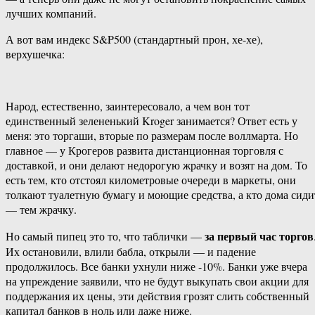
лучших компаний.
А вот вам индекс S&P500 (стандартный прон, хе-хе),
верхушечка:
Народ, естественно, заинтересовало, а чем вон тот
единственный зелененький Kroger занимается? Ответ есть у
меня: это торгаши, вторые по размерам после воллмарта. Но
главное — у Крогеров развита дистанционная торговля с
доставкой, и они делают недорогую жрачку и возят на дом. То
есть тем, кто отстоял километровые очереди в маркеты, они
толкают туалетную бумагу и моющие средства, а кто дома сиди
— тем жрачку.
за первый час торгов
Но самый пипец это то, что таблички —
Их остановили, влили бабла, открыли — и падение
продолжилось. Все банки ухнули ниже -10%. Банки уже вчера
на упреждение заявили, что не будут выкупать свои акции для
поддержания их цены, эти действия грозят слить собственный
капитал банков в ноль или даже ниже.