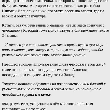
игры против своего заказчика, в которой московские одесситы
были замечены. Аватаром политтехнологов как раз и был
Николай Иванович с нижнего этажа особняка власти, где на
верхнем обитала культура.
Кстати, раз уж речь зашла о майдане, нет ли здесь созвучия с
чемоданом? Который тоже присутствует в близлежащем тексте
24 главы:
– У меня скорее лапы отсохнут, чем я прикоснусь к чужому, —
напыжившись, воскликнул кот, танцуя на чемодане, чтобы
умять в него все экземпляры злополучного романа.
чемодан
Предшествующее использование слова
в этой же 24
главе относилось к эпизоду приземления Алоизия с
последующим его улетом куда-то на Запад:
Тотчас с потолка обрушился на пол растерянный и близкий к
умоисступлению гражданин в одном белье, но почему-то
с
чемоданом в руках и в кепке
.
(вы, разумеется, уже узнали в нём местного любителя
кальвадоса — но то такое)