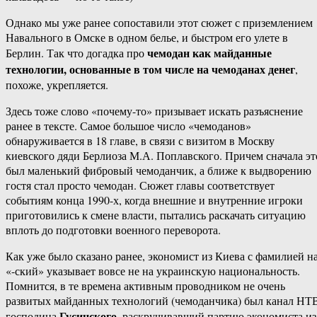
Однако мы уже ранее сопоставили этот сюжет с приземлением
Навального в Омске в одном белье, и быстром его улете в
чемодан как майданные
Берлин. Так что догадка про
технологии, основанные в том числе на чемоданах денег
,
похоже, укрепляется.
Здесь тоже слово «почему-то» призывает искать разъяснение
ранее в тексте. Самое большое число «чемоданов»
обнаруживается в 18 главе, в связи с визитом в Москву
киевского дяди Берлиоза М.А. Поплавского. Причем сначала эт
был маленький фибровый чемоданчик, а ближе к выдворению
гостя стал просто чемодан. Сюжет главы соответствует
событиям конца 1990-х, когда внешние и внутренние игроки
приготовились к смене власти, пытались раскачать ситуацию
вплоть до подготовки военного переворота.
Как уже было сказано ранее, экономист из Киева с фамилией н
«-ский» указывает вовсе не на украинскую национальность.
Помнится, в те времена активным проводником не очень
развитых майданных технологий (чемоданчика) был канал НТ
Гусинского
господина
, раскручивавший партию экономиста из