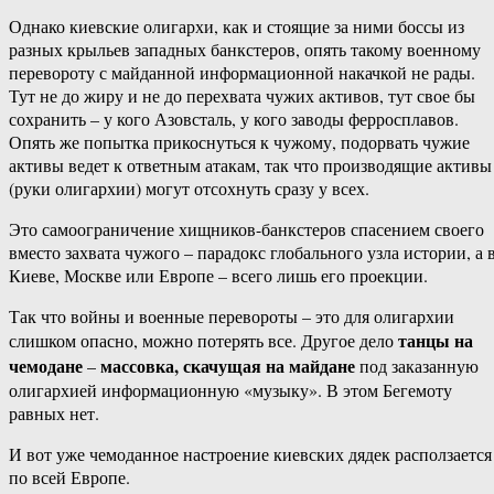
Однако киевские олигархи, как и стоящие за ними боссы из
разных крыльев западных банкстеров, опять такому военному
перевороту с майданной информационной накачкой не рады.
Тут не до жиру и не до перехвата чужих активов, тут свое бы
сохранить – у кого Азовсталь, у кого заводы ферросплавов.
Опять же попытка прикоснуться к чужому, подорвать чужие
активы ведет к ответным атакам, так что производящие активы
(руки олигархии) могут отсохнуть сразу у всех.
Это самоограничение хищников-банкстеров спасением своего
вместо захвата чужого – парадокс глобального узла истории, а 
Киеве, Москве или Европе – всего лишь его проекции.
Так что войны и военные перевороты – это для олигархии
танцы на
слишком опасно, можно потерять все. Другое дело
чемодане
массовка, скачущая на майдане
–
под заказанную
олигархией информационную «музыку». В этом Бегемоту
равных нет.
И вот уже чемоданное настроение киевских дядек расползается
по всей Европе.