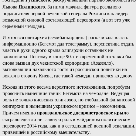
Явлинского
Львова
. За ними маячила фигура реального
поджигателя первой чеченской генерала Рохлина как лидера
возможной силовой составляющей переворота (а вот это уже
серьезный чемодан).
И хотя вся олигархия (семибанкирщина) раскачивала власть
информационно (Бегемот дал телеграмму), перспектива отдать
власть в руки одного крыла олигархии остальных не
вдохновила. Поэтому в конце 90-х из временной отставки был
снова вызван дух чекистской корпорации (Азазелло),
вытолкавший нахального гостя из российской политики на
вокзал в сторону Киева, где такой чемодан пришелся ко двору.
Исходя из этого весьма вероятного истолкования, попробуем
прояснить нынешние танцы Бегемота на чемодане. Ведущая
роль не только киевских олигархов, но глобальной финансовой
олигархии в нынешнем украинском кризисе – несомненна.
произраильское днепропетровское крыло
Причем именно
сыграло едва ли не главную роль в майданном политическом
перевороте 2014 года, как и в сегодняшней военной эскалации,
приведшей к российскому вмешательству.