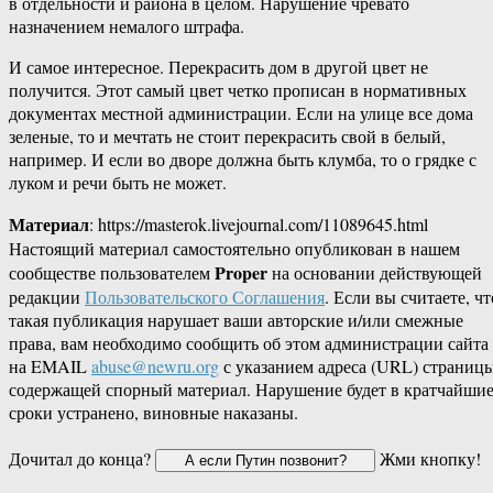
в отдельности и района в целом. Нарушение чревато
назначением немалого штрафа.
И самое интересное. Перекрасить дом в другой цвет не
получится. Этот самый цвет четко прописан в нормативных
документах местной администрации. Если на улице все дома
зеленые, то и мечтать не стоит перекрасить свой в белый,
например. И если во дворе должна быть клумба, то о грядке с
луком и речи быть не может.
Материал
: https://masterok.livejournal.com/11089645.html
Настоящий материал самостоятельно опубликован в нашем
Proper
сообществе пользователем
на основании действующей
редакции
Пользовательского Соглашения
. Если вы считаете, чт
такая публикация нарушает ваши авторские и/или смежные
права, вам необходимо сообщить об этом администрации сайта
на EMAIL
abuse@newru.org
с указанием адреса (URL) страницы
содержащей спорный материал. Нарушение будет в кратчайши
сроки устранено, виновные наказаны.
Дочитал до конца?
Жми кнопку!