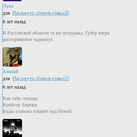
Лука
для
Ոሉαዙҿτα ಭҿҝҿሉҿʓяҝα〄
6 лет назад
В Ростовской области та же петрушка, Губер вчера
распоряжение задвинул.
Anunah
для
Ոሉαዙҿτα ಭҿҝҿሉҿʓяҝα〄
6 лет назад
Как табе спицца
Крейсер Аврора
Кады уханька плывёт над Невой