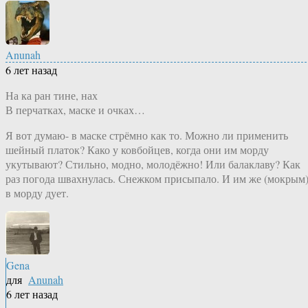
Anunah
6 лет назад
На ка ран тине, нах
В перчатках, маске и очках…
Я вот думаю- в маске стрёмно как то. Можно ли применить
шейный платок? Како у ковбойцев, когда они им морду
укутывают? Стильно, модно, молодёжно! Или балаклаву? Как
раз погода швахнулась. Снежком присыпало. И им же (мокрым
в морду дует.
Gena
для
Anunah
6 лет назад