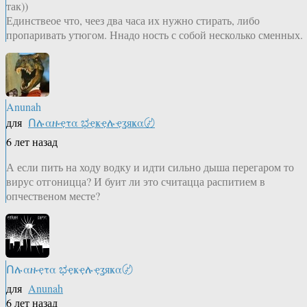
так))
Единствеое что, чеез два часа их нужно стирать, либо
пропаривать утюгом. Ннадо ность с собой несколько сменных.
Anunah
для
Ոሉαዙҿτα ಭҿҝҿሉҿʓяҝα〄
6 лет назад
А если пить на ходу водку и идти сильно дыша перегаром то
вирус отгоницца? И буит ли это считацца распитием в
опчественом месте?
Ոሉαዙҿτα ಭҿҝҿሉҿʓяҝα〄
для
Anunah
6 лет назад