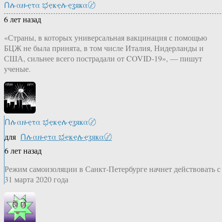
Ոሉαዙҿτα ಭҿҝҿሉҿʓяҝα〄
6 лет назад
«Страны, в которых универсальная вакцинация с помощью
БЦЖ не была принята, в том числе Италия, Нидерланды и
США, сильнее всего пострадали от COVID-19», — пишут
ученые.
Ոሉαዙҿτα ಭҿҝҿሉҿʓяҝα〄
для
Ոሉαዙҿτα ಭҿҝҿሉҿʓяҝα〄
6 лет назад
Режим самоизоляции в Санкт-Петербурге начнет действовать с
31 марта 2020 года