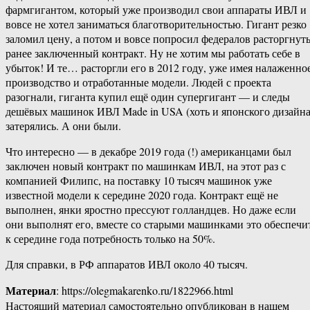
фармгигантом, который уже производил свои аппараты ИВЛ и
вовсе не хотел заниматься благотворительностью. Гигант резко
заломил цену, а потом и вовсе попросил федералов расторгнут
ранее заключенный контракт. Ну не хотим мы работать себе в
убыток! И те… расторгли его в 2012 году, уже имея налаженно
производство и отработанные модели. Людей с проекта
разогнали, гиганта купил ещё один супергигант — и следы
дешёвых машинок ИВЛ Made in USA (хоть и японского дизайна
затерялись. А они были.
Что интересно — в декабре 2019 года (!) американцами был
заключен новый контракт по машинкам ИВЛ, на этот раз с
компанией Филипс, на поставку 10 тысяч машинок уже
известной модели к середине 2020 года. Контракт ещё не
выполнен, янки яростно прессуют голландцев. Но даже если
они выполнят его, вместе со старыми машинками это обеспечи
к середине года потребность только на 50%.
Для справки, в РФ аппаратов ИВЛ около 40 тысяч.
Материал
: https://olegmakarenko.ru/1822966.html
Настоящий материал самостоятельно опубликован в нашем