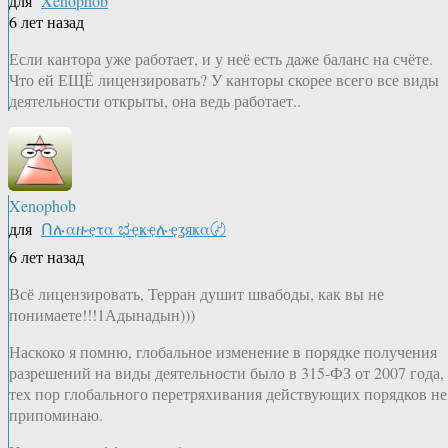
для
Xenophob
6 лет назад
Если кантора уже работает, и у неё есть даже баланс на счёте.
Что ей ЕЩЁ лицензировать? У канторы скорее всего все виды
деятельности открыты, она ведь работает..
Xenophob
для
Ոሉαዙҿτα ಭҿҝҿሉҿʓяҝα〄
6 лет назад
Всё лицензировать, Терран душит швабоды, как вы не
понимаете!!!1Адынадын)))
Наскоко я помню, глобальное изменение в порядке получения
разрешений на виды деятельности было в 315-ФЗ от 2007 года, 
тех пор глобального перетряхивания действующих порядков не
припоминаю.