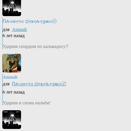
Ոሉαዙҿτα ಭҿҝҿሉҿʓяҝα〄
для
Anunah
6 лет назад
Ударим спирдом по кальвадосу!!
Anunah
для
Ոሉαዙҿτα ಭҿҝҿሉҿʓяҝα〄
6 лет назад
Ударим и снова нальём!