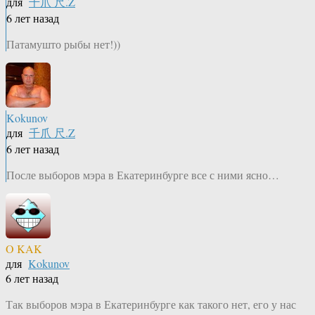
для
千爪 尺.Z
6 лет назад
Патамушто рыбы нет!))
Kokunov
для
千爪 尺.Z
6 лет назад
После выборов мэра в Екатеринбурге все с ними ясно…
O KAK
для
Kokunov
6 лет назад
Так выборов мэра в Екатеринбурге как такого нет, его у нас