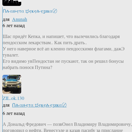
Ոሉαዙҿτα ಭҿҝҿሉҿʓяҝα〄
для
Anunah
6 лет назад
Шас придёт Кепка, и напишет, что вылечились благодаря
пендосским лекарствам.. Как пить драть..
У него наверное всё ап клеино пендосскими флагами, дажЭ
тувалет.
Его видимо увПендостан не пускают, так он решил бонусы
набрать понося Путина?
ZIL.ok.130
для
Ոሉαዙҿτα ಭҿҝҿሉҿʓяҝα〄
6 лет назад
А Дональд Фредович — позвОнел Владимиру Владимировичу,
поговорил о нефти, Венесуэле и казав пасибу за прислание