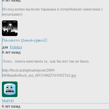
Из-под кепки вылезли тараканы и потребовали самогонки с
мулатками))
Ոሉαዙҿτα ಭҿҝҿሉҿʓяҝα〄
для
Felisket
6 лет назад
Эээхх.. поюсь ванговать та.. как бы вот так не было.
http://becti.net/uploads/posts/2009-
08/thumbs/becti_net_r853198d27t193027n2.jpg
MaPeD
6 лет назад