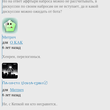
Но на ответ аффтыря наброса можно не рассчитывать, в
дискуссии по своим набросам он не вступает, да и какой
дискуссии можно ожидать от бота?
Митрич
для
O KAK
6 лет назад
Хенрен, перелогинься.
Ոሉαዙҿτα ಭҿҝҿሉҿʓяҝα〄
для
Митрич
6 лет назад
Не, с Кепкой ни кто несравнтся..