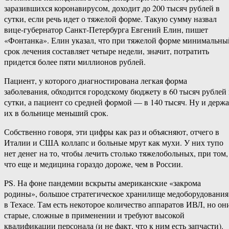
заразившихся коронавирусом, доходит до 200 тысяч рублей в
сутки, если речь идет о тяжелой форме. Такую сумму назвал
вице-губернатор Санкт-Петербурга Евгений Елин, пишет
«Фонтанка». Елин указал, что при тяжелой форме минимальны
срок лечения составляет четыре недели, значит, потратить
придется более пяти миллионов рублей.
Пациент, у которого диагностирована легкая форма
заболевания, обходится городскому бюджету в 60 тысяч рублей 
сутки, а пациент со средней формой — в 140 тысяч. Ну и держа
их в больнице меньший срок.
Собственно говоря, эти цифры как раз и объясняют, отчего в
Италии и США коллапс и больные мрут как мухи. У них тупо
нет денег на то, чтобы лечить столько тяжелобольных, при том,
что еще и медицина гораздо дороже, чем в России.
PS. На фоне пандемии вскрыты американские «закрома
родины», большое стратегическое хранилище медоборудования
в Техасе. Там есть некоторое количество аппаратов ИВЛ, но он
старые, сложные в применении и требуют высокой
квалификации персонала (и не факт, что к ним есть запчасти).