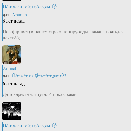
Ոሉαዙҿτα ಭҿҝҿሉҿʓяҝα〄
для
Anunah
6 лет назад
Пока(привет) в нашем строю нипируоиды, намана поятьдся
нечегА))
Anunah
для
Ոሉαዙҿτα ಭҿҝҿሉҿʓяҝα〄
6 лет назад
Да товаристчи, я тута. И пока с вами.
Ոሉαዙҿτα ಭҿҝҿሉҿʓяҝα〄