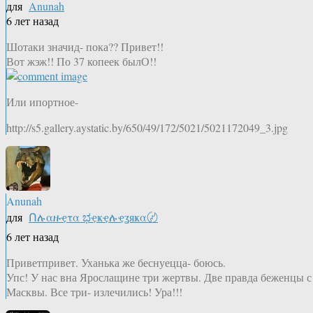
для
Anunah
6 лет назад
Шотаки значид- пока?? Привет!!
Вот жэж!! По 37 копеек былО!!
Или ипортное-
http://s5.gallery.aystatic.by/650/49/172/5021/5021172049_3.jpg
Anunah
для
Ոሉαዙҿτα ಭҿҝҿሉҿʓяҝα〄
6 лет назад
Приветпривет. Уханька же беснуецца- боюсь.
Упс! У нас вна Ярослащине три жертвы. Две правда беженцы с
Масквы. Все три- излечились! Ура!!!