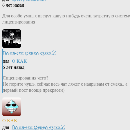
6 лет назад
Для особо умных введут какую нибудь очень затратную систем
лицензирования
Ոሉαዙҿτα ಭҿҝҿሉҿʓяҝα〄
для
O KAK
6 лет назад
Лицензирования чего?
Не порите чушь, сейчас весь чат ляжет с надрывам от смеха.. а
первый пост вооще прекрасен)
O KAK
для
Ոሉαዙҿτα ಭҿҝҿሉҿʓяҝα〄