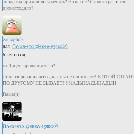
аппараты прихолилось менять? На какие? Сколько раз такое
произсходило?
Xenophob
для
Ոሉαዙҿτα ಭҿҝҿሉҿʓяҝα〄
6 лет назад
>>Лицензирования чего?
Лицензирования всего, как вы не понимаете! В ЭТОЙ СТРАН
ПО ДРУГОМУ НЕ БЫВАЕТ!!!!!1АДЫНАДЫНАДЫН
Гыыы)))
Ոሉαዙҿτα ಭҿҝҿሉҿʓяҝα〄