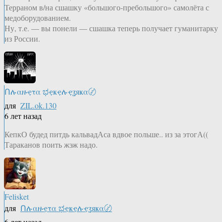
Терраном в/на сшашку «большого-пребольшого» самолёта с
медоборудованием.
Ну, т.е. — вы понели — сшашка теперь получает гуманитарку
из России.
Ոሉαዙҿτα ಭҿҝҿሉҿʓяҝα〄
для
ZIL.ok.130
6 лет назад
КепкО будед питдь кальвадАса вдвое польше.. из за этогА((
Тараканов поить жэж надо.
Felisket
для
Ոሉαዙҿτα ಭҿҝҿሉҿʓяҝα〄
6 лет назад