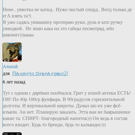
Нене.. уввотка не катид.. Нужо чистый спирд.. Вотд только де
егА взять та?(
Я ужо садясь увмашину протираю руки, руль и кпп ручку
увводкой.. Не знаю кака на это гайцы посмотряд, ибо
шмонит)))ыыы
Anunah
для
Ոሉαዙҿτα ಭҿҝҿሉҿʓяҝα〄
6 лет назад
Тут с одним с дярёвни пообчался. Грит у ихней аптеки ЕСТЬ!
ОН! По 40р 100гр фунфырь. В 90градусов горизонтальной
долготы. И вертикальной широты. Думал шо их уже фсё-
изъяли. Ан нет. Планирую заказать. Этта ван не баярышники
какие та. СПИРТ- благородный напиток))) Он ведь в состав
всего входит. Будь то бренди, будь то кальвадос)))