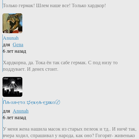
Только гермак! Шлем наше все! Только хардкор!
Anunah
для
Gena
6 лет назад
Хардкорна, да. Тока ён так сабе гермак. С под низу то
поддувает. И денех стоит.
Ոሉαዙҿτα ಭҿҝҿሉҿʓяҝα〄
для
Anunah
6 лет назад
У меня жена нашила масок из старых пелеок и тд.. И ничё так,
вчера ходил, спрашивал у народа, как оно? Гогорят- живенько