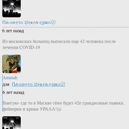
Ոሉαዙҿτα ಭҿҝҿሉҿʓяҝα〄
6 лет назад
Из московских больниц выписали еще 42 человека после
лечения COVID-19
Anunah
для
Ոሉαዙҿτα ಭҿҝҿሉҿʓяҝα〄
6 лет назад
Вангую- где то в Маскве сёни будет 42е грандиозные пьянки,
фейверки и крики УРААА!)))