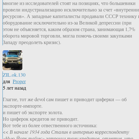
многие из исследователей стоят на позициях, что большевики
провели индустриализацию исключительно за счет «внутренн
ресурсов». А западные капиталисты продавали СССР технику 
оборудование исключительно из-за Великой депрессии (при
этом не объясняется, каким образом страна, занимающая 1,7%
оборота мировой торговли, могла помочь своими закупками
Западу преодолеть кризис).
ZIL.ok.130
для
Proper
5 лет назад
Глагне, тот же devol сам пишет и приводит циферки — об
экспорте-импорте.
и пишет об экспорте золота.
Но циферок кредитов не приводит.
Вот тебе из более отвественного источника:
<<
В начале 1934 года Сталин в интервью корреспонденту
«Нью-Йорк таймс» затронул тему кредитов, отметив, что