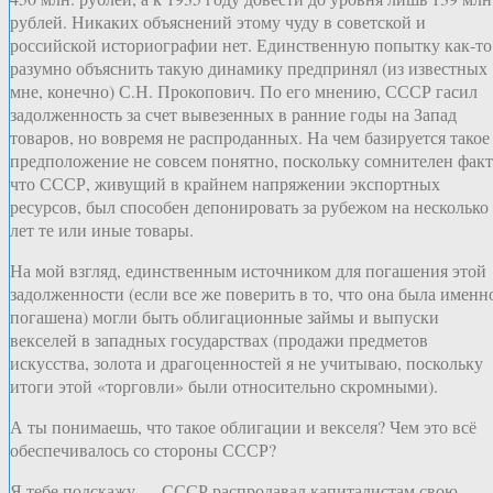
рублей. Никаких объяснений этому чуду в советской и
российской историографии нет. Единственную попытку как-то
разумно объяснить такую динамику предпринял (из известных
мне, конечно) С.Н. Прокопович. По его мнению, СССР гасил
задолженность за счет вывезенных в ранние годы на Запад
товаров, но вовремя не распроданных. На чем базируется такое
предположение не совсем понятно, поскольку сомнителен факт
что СССР, живущий в крайнем напряжении экспортных
ресурсов, был способен депонировать за рубежом на несколько
лет те или иные товары.
На мой взгляд, единственным источником для погашения этой
задолженности (если все же поверить в то, что она была именн
погашена) могли быть облигационные займы и выпуски
векселей в западных государствах (продажи предметов
искусства, золота и драгоценностей я не учитываю, поскольку
итоги этой «торговли» были относительно скромными).
А ты понимаешь, что такое облигации и векселя? Чем это всё
обеспечивалось со стороны СССР?
Я тебе подскажу — СССР распродавал капиталистам свою