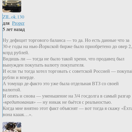
ZIL.ok.130
для
Proper
5 лет назад
Ну дефицит торгового баланса — то да. Но есть данные что за
30-е годы на нью-Йоркской бирже было приобретено до овер 2
млрд рублей.
Видишь ли — тогда не было такой хрени, что продавец был
вынужден покупать валюту покупателя.
И если ты тогда хотел торговать с советской Россией — покупа
рубли и вперде.
А томущо де-факто это уже была отдельная ВТЗ со своей
валютой.
И опять и снова — уменьшение на 3/4 госдолга в самый разгар
«кредитования»
— ну никак не бьётся с реальностью.
Когда мне внятно этот факт объяснят — вот тогда я скажу «Ёхта
вона кааак…».