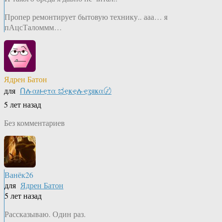
Пропер ремонтирует бытовую технику.. ааа… я
пАцсТаломмм…
Ядрен Батон
для
Ոሉαዙҿτα ಭҿҝҿሉҿʓяҝα〄
5 лет назад
Без комментариев
Ванёк26
для
Ядрен Батон
5 лет назад
Рассказываю. Один раз.