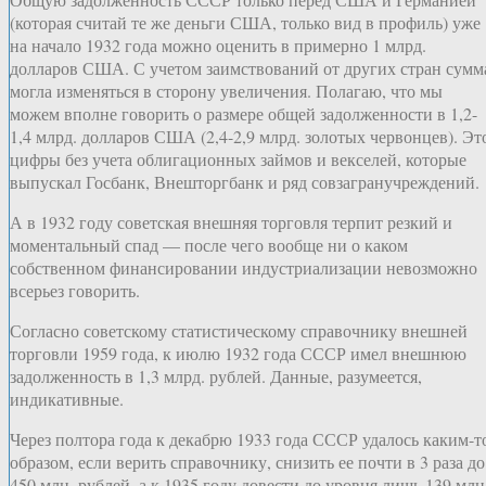
(которая считай те же деньги США, только вид в профиль) уже
на начало 1932 года можно оценить в примерно 1 млрд.
долларов США. С учетом заимствований от других стран сумм
могла изменяться в сторону увеличения. Полагаю, что мы
можем вполне говорить о размере общей задолженности в 1,2-
1,4 млрд. долларов США (2,4-2,9 млрд. золотых червонцев). Эт
цифры без учета облигационных займов и векселей, которые
выпускал Госбанк, Внешторгбанк и ряд совзагранучреждений.
А в 1932 году советская внешняя торговля терпит резкий и
моментальный спад — после чего вообще ни о каком
собственном финансировании индустриализации невозможно
всерьез говорить.
Согласно советскому статистическому справочнику внешней
торговли 1959 года, к июлю 1932 года СССР имел внешнюю
задолженность в 1,3 млрд. рублей. Данные, разумеется,
индикативные.
Через полтора года к декабрю 1933 года СССР удалось каким-т
образом, если верить справочнику, снизить ее почти в 3 раза до
450 млн. рублей, а к 1935 году довести до уровня лишь 139 млн