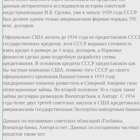
данным авторитетного исследователя истории советской
индустриализации И.Б. Орлова, уже к началу 1929 года СССР
был должен одним только американским фирмам порядка 350
млн. долларов.
Официально США вплоть до 1934 года не предоставляли ССС
государственных кредитов, хотя СССР выражал готовность
взять кредит в размере до 1 млрд. долларов, а Наркомат
финансов сделал даже подробную разработку схемы
кредитования. В основном кредиты СССР предоставляли как
бы частные компании США, помимо того СССР до своего
официального признания Вашингтоном в 1933 году
предпринимал попытки разместить в Северной Америке свои
облигационные займы. Во второй половине 30-х годов такие
займы регулярно размещали Внешторгбанк и Амторг. С 1934
года более двух третей советских закупок в США кредитовалос
американским государственным Экспортно-импортным банком
Данных по погашению советских облигаций (Госбанка,
Внешторгбанка, Амторга) нет. Данных по погашению частных
кредитов также нет.