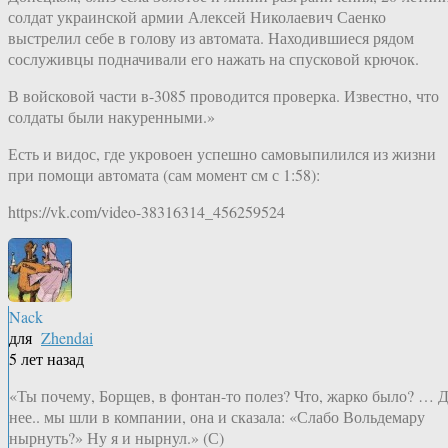
солдат украинской армии Алексей Николаевич Саенко
выстрелил себе в голову из автомата. Находившиеся рядом
сослуживцы подначивали его нажать на спусковой крючок.
В войсковой части в-3085 проводится проверка. Известно, что
солдаты были накуренными.»
Есть и видос, где укровоен успешно самовыпилился из жизни
при помощи автомата (сам момент см с 1:58):
https://vk.com/video-38316314_456259524
Nack
для
Zhendai
5 лет назад
«Ты почему, Борщев, в фонтан-то полез? Что, жарко было? … 
нее.. мы шли в компании, она и сказала: «Слабо Вольдемару
нырнуть?» Ну я и нырнул.» (С)