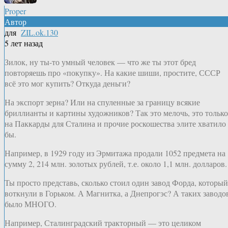
Proper
Автор
для
ZIL.ok.130
5 лет назад
Зилок, ну ты-то умный человек — что же ты этот бред
повторяешь про «покупку». На какие шиши, простите, СССР
всё это мог купить? Откуда деньги?
На экспорт зерна? Или на спуленные за границу всякие
бриллианты и картины художников? Так это мелочь, это только
на Паккарды для Сталина и прочие роскошества элите хватило
бы.
Например, в 1929 году из Эрмитажа продали 1052 предмета на
сумму 2, 214 млн. золотых рублей, т.е. около 1,1 млн. долларов.
Ты просто представь, сколько стоил один завод Форда, который
воткнули в Горьком. А Магнитка, а Днепрогэс? А таких заводо
было МНОГО.
Например, Сталинградский тракторный — это целиком