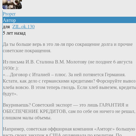
Proper
Автор
для
ZIL.ok.130
5 лет назад
Да ты больше верь в это ля-ля про сокращение долга и прочие
советские покращення.
Из письма И.В. Сталина В.М. Молотову (не позднее 6 августа
1930г.):
«…Договор с Италией – плюс. За ней потянется Германия.
Кстати, как дело с германскими кредитами? Форсируйте вывоз
хлеба вовсю. В этом теперь гвоздь. Если хлеб вывезем, кредит
будут».
Вкуриваешь? Советский экспорт — это лишь ГАРАНТИЯ и
ОБЕСПЕЧЕНИЕ КРЕДИТОВ, сам по себе он ничего не решал,
слишком малы объемы.
Например, советская оффшорная компания «Амторг» большую
часть своих закупок в США оплачивала по кредитам. По