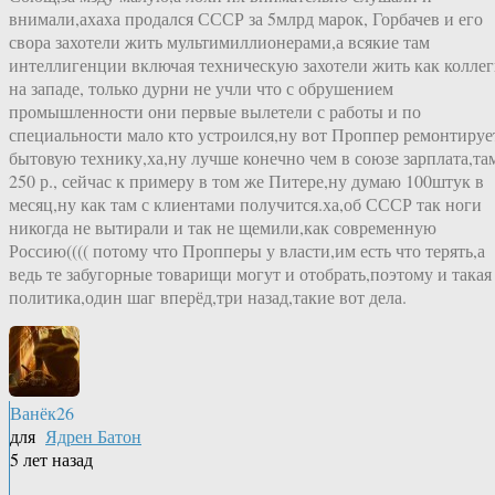
внимали,ахаха продался СССР за 5млрд марок, Горбачев и его
свора захотели жить мультимиллионерами,а всякие там
интеллигенции включая техническую захотели жить как колле
на западе, только дурни не учли что с обрушением
промышленности они первые вылетели с работы и по
специальности мало кто устроился,ну вот Проппер ремонтируе
бытовую технику,ха,ну лучше конечно чем в союзе зарплата,та
250 р., сейчас к примеру в том же Питере,ну думаю 100штук в
месяц,ну как там с клиентами получится.ха,об СССР так ноги
никогда не вытирали и так не щемили,как современную
Россию(((( потому что Пропперы у власти,им есть что терять,а
ведь те забугорные товарищи могут и отобрать,поэтому и такая
политика,один шаг вперёд,три назад,такие вот дела.
Ванёк26
для
Ядрен Батон
5 лет назад