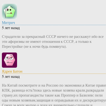
Митрич
5 лет назад
Страдатели за прекрасный СССР ничего не расскажут ибо все
эти афоризмы не имеют отношения к СССР, а только к
Перестройке (не к ночи будь помянута).
Ядрен Батон
5 лет назад
На Китай посмотрите и на Россию по экономике,в Китае прави
КПК, разница есть?пока здесь новые хозяева крали,разкрадали
страну,их пропагандисты такие как Проппер и Базилевс пели
оды новым хозяевам,защищая и оправдывая их и дискредитиру
Соющ,за мзду малую,а лохи их внимательно слушали и