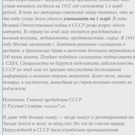
сумма внешнего госдолга на 1932 год составляла 1.4 млрд.
рублей. В том же интервью советский лидер отметил, что за
два года сумму долга удалось
уменьшить на 1 млрд
. В годы
Великой Отечественной войны в СССР резко возрос объем
импорта. В страну по ленд-лизу ввозится гражданская и
военная техника, медикаменты, продовольствие, сырье. В 1941
году Москва заключает с Лондоном рамочное соглашение о
кредите, в британские банки в качестве депозита переводится
100 тонн золота. Позднее подобное соглашение подписываетс
с США. Специалисты не берутся подсчитать задолженность
СССР по ленд-лизу по причине отсутствия достоверной
информации и наличия спорных моментов. Более того, многие
товары, в частности, вышедшая из строя техника оплате не
подлежали.
Источник: Главные кредиторы СССР
© Русская Семерка russian7.ru
И даже тебе больше скажу — везде пишут о депонировании на
Западе золота в залог за ленд-лиз. Но это не совсем правда.
Перед войной в СССР была отработана промышленная