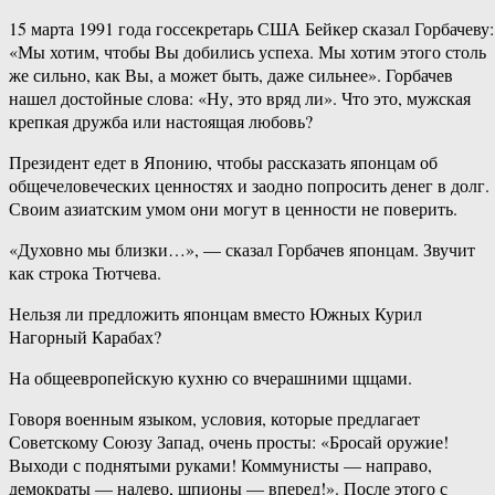
15 марта 1991 года госсекретарь США Бейкер сказал Горбачеву:
«Мы хотим, чтобы Вы добились успеха. Мы хотим этого столь
же сильно, как Вы, а может быть, даже сильнее». Горбачев
нашел достойные слова: «Ну, это вряд ли». Что это, мужская
крепкая дружба или настоящая любовь?
Президент едет в Японию, чтобы рассказать японцам об
общечеловеческих ценностях и заодно попросить денег в долг.
Своим азиатским умом они могут в ценности не поверить.
«Духовно мы близки…», — сказал Горбачев японцам. Звучит
как строка Тютчева.
Нельзя ли предложить японцам вместо Южных Курил
Нагорный Карабах?
На общеевропейскую кухню со вчерашними щщами.
Говоря военным языком, условия, которые предлагает
Советскому Союзу Запад, очень просты: «Бросай оружие!
Выходи с поднятыми руками! Коммунисты — направо,
демократы — налево, шпионы — вперед!». После этого с