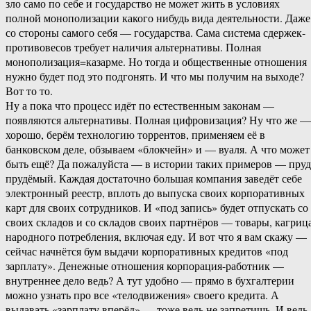
зло само по себе и государство не может жить в условиях
полной монополизации какого нибудь вида деятельности. Даже
со стороны самого себя — государства. Сама система сдержек-
противовесов требует наличия альтернативы. Полная
монополизация=казарме. Но тогда и общественные отношения
нужно будет под это подгонять. И что мы получим на выходе?
Вот то то.
Ну а пока что процесс идёт по естественным законам —
появляются альтернативы. Полная цифровизация? Ну что же —
хорошо, берём технологию торрентов, применяем её в
банковском деле, обзываем «блокчейн» и — вуаля. А что может
быть ещё? Да пожалуйста — в истории таких примеров — пруд
прудёмый. Каждая достаточно большая компания заведёт себе
электронный реестр, вплоть до выпуска своих корпоративных
карт для своих сотрудников. И «под запись» будет отпускать со
своих складов и со складов своих партнёров — товары, кагриц
народного потребления, включая еду. И вот что я вам скажу —
сейчас начнётся бум выдачи корпоративных кредитов «под
зарплату». Денежные отношения корпорация-работник —
внутреннее дело ведь? А тут удобно — прямо в бухгалтерии
можно узнать про все «телодвижения» своего кредита. А
выдавать «зарплату вперёд» — тоже ведь не запретишь. И ведь