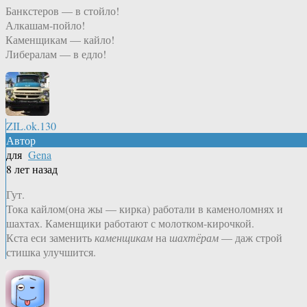
Банкстеров — в стойло!
Алкашам-пойло!
Каменщикам — кайло!
Либералам — в едло!
ZIL.ok.130
Автор
для
Gena
8 лет назад
Гут.
Тока кайлом(она жы — кирка) работали в каменоломнях и
шахтах. Каменщики работают с молотком-кирочкой.
Кста еси заменить
каменщикам
на
шахтёрам
— даж строй
стишка улучшится.