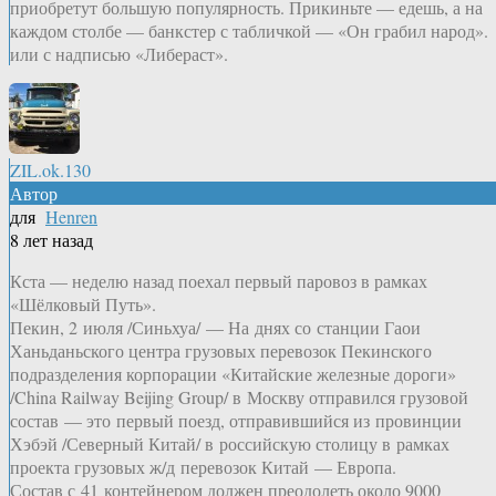
приобретут большую популярность. Прикиньте — едешь, а на
каждом столбе — банкстер с табличкой — «Он грабил народ».
или с надписью «Либераст».
ZIL.ok.130
Автор
для
Henren
8 лет назад
Кста — неделю назад поехал первый паровоз в рамках
«Шёлковый Путь».
Пекин, 2 июля /Синьхуа/ — На днях со станции Гаои
Ханьданьского центра грузовых перевозок Пекинского
подразделения корпорации «Китайские железные дороги»
/China Railway Beijing Group/ в Москву отправился грузовой
состав — это первый поезд, отправившийся из провинции
Хэбэй /Северный Китай/ в российскую столицу в рамках
проекта грузовых ж/д перевозок Китай — Европа.
Состав с 41 контейнером должен преодолеть около 9000