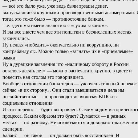
— всё это было уже, уже ведь были эрзацы денег,
выпускавшиеся крупными производственными агломератами. 
тогда это тоже было — противостояние банкам.
Т.е. здесь мы имеем аналогию с «сухим законом».
И вы все знаете чем все эти попытки в бесчисленных местах
закончились.
Ну нельзя «победить» окончательно ни коррупцию, ни
контрабанду etc. Можно только «загнать» их в «приемлемые»
рамки.
Ну а дурацкие заявления что «наличному обороту в России
осталось десять лет» — можно распечатать крупно, в цвете и
повесить над столом это говорившего.
Вообще в отношении банкстеров — уж очень сильный перекос
сейчас «в их сторону». Они стали вмешиваться в дела им
несвойственные — в производство, включая ВПК и в
социальные отношения.
И этот перекос — будет выправлен. Самим ходом историческог
процесса. Каким образом это будет? Думается — в разных
местах — по разному. Не исключаются и довольно таки жёстки
сценарии.
Баланс — он такой — он должен быть восстановлен. И