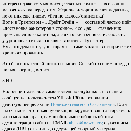
интересы даже «самых могущественых групп» — всего лишь
мелкая козявка перед этим. Жернова истории мелют медленно,
но от них ещё никому уйти не удалось(статистика).
Вот и в Трамповом «…Грейт Эгейн!» — составной частью идёт
«постановка банкстеров в стойло». Ибо Дак — ставленник
промышленного капитала, а с их точки зрения сейчас власть
узурпировала их же банковская обслуга, бухгалтеры.
Ну а что делают с узурпаторами — сами можете в исторически
хрониках прочитать.
Это был воскресный поток сознания. Спасибо за внимание, до
новых, кагрица, встреч.
З.И.Л.
Настоящий материал самостоятельно опубликован в нашем
ZIL.ok.130
сообществе пользователем
на основании
действующей редакции
Пользовательского Соглашения
. Если
вы считаете, что такая публикация нарушает ваши авторские и/
или смежные права, вам необходимо сообщить об этом
администрации сайта на EMAIL
abuse@newru.org
с указанием
адреса (URL) страницы, содержащей спорный материал.