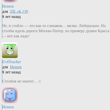
Henren
для
ZIL.ok.130
8 лет назад
Не, в стойло — это как-то слишком… мелко. Либерально. На
столбы вдоль дороги Москва-Питер, по примеру душки Красса
— вот как надо!
EvilTeacher
для
Henren
8 лет назад
Столбов не хватит… :(
Henren