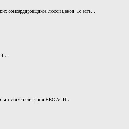
еских бомбардировщиков любой ценой. То есть…
а 4…
 со статистикой операций ВВС АОИ…