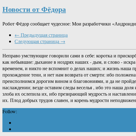
Новости от Фёдора
Робот Фёдор сообщает чудесное: Мои разработчики «Андроидн
← Предыдущая страница
Следующая страница →
Неправо умствующие говорили сами в себе: коротка и прискорб
как небывшие: дыхание в ноздрях наших - дым, и слово - искра 
временем, и никто не вспомнит о делах наших; и жизнь наша пр
прохождение тени, и нет нам возврата от смерти: ибо положен
преисполнимся дорогим вином и благовониями, и да не пройдет
наслаждении; везде оставим следы веселья , ибо это наша доля
злоба их ослепила их, ибо презирающий мудрость и наставление
их. Плод добрых трудов славен, и корень мудрости неподвижен
Follow: