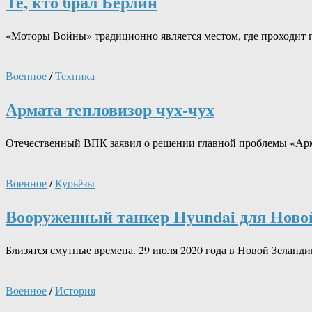
Те, кто брал Берлин
«Моторы Войны» традиционно является местом, где проходит 
Военное
/
Техника
Армата тепловизор чух-чух
Отечественный ВПК заявил о решении главной проблемы «Арм
Военное
/
Курьёзы
Вооруженный танкер Hyundai для Ново
Близятся смутные времена. 29 июля 2020 года в Новой Зеланд
Военное
/
История