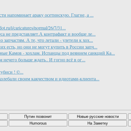
сти напоминает араку осетинскую. Глагне, а ...
ru/i/caricatures/normal/26/7/31...
са не представляет.А контрафакт и вообще ле...
 запчастям. А те, что летали - улетели к хох...
х есть, но они не могут купить в России запч...
ые Камов - хохлам. Испанцы под веянием санкций Ка...
 нечего больше ждать.. И гогно всё в ог...
биси ! ©...
колебали своим какчеством и идиотами-клиента...