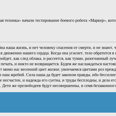
ая техника» начали тестирование боевого робота «Маркер», ко
на наша жизнь, и нет человеку спасения от смерти, и не знают,
в движении нашего сердца. Когда она угаснет, тело обратится в п
ойдет, как след облака, и рассеется, как туман, разогнанный л
а печать, и никто не возвращается. Будем же наслаждаться наст
 мимо нас весенний цвет жизни; увенчаемся цветами роз прежде
 и наш жребий. Сила наша да будет законом правды, ибо бессили
 несчастен, и надежда его суетна, и труды бесплодны, и дела е
. Дети же прелюбодеев будут несовершенны, и семя беззаконного