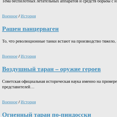
Тема беспилотных летательных аппаратов и средств борьбы с
Военное
/
История
Рашен панцерваген
То, что революционные танки встают на производство тяжело, 
Военное
/
История
Воздушный таран – оружие героев
Советская официальная историческая наука именно на пример
представителей…
Военное
/
История
Огненный таран по-пиндосски