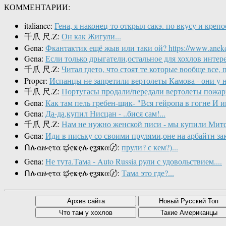
КОММЕНТАРИИ:
italianec:
Гена, я наконец-то открыл сакэ. по вкусу и крепо
千爪 尺.Z:
Он как Жигули...
Gena:
Фкантактик ещё жыв или таки ой? https://www.anekdot.
Gena:
Если только дрыгатели,остальное для хохлов интере
千爪 尺.Z:
Читал гдето, что стоят те которые вообще все, по
Proper:
Испанцы не запретили вертолеты Камова - они у ни
千爪 尺.Z:
Португасы продали/передали вертолеты пожарн
Gena:
Как там пель гребен-щик- "Вся гейропа в гогне И им
Gena:
Да-да,купил Нисцан - ..бися сам!...
千爪 尺.Z:
Нам не нужно женской писи - мы купили Митсу
Gena:
Иди в письку со своими прулями,оне на арбайтн за
Ոሉαዙҿτα ಭҿҝҿሉҿʓяҝα〄:
прули? с кем?)...
Gena:
Не тута.Тама - Auto Russia рули с удовольствием....
Ոሉαዙҿτα ಭҿҝҿሉҿʓяҝα〄:
Тама это где?...