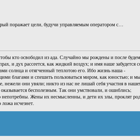
торый поражает цели, будучи управляемым оператором с…
 чтобы кто освободил из ада. Случайно мы рождены и после буде
рах, и дух рассеется, как жидкий воздух; и имя наше забудется с
учами солнца и отягченный теплотою его. Ибо жизнь наша -
оящими благами и спешить пользоваться миром, как юностью; и м
, нежели они увяли; никто из нас не лишай себя участия в наше
е оказывается бесполезным. Так они умствовали, и ошиблись;
го непотребны. Жены их несмысленны, и дети их злы, проклят ро
 ложа исчезнет.