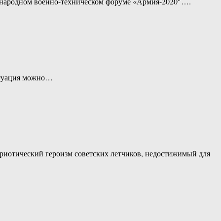
дународном военно-техническом форуме «Армия-2020″….
ситуация можно…
триотический героизм советских летчиков, недостижимый для