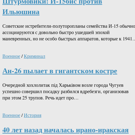
Штурмовики: И-15бис против
Ильюшина
Советские истребители-полуторопланы семейства И-15 обычн
ассоциируются с довольно быстро ушедшей эпохой
маневренных, но не особо быстрых аппаратов, которые к 1941
Военное
/
Криминал
Ан-26 пылает в гигантском костре
Очередной хохлолитак пiд Харькiвом возле города Чугуев
успешно совершил посадку разбился вдребезги, организовав
при этом 25 трупов. Речь идет про…
Военное
/
История
40 лет назад началась ирано-иракская