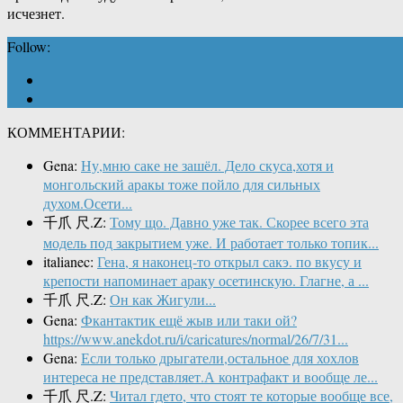
исчезнет.
Follow:
КОММЕНТАРИИ:
Gena:
Ну,мню саке не зашёл. Дело скуса,хотя и
монгольский аракы тоже пойло для сильных
духом.Осети...
千爪 尺.Z:
Тому що. Давно уже так. Скорее всего эта
модель под закрытием уже. И работает только топик...
italianec:
Гена, я наконец-то открыл сакэ. по вкусу и
крепости напоминает араку осетинскую. Глагне, а ...
千爪 尺.Z:
Он как Жигули...
Gena:
Фкантактик ещё жыв или таки ой?
https://www.anekdot.ru/i/caricatures/normal/26/7/31...
Gena:
Если только дрыгатели,остальное для хохлов
интереса не представляет.А контрафакт и вообще ле...
千爪 尺.Z:
Читал гдето, что стоят те которые вообще все,