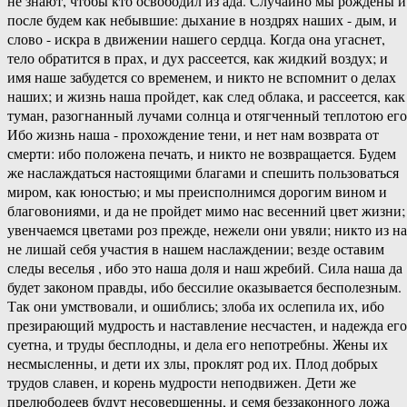
не знают, чтобы кто освободил из ада. Случайно мы рождены и
после будем как небывшие: дыхание в ноздрях наших - дым, и
слово - искра в движении нашего сердца. Когда она угаснет,
тело обратится в прах, и дух рассеется, как жидкий воздух; и
имя наше забудется со временем, и никто не вспомнит о делах
наших; и жизнь наша пройдет, как след облака, и рассеется, как
туман, разогнанный лучами солнца и отягченный теплотою его
Ибо жизнь наша - прохождение тени, и нет нам возврата от
смерти: ибо положена печать, и никто не возвращается. Будем
же наслаждаться настоящими благами и спешить пользоваться
миром, как юностью; и мы преисполнимся дорогим вином и
благовониями, и да не пройдет мимо нас весенний цвет жизни;
увенчаемся цветами роз прежде, нежели они увяли; никто из на
не лишай себя участия в нашем наслаждении; везде оставим
следы веселья , ибо это наша доля и наш жребий. Сила наша да
будет законом правды, ибо бессилие оказывается бесполезным.
Так они умствовали, и ошиблись; злоба их ослепила их, ибо
презирающий мудрость и наставление несчастен, и надежда его
суетна, и труды бесплодны, и дела его непотребны. Жены их
несмысленны, и дети их злы, проклят род их. Плод добрых
трудов славен, и корень мудрости неподвижен. Дети же
прелюбодеев будут несовершенны, и семя беззаконного ложа