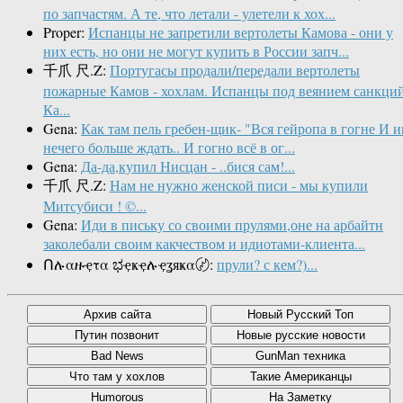
по запчастям. А те, что летали - улетели к хох...
Proper:
Испанцы не запретили вертолеты Камова - они у
них есть, но они не могут купить в России запч...
千爪 尺.Z:
Португасы продали/передали вертолеты
пожарные Камов - хохлам. Испанцы под веянием санкци
Ка...
Gena:
Как там пель гребен-щик- "Вся гейропа в гогне И 
нечего больше ждать.. И гогно всё в ог...
Gena:
Да-да,купил Нисцан - ..бися сам!...
千爪 尺.Z:
Нам не нужно женской писи - мы купили
Митсубиси ! ©...
Gena:
Иди в письку со своими прулями,оне на арбайтн
заколебали своим какчеством и идиотами-клиента...
Ոሉαዙҿτα ಭҿҝҿሉҿʓяҝα〄:
прули? с кем?)...