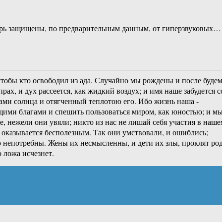
ерь защищены, по предварительным данным, от гиперзвуковых…
 чтобы кто освободил из ада. Случайно мы рождены и после буде
рах, и дух рассеется, как жидкий воздух; и имя наше забудется с
учами солнца и отягченный теплотою его. Ибо жизнь наша -
оящими благами и спешить пользоваться миром, как юностью; и м
, нежели они увяли; никто из нас не лишай себя участия в наше
е оказывается бесполезным. Так они умствовали, и ошиблись;
го непотребны. Жены их несмысленны, и дети их злы, проклят ро
 ложа исчезнет.