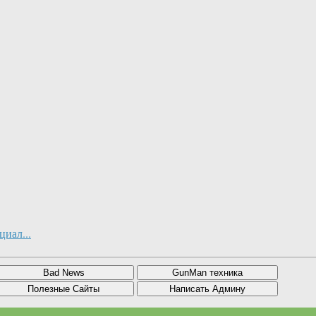
иал...