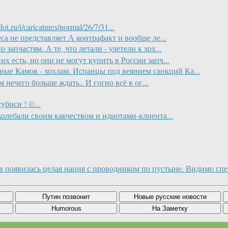
ru/i/caricatures/normal/26/7/31...
са не представляет.А контрафакт и вообще ле...
 запчастям. А те, что летали - улетели к хох...
х есть, но они не могут купить в России запч...
ые Камов - хохлам. Испанцы под веянием санкций Ка...
 нечего больше ждать.. И гогно всё в ог...
биси ! ©...
колебали своим какчеством и идиотами-клиента...
в появилась целая нация с проводником по пустыне. Видимо спец