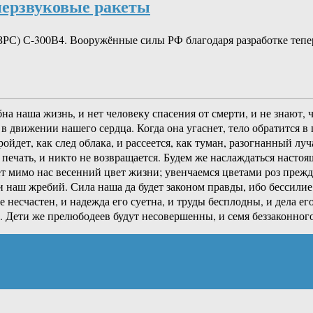
перзвуковые ракеты
ЗРС) С-300В4. Вооружённые силы РФ благодаря разработке теп
на наша жизнь, и нет человеку спасения от смерти, и не знают,
в движении нашего сердца. Когда она угаснет, тело обратится в п
ойдет, как след облака, и рассеется, как туман, разогнанный л
а печать, и никто не возвращается. Будем же наслаждаться наст
 мимо нас весенний цвет жизни; увенчаемся цветами роз прежде
 и наш жребий. Сила наша да будет законом правды, ибо бессили
 несчастен, и надежда его суетна, и труды бесплодны, и дела е
. Дети же прелюбодеев будут несовершенны, и семя беззаконного