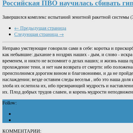
Российская ПВО научилась сбивать ги
Завершился комплекс испытаний зенитной ракетной системы (
← Предыдущая страница
Следующая страница →
Неправо умствующие говорили сами в себе: коротка и прискорб
как небывшие: дыхание в ноздрях наших - дым, и слово - искра 
временем, и никто не вспомнит о делах наших; и жизнь наша пр
прохождение тени, и нет нам возврата от смерти: ибо положен
преисполнимся дорогим вином и благовониями, и да не пройдет
наслаждении; везде оставим следы веселья , ибо это наша доля
злоба их ослепила их, ибо презирающий мудрость и наставление
их. Плод добрых трудов славен, и корень мудрости неподвижен
Follow:
КОММЕНТАРИИ: