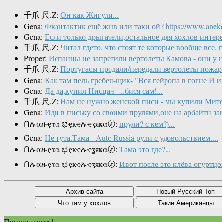
千爪 尺.Z:
Он как Жигули...
Gena:
Фкантактик ещё жыв или таки ой? https://www.anekdot.
Gena:
Если только дрыгатели,остальное для хохлов интере
千爪 尺.Z:
Читал гдето, что стоят те которые вообще все, по
Proper:
Испанцы не запретили вертолеты Камова - они у ни
千爪 尺.Z:
Португасы продали/передали вертолеты пожарн
Gena:
Как там пель гребен-щик- "Вся гейропа в гогне И им
Gena:
Да-да,купил Нисцан - ..бися сам!...
千爪 尺.Z:
Нам не нужно женской писи - мы купили Митсу
Gena:
Иди в письку со своими прулями,оне на арбайтн за
Ոሉαዙҿτα ಭҿҝҿሉҿʓяҝα〄:
прули? с кем?)...
Gena:
Не тута.Тама - Auto Russia рули с удовольствием....
Ոሉαዙҿτα ಭҿҝҿሉҿʓяҝα〄:
Тама это где?...
Ոሉαዙҿτα ಭҿҝҿሉҿʓяҝα〄:
Ивот после это клёва огуртцо
Привет, гость!