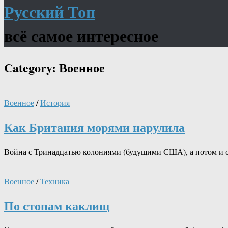
Русский Топ
всё самое интересное
Category:
Военное
Военное
/
История
Как Британия морями нарулила
Война с Тринадцатью колониями (будущими США), а потом и 
Военное
/
Техника
По стопам каклищ