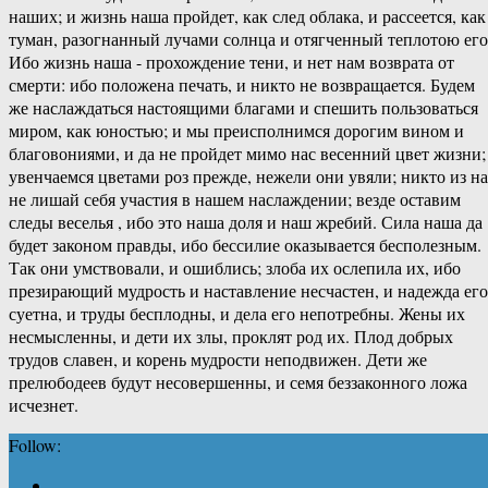
наших; и жизнь наша пройдет, как след облака, и рассеется, как
туман, разогнанный лучами солнца и отягченный теплотою его
Ибо жизнь наша - прохождение тени, и нет нам возврата от
смерти: ибо положена печать, и никто не возвращается. Будем
же наслаждаться настоящими благами и спешить пользоваться
миром, как юностью; и мы преисполнимся дорогим вином и
благовониями, и да не пройдет мимо нас весенний цвет жизни;
увенчаемся цветами роз прежде, нежели они увяли; никто из на
не лишай себя участия в нашем наслаждении; везде оставим
следы веселья , ибо это наша доля и наш жребий. Сила наша да
будет законом правды, ибо бессилие оказывается бесполезным.
Так они умствовали, и ошиблись; злоба их ослепила их, ибо
презирающий мудрость и наставление несчастен, и надежда его
суетна, и труды бесплодны, и дела его непотребны. Жены их
несмысленны, и дети их злы, проклят род их. Плод добрых
трудов славен, и корень мудрости неподвижен. Дети же
прелюбодеев будут несовершенны, и семя беззаконного ложа
исчезнет.
Follow: