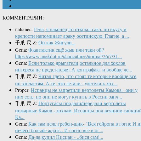
КОММЕНТАРИИ:
italianec:
Гена, я наконец-то открыл сакэ. по вкусу и
крепости напоминает араку осетинскую. Глагне, а ...
千爪 尺.Z:
Он как Жигули...
Gena:
Фкантактик ещё жыв или таки ой?
https://www.anekdot.ru/i/caricatures/normal/26/7/31...
Gena:
Если только дрыгатели,остальное для хохлов
интереса не представляет.А контрафакт и вообще ле...
千爪 尺.Z:
Читал гдето, что стоят те которые вообще все,
по запчастям. А те, что летали - улетели к хох...
Proper:
Испанцы не запретили вертолеты Камова - они у
них есть, но они не могут купить в России запч...
千爪 尺.Z:
Португасы продали/передали вертолеты
пожарные Камов - хохлам. Испанцы под веянием санкци
Ка...
Gena:
Как там пель гребен-щик- "Вся гейропа в гогне И 
нечего больше ждать.. И гогно всё в ог...
Gena:
Да-да,купил Нисцан - ..бися сам!...