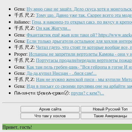
Gena:
Ну,мню саке не зашёл. Дело скуса,хотя и монгольс
千爪 尺.Z:
Тому що. Давно уже так. Скорее всего эта моде
italianec:
Гена, я наконец-то открыл сакэ. по вкусу и крепо
千爪 尺.Z:
Он как Жигули...
Gena:
Фкантактик ещё жыв или таки ой? https://www.anekdot.
Gena:
Если только дрыгатели,остальное для хохлов интере
千爪 尺.Z:
Читал гдето, что стоят те которые вообще все, по
Proper:
Испанцы не запретили вертолеты Камова - они у ни
千爪 尺.Z:
Португасы продали/передали вертолеты пожарн
Gena:
Как там пель гребен-щик- "Вся гейропа в гогне И им
Gena:
Да-да,купил Нисцан - ..бися сам!...
千爪 尺.Z:
Нам не нужно женской писи - мы купили Митсу
Gena:
Иди в письку со своими прулями,оне на арбайтн за
Ոሉαዙҿτα ಭҿҝҿሉҿʓяҝα〄:
прули? с кем?)...
Привет, гость!