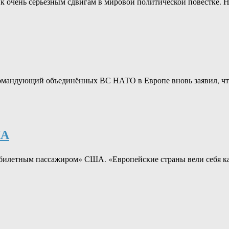
и к очень серьёзным сдвигам в мировой политической повестке.
омандующий объединённых ВС НАТО в Европе вновь заявил, ч
ША
езбилетным пассажиром» США. «Европейские страны вели себя 