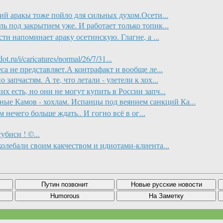
кий аракы тоже пойло для сильных духом.Осети...
ль под закрытием уже. И работает только топик...
сти напоминает араку осетинскую. Глагне, а ...
ru/i/caricatures/normal/26/7/31...
са не представляет.А контрафакт и вообще ле...
 запчастям. А те, что летали - улетели к хох...
х есть, но они не могут купить в России запч...
ые Камов - хохлам. Испанцы под веянием санкций Ка...
 нечего больше ждать.. И гогно всё в ог...
биси ! ©...
колебали своим какчеством и идиотами-клиента...