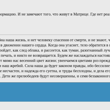
рмацию. И не замечают того, что живут в Матрице. Где нет ре
на наша жизнь, и нет человеку спасения от смерти, и не знают,
в движении нашего сердца. Когда она угаснет, тело обратится в п
ойдет, как след облака, и рассеется, как туман, разогнанный л
а печать, и никто не возвращается. Будем же наслаждаться наст
 мимо нас весенний цвет жизни; увенчаемся цветами роз прежде
 и наш жребий. Сила наша да будет законом правды, ибо бессили
 несчастен, и надежда его суетна, и труды бесплодны, и дела е
. Дети же прелюбодеев будут несовершенны, и семя беззаконного