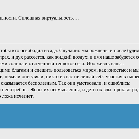
альности. Сплошная виртуальность….
 чтобы кто освободил из ада. Случайно мы рождены и после буде
рах, и дух рассеется, как жидкий воздух; и имя наше забудется с
учами солнца и отягченный теплотою его. Ибо жизнь наша -
оящими благами и спешить пользоваться миром, как юностью; и м
, нежели они увяли; никто из нас не лишай себя участия в наше
е оказывается бесполезным. Так они умствовали, и ошиблись;
го непотребны. Жены их несмысленны, и дети их злы, проклят ро
 ложа исчезнет.