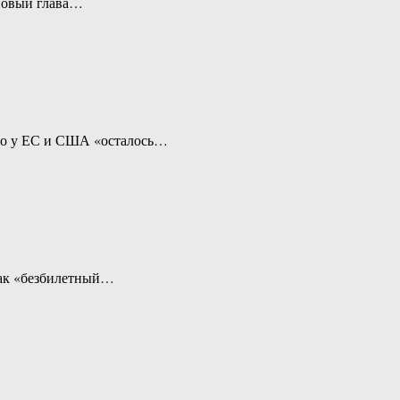
 Новый глава…
то у ЕС и США «осталось…
как «безбилетный…