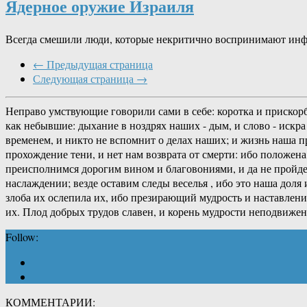
Ядерное оружие Израиля
Всегда смешили люди, которые некритично воспринимают инфо
← Предыдущая страница
Следующая страница →
Неправо умствующие говорили сами в себе: коротка и прискорб
как небывшие: дыхание в ноздрях наших - дым, и слово - искра 
временем, и никто не вспомнит о делах наших; и жизнь наша пр
прохождение тени, и нет нам возврата от смерти: ибо положен
преисполнимся дорогим вином и благовониями, и да не пройдет
наслаждении; везде оставим следы веселья , ибо это наша доля
злоба их ослепила их, ибо презирающий мудрость и наставление
их. Плод добрых трудов славен, и корень мудрости неподвижен
Follow:
КОММЕНТАРИИ: