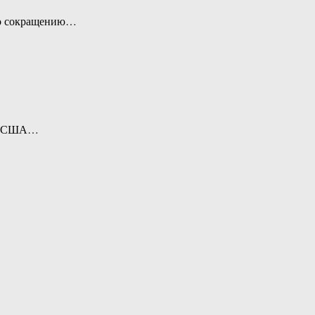
 по сокращению…
е в США…