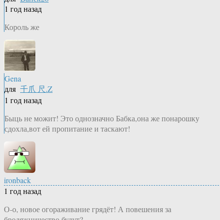
1 год назад
Король же
Gena
для
千爪 尺.Z
1 год назад
Быць не можит! Это однозначно Бабка,она же понарошку
сдохла,вот ей пропитание и таскают!
ironback
1 год назад
О-о, новое огораживание грядёт! А повешения за
бродяжничество будут?