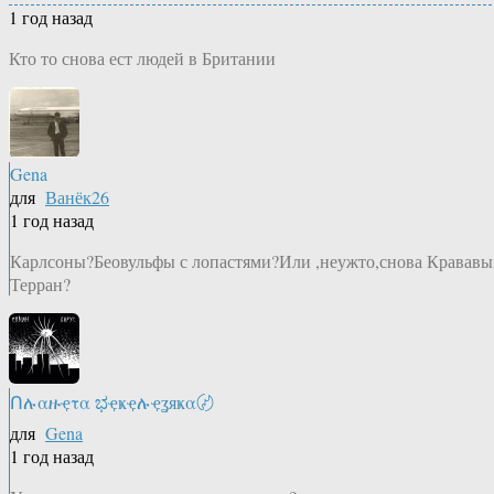
1 год назад
Кто то снова ест людей в Британии
Gena
для
Ванёк26
1 год назад
Карлсоны?Беовульфы с лопастями?Или ,неужто,снова Кравав
Терран?
Ոሉαዙҿτα ಭҿҝҿሉҿʓяҝα〄
для
Gena
1 год назад