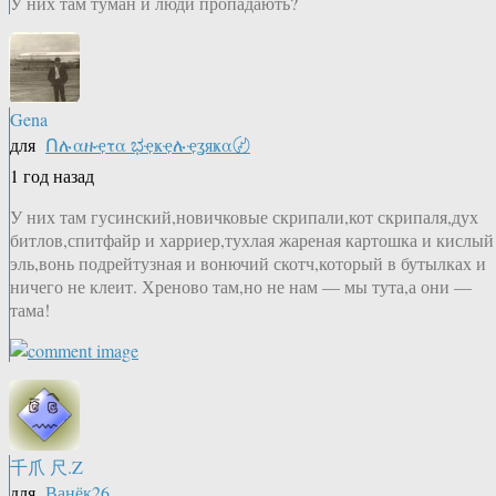
У них там туман и люди пропадають?
Gena
для
Ոሉαዙҿτα ಭҿҝҿሉҿʓяҝα〄
1 год назад
У них там гусинский,новичковые скрипали,кот скрипаля,дух
битлов,спитфайр и харриер,тухлая жареная картошка и кислый
эль,вонь подрейтузная и вонючий скотч,который в бутылках и
ничего не клеит. Хреново там,но не нам — мы тута,а они —
тама!
千爪 尺.Z
для
Ванёк26