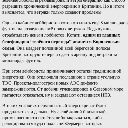
разрешить хронический энергокризис в Британии. Но в итоге
выясняется, что ветряки только создают проблемы.
Однако кабинет лейбористов готов отсыпать ещё 8 миллиардов
фунтов на возведение всё новых ветряков. Ведь нужно
одним из главных
отрабатывать деньги лоббистов. Кстати,
бенефицаров “зелёного перехода” является Королевская
семья
. Она владеет половиной всей береговой полосы
Британии, которую теперь и сдаёт в аренду под ветряки за
миллиарды фунтов.
При этом лейбористы приканчивают остатки традиционной
энергетики. Они отключили последнюю в стране угольную
ТЭС. Проекты-долгострои новых АЭС де-факто
замораживаются. От добычи углеводородов в Северном море
пытаются отказаться, ну и закрывают оставшиеся НПЗ.
В таких условиях перманентный энергокризис будет
продолжаться и дальше. Ну а ещё живой британской
промышленности остаётся либо закрываться, либо
релоцироваться куда подальше. Фермеры, которых