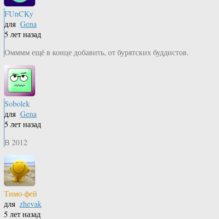
FUnCKy
для
Gena
5 лет назад
Омммм ещё в конце добавить, от бурятских буддистов.
Sobolek
для
Gena
5 лет назад
В 2012
Тимо-фей
для
zhevak
5 лет назад