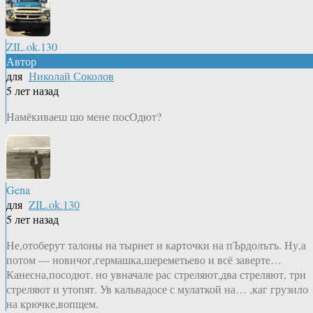
ZIL.ok.130
Автор
для
Николай Соколов
5 лет назад
Намёкиваеш шо мене посОдют?
Gena
для
ZIL.ok.130
5 лет назад
Не,отоберут талоны на тырнет и карточки на пЪрдолътъ. Ну,а
потом — новичог,гермашка,шереметьево и всё заверте…
Канесна,посодют. но увначале рас стреляют,два стреляют, три
стреляют и утопят. Ув кальвадосе с мулаткой на… ,каг грузило
на крючке,вопщем.