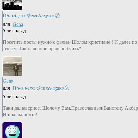
Ոሉαዙҿτα ಭҿҝҿሉҿʓяҝα〄
для
Gena
5 лет назад
Посетить посты нужно с фьязы- Шолом христиане.! И далее по
тексту. Так наверное прально буитъ?
Gena
для
Ոሉαዙҿτα ಭҿҝҿሉҿʓяҝα〄
5 лет назад
Таки да,наверное. Шолому Вам,Православныя!Ваистену Акбар
Иншалла,йопта!