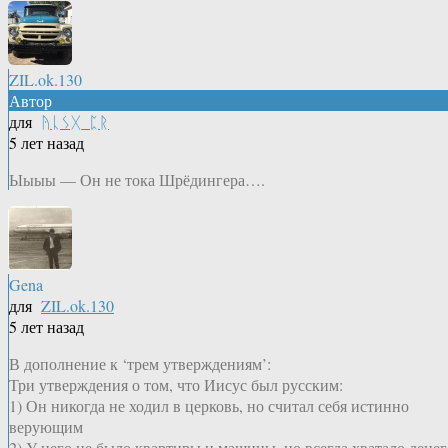
ZIL.ok.130
Автор
для
ᚤᚳᛊᚷ_ᛈᚱ
5 лет назад
Ыыыы — Он не тока Шрёдингера….
Gena
для
ZIL.ok.130
5 лет назад
В дополнение к ‘трем утверждениям’:
Три утверждения о том, что Иисус был русским:
1) Он никогда не ходил в церковь, но считал себя истинно
верующим
2) У него не было квартиры и машины, но всегда хватало денег