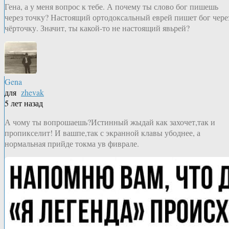
Гена, а у меня вопрос к тебе. А почему ты слово бог пишешь
через точку? Настоящий ортодоксальный еврей пишет бог чере
чёрточку. Значит, ты какой-то не настоящий явьрей?
Gena
для
zhevak
5 лет назад
А чому ты вопрошаешь?Истинный жыдай как захочет,так и
пропикселит! И вашпе,так с экранной клавы убоднее, а
нормальная прийде токма ув фиврале.