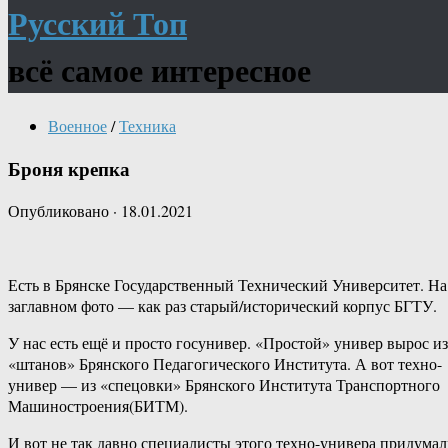
Русский Топ
всё самое интересное
Военное
/
Техника
Броня крепка
Опубликовано
·
18.01.2021
Есть в Брянске Государственный Технический Университет. На
заглавном фото — как раз старый/исторический корпус БГТУ.
У нас есть ещё и просто госунивер. «Простой» универ вырос из
«штанов» Брянского Педагогического Института. А вот техно-
универ — из «спецовки» Брянского Института Транспортного
Машиностроения(БИТМ).
И вот не так давно специалисты этого техно-универа придума