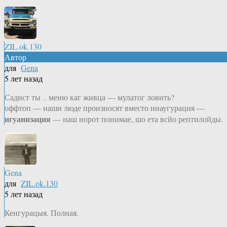
ZIL.ok.130
Автор
для
Gena
5 лет назад
Садист ты .. меню каг живца — мулатог ловить?
оффтоп — наши люде произносят вместо инаугурация —
игуанизация
— наш норот понимае, шо ета всйо рептилойды.
Gena
для
ZIL.ok.130
5 лет назад
Кенгурацыя. Полная.