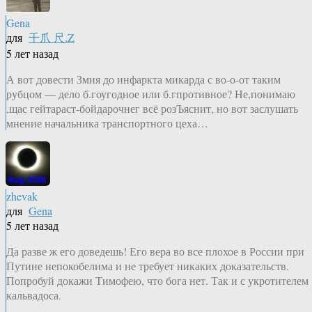
Gena
для
千爪 尺.Z
5 лет назад
А вот довести Змия до инфаркта микарда с во-о-от таким
рубцом — дело б.гоугодное или б.гпротивное? Не,понимаю
,щас гейтараст-бойдарочнег всё розЪяснит, но вот заслушать
мнение начальника транспортного цеха…
zhevak
для
Gena
5 лет назад
Да разве ж его доведешь! Его вера во все плохое в России при
Путине непокобелима и не требует никаких доказательств.
Попробуй докажи Тимофею, что бога нет. Так и с укротителем
кальвадоса.