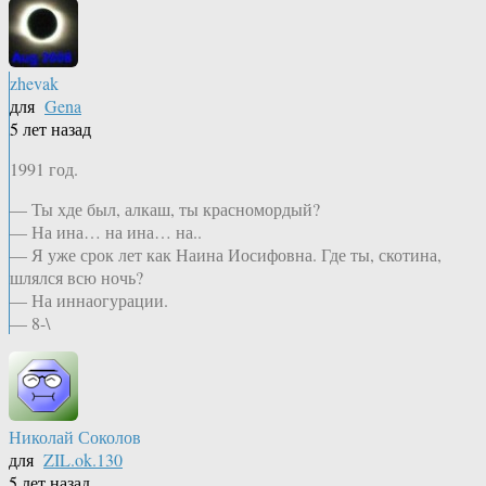
zhevak
для
Gena
5 лет назад
1991 год.
— Ты хде был, алкаш, ты красномордый?
— На ина… на ина… на..
— Я уже срок лет как Наина Иосифовна. Где ты, скотина,
шлялся всю ночь?
— На иннаогурации.
— 8-\
Николай Соколов
для
ZIL.ok.130
5 лет назад