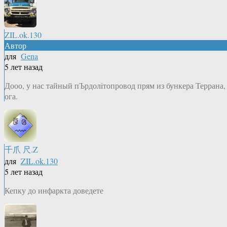
ZIL.ok.130
Автор
для
Gena
5 лет назад
Дооо, у нас тайный пЪрдолiтопровод прям из бункера Террана,
ога.
千爪 尺.Z
для
ZIL.ok.130
5 лет назад
Кепку до инфаркта доведете