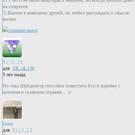
на спиртное
3) Выпив в компании друзей, он любил рассуждать о смысле
жизни
ᚤᚳᛊᚷ_ᛈᚱ
для
ZIL.ok.130
5 лет назад
Но тока Шрёдингер способен поместить Его в коробку с
изтопом и склянком отравия… ))
Gena
для
ᚤᚳᛊᚷ_ᛈᚱ