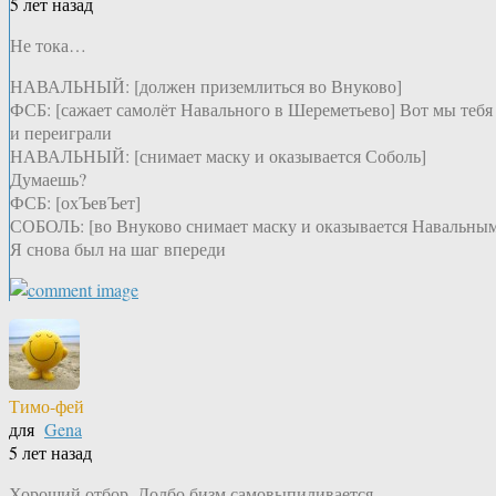
5 лет назад
Не тока…
НАВАЛЬНЫЙ: [должен приземлиться во Внуково]
ФСБ: [сажает самолёт Навального в Шереметьево] Вот мы тебя
и переиграли
НАВАЛЬНЫЙ: [снимает маску и оказывается Соболь]
Думаешь?
ФСБ: [охЪевЪет]
СОБОЛЬ: [во Внуково снимает маску и оказывается Навальны
Я снова был на шаг впереди
Тимо-фей
для
Gena
5 лет назад
Хороший отбор. Долбо.бизм самовыпиливается.