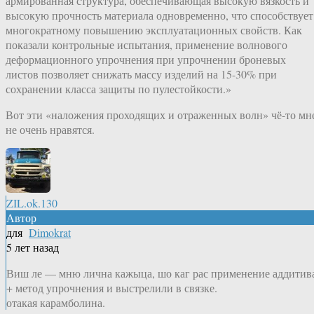
армированная структура, обеспечивающая высокую вязкость и
высокую прочность материала одновременно, что способствует
многократному повышению эксплуатационных свойств. Как
показали контрольные испытания, применение волнового
деформационного упрочнения при упрочнении броневых
листов позволяет снижать массу изделий на 15-30% при
сохранении класса защиты по пулестойкости.»
Вот эти «наложения проходящих и отраженных волн» чё-то мн
не очень нравятся.
ZIL.ok.130
Автор
для
Dimokrat
5 лет назад
Виш ле — мню лична кажыца, шо каг рас применение аддитив
+ метод упрочнения и выстрелили в связке.
отакая карамболина.