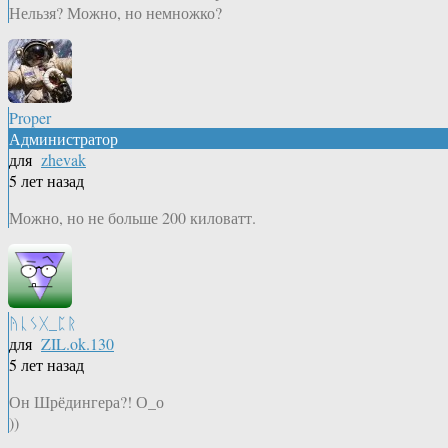
Нельзя? Можно, но немножко?
Proper
Администратор
для
zhevak
5 лет назад
Можно, но не больше 200 киловатт.
ᚤᚳᛊᚷ_ᛈᚱ
для
ZIL.ok.130
5 лет назад
Он Шрёдингера?! О_о
))