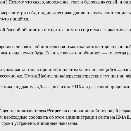
н? Потому что сахар, мороженка, тост и булочка вкусней, и они
 мере внутри себя, стадии «несправедливо платят», «нет социа
о-то придётся.
вой боевой обвинятор и ходить с ним по соцсетям с саркастичес
дорового человека обвинительная тематика занимает довольно не
ржать над кем-нибудь. Если же кого-то и обвиняет — то всегда р
ни упакованы типа в иронию) и на этом успокаивающийся — заня
неееечно же, Путин/Набиуллина/нерусские/русские тут ни при чё
с ним, поддакнув «Даааа, всё из-за НИХ» и разрешив продолжать
Proper
бществе пользователем
на основании действующей реда
ам необходимо сообщить об этом администрации сайта на EMAI
 сроки устранено, виновные наказаны.