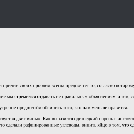
й причин своих проблем всегда предпочтёт то, согласно которому
ие мы стремимся отдавать не правильным объяснениям, а тем, с
тренне предпочтём обвинить того, кто нам меньше нравится.
тствует «сдвиг вины». Как выразился один едкий парень в англо
что сделали рафинированные углеводы, винить яйцо в том, что сде