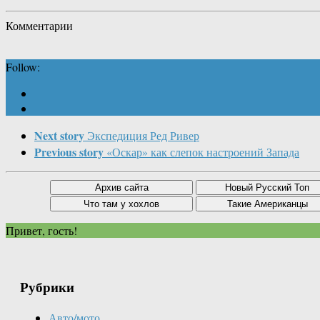
Комментарии
Follow:
Next story
Экспедиция Ред Ривер
Previous story
«Оскар» как слепок настроений Запада
Привет, гость!
Рубрики
Авто/мото