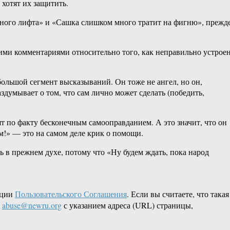
 хотят их защитить.
льного лифта» и «Сашка слишком много тратит на фигню», прежд
кими комментариями относительно того, как неправильно устрое
большой сегмент высказываний. Он тоже не ангел, но он,
аздумывает о том, что сам лично может сделать (победить,
т по факту бесконечным самооправданием. А это значит, что он
м!» — это на самом деле крик о помощи.
 в прежнем духе, потому что «Ну будем ждать, пока народ
кции
Пользовательского Соглашения
. Если вы считаете, что такая
L
abuse@newru.org
с указанием адреса (URL) страницы,