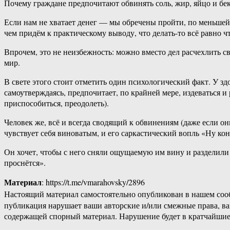
Почему граждане предпочитают обвинять соль, жир, яйцо и беко
Если нам не хватает денег — мы обречены пройти, по меньшей
чем придём к практическому выводу, что делать-то всё равно чт
Впрочем, это не неизбежность: можно вместо дел расчехлить с
мир.
В свете этого стоит отметить один психологический факт. У з
самоутверждаясь, предпочитает, по крайней мере, издеваться и 
приспособиться, преодолеть).
Человек же, всё и всегда сводящий к обвинениям (даже если о
чувствует себя виноватым, и его саркастический вопль «Ну ко
Он хочет, чтобы с него сняли ощущаемую им вину и разделили 
проснётся».
Материал
: https://t.me/vmarahovsky/2896
Настоящий материал самостоятельно опубликован в нашем соо
публикация нарушает ваши авторские и/или смежные права, в
содержащей спорный материал. Нарушение будет в кратчайшие