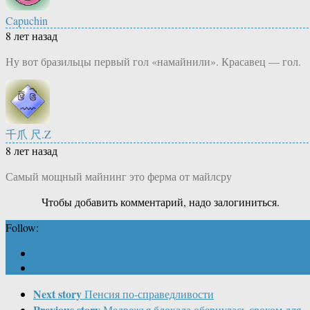
Capuchin
8 лет назад
Ну вот бразильцы первый гол «намайнили». Красавец — гол.
千爪 尺.Z
8 лет назад
Самый мощный майнинг это ферма от майлсру
Чтобы добавить комментарий, надо залогиниться.
Follow:
Next story
Пенсия по-справедливости
Previous story
Медвежья блокада обернулась сроком для