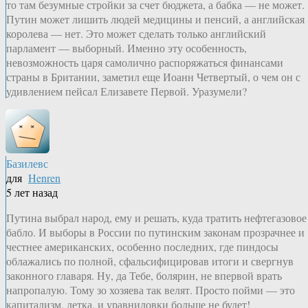
то там безумные стройки за счет бюджета, а бабка — не может.
Путин может лишить людей медицины и пенсий, а английская
королева — нет. Это может сделать только английский
парламент — выборный. Именно эту особенность,
невозможность царя самолично распоряжаться финансами
страны в Британии, заметил еще Иоанн Четвертый, о чем он с
удивлением пейсал Елизавете Первой. Уразумели?
Базилевс
для
Henren
5 лет назад
Путина выбрал народ, ему и решать, куда тратить нефтегазовое
бабло. И выборы в России по путинским законам прозрачнее и
честнее американских, особенно последних, где пиндосы
облажались по полной, сфальсифицировав итоги и свергнув
законного главаря. Ну, да Тебе, болярин, не впервой врать
напропалую. Тому зо хозяева так велят. Просто пойми — это
капитализм, детка, и уравниловки больше не будет!