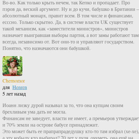
Во-во. Как только крыть нечем, так Кепко и пропадает. Про
пэров да, веский аргумент. Ну и до кучи, бабушко в Британии
абсолютный монарх, правит всем. В том числе и финансами,
есссно. Только скрытно. Да, в системе власти UK существует
такой механизм, как «заместители министров», министров
назначает выигравшая выборы партия, а вот замы работают там
всегда, независимо от. Вот они-то и управляют государством.
Понятно, что назначаются они бабушкой.
Chernomor
для
Henren
5 лет назад
Иоанн лизку дурой называл за то, что она купцам своим
брехливым ума дать не могла.
Финансам не заведует, власти не имеет, а премьеров утверждае
и 70% земли на острове бабусе принадлежит.
Это может быть ее прапрапрадедушку кто-то там избрал (хе-хе)
а эту кобылу кто выбирал? 70 лет у руля, очуметь, она ещё на