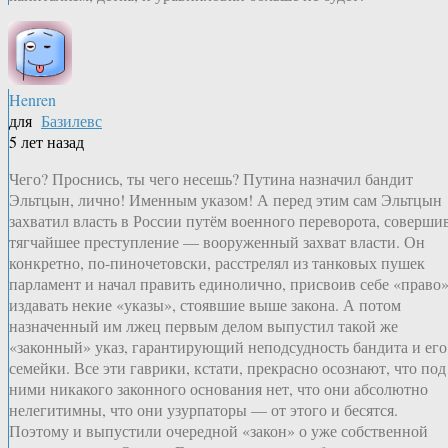
Henren
для
Базилевс
5 лет назад
Чего? Проснись, ты чего несешь? Путина назначил бандит
Эльтцын, лично! Именным указом! А перед этим сам Эльтцын
захватил власть в России путём военного переворота, соверши
тягчайшее преступление — вооруженный захват власти. Он
конкретно, по-пиночетовски, расстрелял из танковых пушек
парламент и начал править единолично, присвоив себе «право
издавать некие «указы», стоявшие выше закона. А потом
назначенный им лжец первым делом выпустил такой же
«законный» указ, гарантирующий неподсудность бандита и его
семейки. Все эти гаврики, кстати, прекрасно осознают, что под
ними никакого законного основания нет, что они абсолютно
нелегитимны, что они узурпаторы — от этого и бесятся.
Поэтому и выпустили очередной «закон» о уже собственной