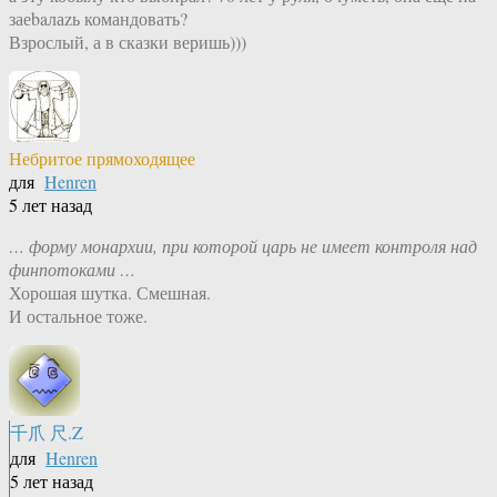
заеbaлаzь командовать?
Взрослый, а в сказки веришь)))
Небритое прямоходящее
для
Henren
5 лет назад
… форму монархии, при которой царь не имеет контроля над
финпотоками …
Хорошая шутка. Смешная.
И остальное тоже.
千爪 尺.Z
для
Henren
5 лет назад