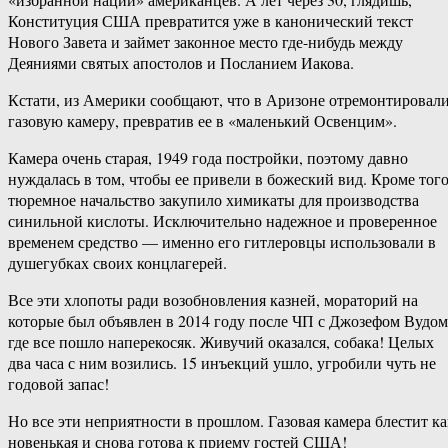
Конституция США превратится уже в канонический текст
Нового Завета и займет законное место где-нибудь между
Деяниями святых апостолов и Посланием Иакова.
Кстати, из Америки сообщают, что в Аризоне отремонтировал
газовую камеру, превратив ее в «маленький Освенцим».
Камера очень старая, 1949 года постройки, поэтому давно
нуждалась в том, чтобы ее привели в божеский вид. Кроме того
тюремное начальство закупило химикаты для производства
синильной кислоты. Исключительно надежное и проверенное
временем средство — именно его гитлеровцы использовали в
душегубках своих концлагерей.
Все эти хлопоты ради возобновления казней, мораторий на
которые был объявлен в 2014 году после ЧП с Джозефом Вудом
где все пошло наперекосяк. Живучий оказался, собака! Целых
два часа с ним возились. 15 инъекций ушло, угробили чуть не
годовой запас!
Но все эти неприятности в прошлом. Газовая камера блестит ка
новенькая и снова готова к приему гостей США!