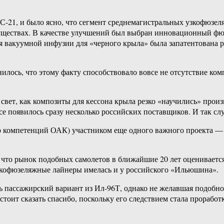
 МС-21, и было ясно, что сегмент среднемагистральных узкофюзе
имуществах. В качестве улучшений был выбран инновационный ф
 вакуумной инфузии для «черного крыла» была запатентована р
илось, что этому факту способствовало вовсе не отсутствие ко
вет, как композиты для кессона крыла резко «научились» произ
се появилось сразу несколько российских поставщиков. И так с
тр компетенций ОАК) участником еще одного важного проекта 
то рынок подобных самолетов в ближайшие 20 лет оценивается в 
рокофюзеляжные лайнеры имелась и у российского «Ильюшина».
ть пассажирский вариант из Ил-96Т, однако не желавшая подоб
стоит сказать спасибо, поскольку его следствием стала прорабо