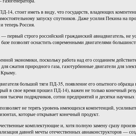
 газогенератора.
я ПД-14, стоит иметь в виду, что государств, владеющих компет
самостоятельному запуску спутников. Даже усилия Пекина на пр
и теперь Россия.
4 — первый строго российский гражданский авиадвигатель, не
й базе позволят оснастить современными двигателями большинс
нной экономики, поскольку работа над его созданием действите
 для сжатия природного газа, газотурбинные двигатели для элект
в Крыму.
игателя большой тяги ПД-35, появление его опытного образца н
рый в свое время прошел ПД-14), важен не только конечный резул
ения тысячи подрядчиков, сотни предприятий и десятки научных
позволяет не терять уровень имеющихся компетенций, усиливать
ризонтах, которые открывает конечный продукт.
чественные комплектующие и, хотя полную замену сразу произвес
реализация давней мечты отечественных авиаконструкторов — с