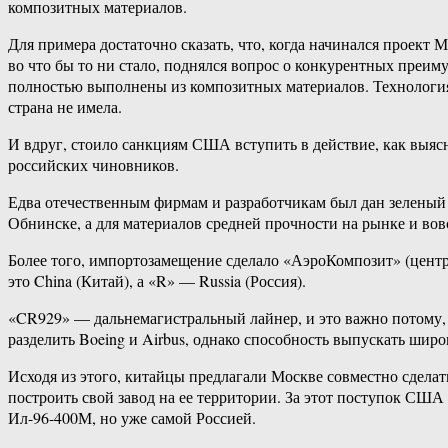
композитных материалов.
Для примера достаточно сказать, что, когда начинался проект
во что бы то ни стало, поднялся вопрос о конкурентных пре
полностью выполнены из композитных материалов. Технология
страна не имела.
И вдруг, стоило санкциям США вступить в действие, как выясн
российских чиновников.
Едва отечественным фирмам и разработчикам был дан зеленый с
Обнинске, а для материалов средней прочности на рынке и вов
Более того, импортозамещение сделало «АэроКомпозит» (цен
это China (Китай), а «R» — Russia (Россия).
«CR929» — дальнемагистральный лайнер, и это важно потому, ч
разделить Boeing и Airbus, однако способность выпускать ши
Исходя из этого, китайцы предлагали Москве совместно сдела
построить свой завод на ее территории. За этот поступок США 
Ил-96-400М, но уже самой Россией.