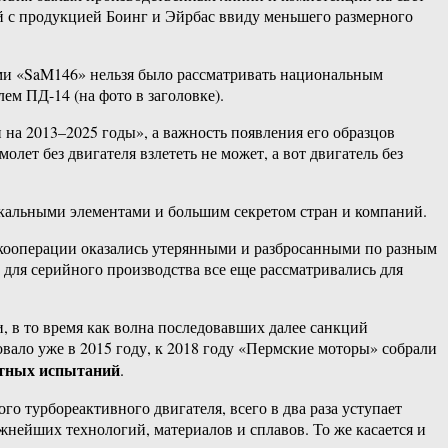
й с продукцией Боинг и Эйрбас ввиду меньшего размерного
ими «SaM146» нельзя было рассматривать национальным
м ПД-14 (на фото в заголовке).
на 2013–2025 годы», а важность появления его образцов
лет без двигателя взлететь не может, а вот двигатель без
никальными элементами и большим секретом стран и компаний.
 кооперации оказались утерянными и разбросанными по разным
е для серийного производства все еще рассматривались для
, в то время как волна последовавших далее санкций
овало уже в 2015 году, к 2018 году «Пермские моторы» собрали
етных испытаний
.
о турбореактивного двигателя, всего в два раза уступает
жнейших технологий, материалов и сплавов. То же касается и