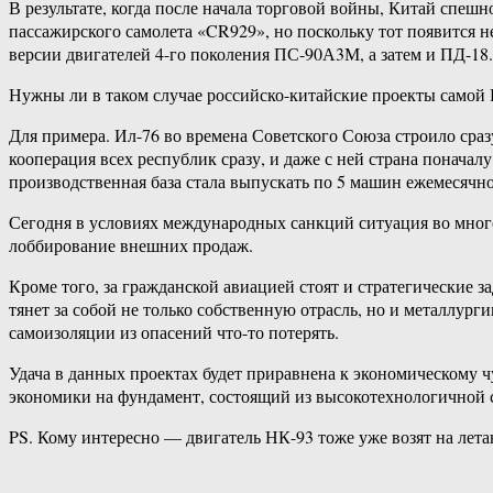
В результате, когда после начала торговой войны, Китай спешн
пассажирского самолета «CR929», но поскольку тот появится н
версии двигателей 4-го поколения ПС-90А3М, а затем и ПД-18.
Нужны ли в таком случае российско-китайские проекты самой 
Для примера. Ил-76 во времена Советского Союза строило сра
кооперация всех республик сразу, и даже с ней страна поначал
производственная база стала выпускать по 5 машин ежемесячно
Сегодня в условиях международных санкций ситуация во мног
лоббирование внешних продаж.
Кроме того, за гражданской авиацией стоят и стратегические з
тянет за собой не только собственную отрасль, но и металлург
самоизоляции из опасений что-то потерять.
Удача в данных проектах будет приравнена к экономическому ч
экономики на фундамент, состоящий из высокотехнологичной 
PS. Кому интересно — двигатель НК-93 тоже уже возят на лет