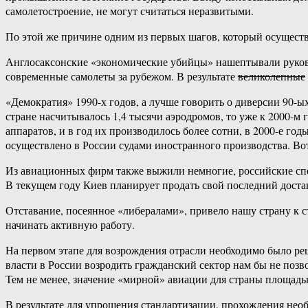
самолетостроение, не могут считаться неразвитыми.
По этой же причине одним из первых шагов, который осуществ
Англосаксонские «экономические убийцы» нашептывали руковод
современные самолеты за рубежом. В результате
великолепные
«Демократия» 1990-х годов, а лучше говорить о диверсии 90-ы
стране насчитывалось 1,4 тысячи аэродромов, то уже к 2000-м
аппаратов, и в год их производилось более сотни, в 2000-е го
осуществлено в России судами иностранного производства. Во
Из авиационных фирм также выжили немногие, российские спец
В текущем году Киев планирует продать свой последний дост
Отставание, посеянное «либералами», привело нашу страну к 
начинать активную работу.
На первом этапе для возрождения отрасли необходимо было ре
власти в России возродить гражданский сектор нам бы не позв
Тем не менее, значение «мирной» авиации для страны площадь
В результате для упрощения стандартизации, прохождения не