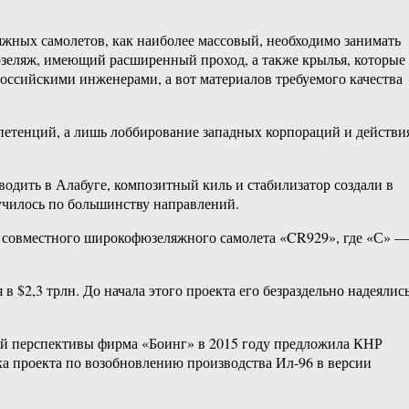
ляжных самолетов, как наиболее массовый, необходимо занимать
юзеляж, имеющий расширенный проход, а также крылья, которые
оссийскими инженерами, а вот материалов требуемого качества
мпетенций, а лишь лоббирование западных корпораций и действи
водить в Алабуге, композитный киль и стабилизатор создали в
лучилось по большинству направлений.
— совместного широкофюзеляжного самолета «CR929», где «С» —
$2,3 трлн. До начала этого проекта его безраздельно надеялис
ной перспективы фирма «Боинг» в 2015 году предложила КНР
тка проекта по возобновлению производства Ил-96 в версии