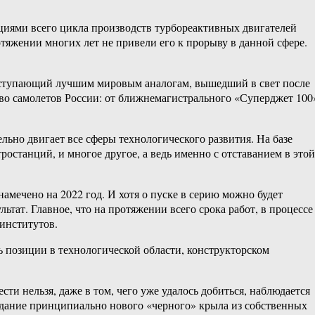
енциями всего цикла производств турбореактивных двигателей
отяжении многих лет не привели его к прорыву в данной сфере.
 уступающий лучшим мировым аналогам, вышедший в свет после
тво самолетов России: от ближнемагистрального «Суперджет 100
льно двигает все сферы технологического развития. На базе
ростанций, и многое другое, а ведь именно с отставанием в этой
амечено на 2022 год. И хотя о пуске в серию можно будет
ьтат. Главное, что на протяжении всего срока работ, в процессе
 институтов.
 позиции в технологической области, конструкторском
ти нельзя, даже в том, чего уже удалось добиться, наблюдается
оздание принципиально нового «черного» крыла из собственных