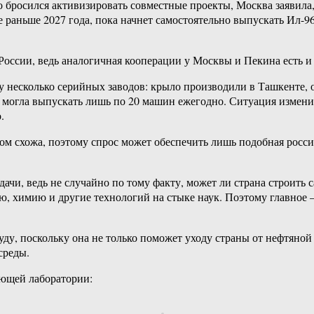
о бросился активизировать совместные проекты, Москва заявила,
е раньше 2027 года, пока начнет самостоятельно выпускать Ил-9
России, ведь аналогичная кооперации у Москвы и Пекина есть 
зу несколько серийных заводов: крыло производили в Ташкенте,
у могла выпускать лишь по 20 машин ежегодно. Ситуация изменил
.
ом схожа, поэтому спрос может обеспечить лишь подобная росс
адачи, ведь не случайно по тому факту, может ли страна строить 
ию, химию и другие технологий на стыке наук. Поэтому главное 
уду, поскольку она не только поможет уходу страны от нефтяной
среды.
ающей лаборатории: