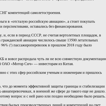
 СНГ компетенций самолетостроения.
ьги в «отсталую российскую авиацию», а стоит покупать
и перспективами, оставались без финансирования.
у, и, если в период СССР, не считая вертолетных площадок, в
тва гражданской авиации числилось свыше 13500 летательных
е 96% (!) пассажироперевозок в прошлом 2018 году было
КБ и вовсе распродала чуть ли не всю совместную документаци
ий ОАО «Мотор Сич» — инвесторам из Китая.
ровно с этих сфер российским ученым и инженерам и пришлось
о, что до момента эффективной защиты границы и стабилизации
авиаперевозчиках, в военной же сфере до такого еще не дошло.
этому вопрос и с ней рано или поздно необходимо было решать.
ствия былых производственных линий и компетенций на свет