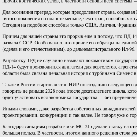
прочих критических узлов, в частности основы всей системы —
Для осознания преград, которые преодолевает страна, создава
пятого поколения на планете меньше, чем стран, способных к 
Сегодня на подобное способны только США, Англия, Франция 
Причем для нашей страны это прорыв еще и потому, что ПД-1
развала СССР. Особо важно, что прочие его образцы на едино
(сделав и его отечественным), до дальнемагистрального Ил-96.
Разработку ТРД не случайно называют локомотивом государстве
ПД-14 будут производиться двигатели для вертолетов, агрегаты
области была связана печальная история с турбинами Сименс 
Также в России стартовал этап НИР по созданию следующего дв
говорить не раньше 2028 года (после десятилетнего цикла, кото
будет участвовать вся экономика государства — без преувелич
Иными словами, даже разработка собственных авиадвигателей 
проектировании, конкуренции и так далее. Не говоря уже о го
Благодаря санкциям разработчики МС-21 сделали ставку на оте
большая польза. В частности, итогом данного решения стала 