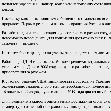
появился Superjet 100. Лайнер, более чем наполовину состоя
класса.
Поскольку ключевым понятием собственного самолета во все 
прорывом. Первым реальным шагом возвращения России в лигу 
Разработка двигателя и сегодня осуществляется в рамках гос
невозможно переоценить. Для понимания достаточно сказать, что
самолета — вполне».
И это тем более правда, если учесть, что в современном дви
Работа над ПД-14 и целым семейством среднемагистральных с
уголкам мира. Даже в 2008 году, когда его разработка на заво
приобретения за рубежом.
К счастью, решение США инициировать процессы на Украине в 
окончательно закрыла спор о том, целесообразно ли полное им
в апреле 2019 года два из них 
16 опытных образцов, а уже
Для понимания важности описываемых достижений стоит сказать,
температуре солнечной поверхности. Лишь для производства эт