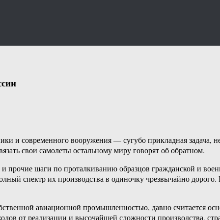
ссии
ники и современного вооружения — сугубо прикладная задача, не
зать свои самолеты остальному миру говорят об обратном.
и прочие шаги по проталкиванию образцов гражданской и воен
олный спектр их производства в одиночку чрезвычайно дорого. 
собственной авиационной промышленностью, давно считается ос
одов от реализации и высочайшей сложности производства, стр