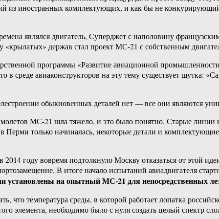
вший из иностранных комплектующих, и как бы не конкурирующи
времена являлся двигатель, Суперджет с наполовину французск
«крылатых» держав стал проект МС-21 с собственным двигателе
ударственной программы «Развитие авиационной промышленности 
 в среде авиаконструкторов на эту тему существует шутка: «Само
гателестроении обыкновенных деталей нет — все они являются у
амолетов МС-21 шла тяжело, и это было понятно. Старые линии
де в Перми только начиналась, некоторые детали и комплектующи
2014 году вовремя подтолкнуло Москву отказаться от этой идеи
портозамещение. В итоге начало испытаний авиадвигателя старт
были установлены на опытный МС-21 для непосредственных л
 что температура среды, в которой работает лопатка российског
ого элемента, необходимо было с нуля создать целый спектр сло