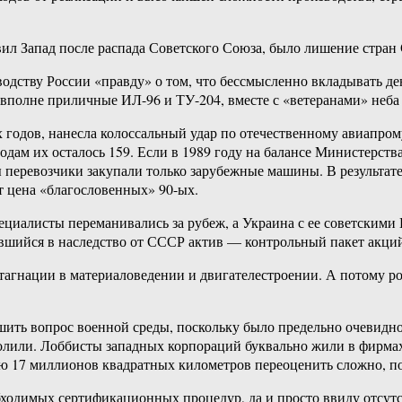
ил Запад после распада Советского Союза, было лишение стран
ству России «правду» о том, что бессмысленно вкладывать ден
вполне приличные ИЛ-96 и ТУ-204, вместе с «ветеранами» неба 
х годов, нанесла колоссальный удар по отечественному авиапром
 годам их осталось 159. Если в 1989 году на балансе Министерс
ды перевозчики закупали только зарубежные машины. В результат
т цена «благословенных» 90-ых.
иалисты переманивались за рубеж, а Украина с ее советскими 
авшийся в наследство от СССР актив — контрольный пакет акц
стагнации в материаловедении и двигателестроении. А потому 
шить вопрос военной среды, поскольку было предельно очевидн
олили. Лоббисты западных корпораций буквально жили в фирмах-
ю 17 миллионов квадратных километров переоценить сложно, по
обходимых сертификационных процедур, да и просто ввиду отсут