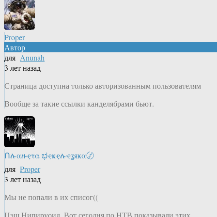
Proper
Автор
для
Anunah
3 лет назад
Страница доступна только авторизованным пользователям
Вообще за такие ссылки канделябрами бьют.
Ոሉαዙҿτα ಭҿҝҿሉҿʓяҝα〄
для
Proper
3 лет назад
Мы не попали в их списог((
Цэш Нипируоид. Вот сегодня по НТВ показывали этих,