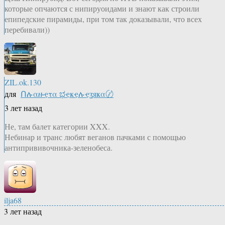
которые опчаются с нипируоидами и знают как строили
епипедские пирамиды, при том так доказывали, что всех
перебивали))
ZIL.ok.130
для
Ոሉαዙҿτα ಭҿҝҿሉҿʓяҝα〄
3 лет назад
Не, там балет категории XXX.
Небинар и транс любят веганов пачками с помощью
антипрививочника-зеленобеса.
ilja68
3 лет назад