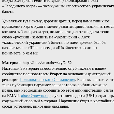
Бохум (Северный Рейн-Вестфалия) анонсирован показ
украинског
«Лебединого озера» — жемчужины классического
балета.
Удивляться тут нечему, дорогие друзья, перед нами типичное
проявление карго-культа: менее развитая цивилизация пытаетс
косплеить более развитую, полагая, что для этого достаточно
слово «русский» заменить на «украинский». Хотя
«классический украинский балет», по идее, должен был бы
называться не «Шванензее», а «Швайнензее», если вы
понимаете, о чём мы.
Материал
: https://t.me/vmarahovsky/2452
Настоящий материал самостоятельно опубликован в нашем
Proper
сообществе пользователем
на основании действующей
редакции
Пользовательского Соглашения
. Если вы считаете, чт
такая публикация нарушает ваши авторские и/или смежные
права, вам необходимо сообщить об этом администрации сайта
на EMAIL
abuse@newru.org
с указанием адреса (URL) страницы
содержащей спорный материал. Нарушение будет в кратчайши
сроки устранено, виновные наказаны.