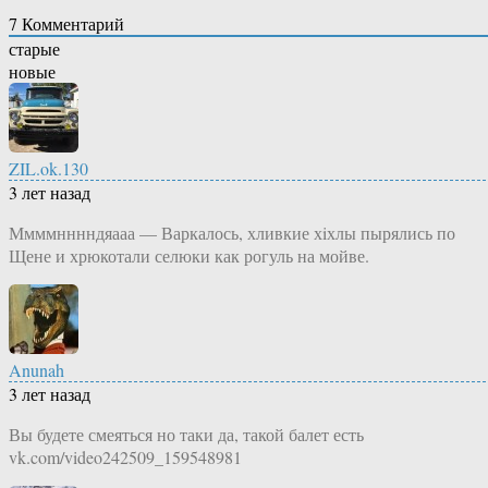
7
Комментарий
старые
новые
ZIL.ok.130
3 лет назад
Ммммнннндяааа — Варкалось, хливкие хiхлы пырялись по
Щене и хрюкотали селюки как рогуль на мойве.
Anunah
3 лет назад
Вы будете смеяться но таки да, такой балет есть
vk.com/video242509_159548981