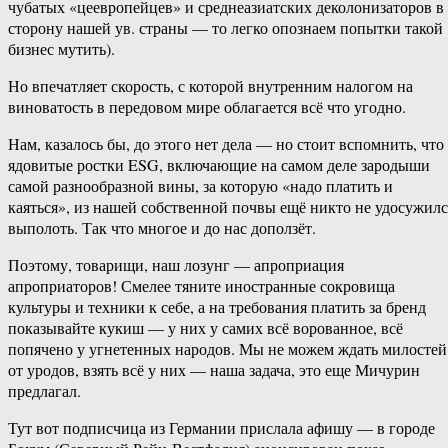
чубатых «цеевропейцев» и среднеазиатских деколонизаторов в
сторону нашей ув. страны — то легко опознаем попытки такой
бизнес мутить).
Но впечатляет скорость, с которой внутренним налогом на
виноватость в передовом мире облагается всё что угодно.
Нам, казалось бы, до этого нет дела — но стоит вспомнить, что
ядовитые ростки ESG, включающие на самом деле зародыши
самой разнообразной вины, за которую «надо платить и
каяться», из нашей собственной почвы ещё никто не удосужилс
выполоть. Так что многое и до нас доползёт.
Поэтому, товарищи, наш лозунг — апроприация
апроприаторов! Смелее тяните иностранные сокровища
культуры и техники к себе, а на требования платить за бренд
показывайте кукиш — у них у самих всё ворованное, всё
попячено у угнетенных народов. Мы не можем ждать милостей
от уродов, взять всё у них — наша задача, это еще Мичурин
предлагал.
Тут вот подписчица из Германии прислала афишу — в городе