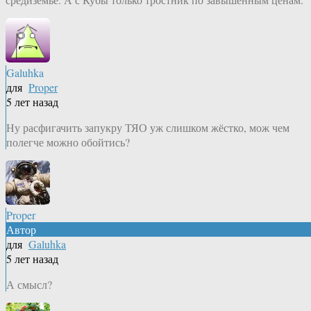
Galuhka
для
Proper
5 лет назад
Ну расфигачить запукру ТЯО уж слишком жёстко, мож чем
полегче можно обойтись?
Proper
Автор
для
Galuhka
5 лет назад
А смысл?