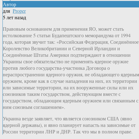
Автор
для
Proper
5 лет назад
Правовым основанием для применения ЯО, может стать
истолкование 5 статьи Будапештского меморандума от 1994
года, которая звучит так: «Российская Федерация, Соединённое
Королевство Великобритании и Северной Ирландии и
Соединённые Штаты Америки подтверждают в отношении
Украины свое обязательство не применять ядерное оружие
против любого государства-участника Договора о
нераспространении ядерного оружия, не обладающего ядерны
оружием, кроме как в случае нападения на них, их территории
или зависимые территории, на их вооруженные силы или их
союзников таким государством, действующим вместе с
государством, обладающим ядерным оружием или связанным с
ним союзным соглашением».
Украина везде заявляет, что является союзником США (явно
ядерной державы), и явно планирует напасть на зависимые от
России территории ЛНР и ДНР. Так что мы в полном праве.