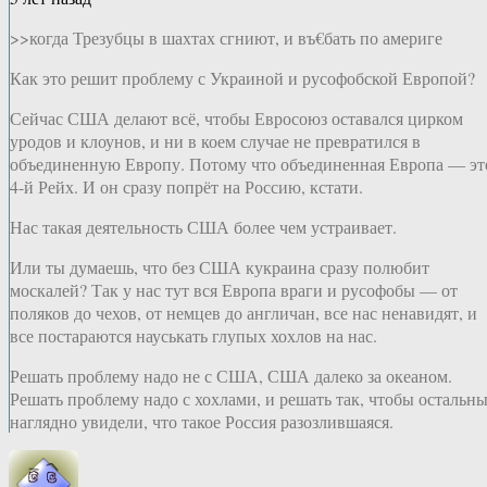
>>когда Трезубцы в шахтах сгниют, и въ€бать по америге
Как это решит проблему с Украиной и русофобской Европой?
Сейчас США делают всё, чтобы Евросоюз оставался цирком
уродов и клоунов, и ни в коем случае не превратился в
объединенную Европу. Потому что объединенная Европа — эт
4-й Рейх. И он сразу попрёт на Россию, кстати.
Нас такая деятельность США более чем устраивает.
Или ты думаешь, что без США кукраина сразу полюбит
москалей? Так у нас тут вся Европа враги и русофобы — от
поляков до чехов, от немцев до англичан, все нас ненавидят, и
все постараются науськать глупых хохлов на нас.
Решать проблему надо не с США, США далеко за океаном.
Решать проблему надо с хохлами, и решать так, чтобы остальн
наглядно увидели, что такое Россия разозлившаяся.