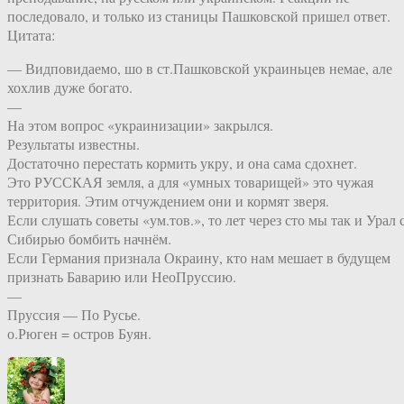
последовало, и только из станицы Пашковской пришел ответ.
Цитата:
— Видповидаемо, шо в ст.Пашковской украиньцев немае, але
хохлив дуже богато.
—
На этом вопрос «украинизации» закрылся.
Результаты известны.
Достаточно перестать кормить укру, и она сама сдохнет.
Это РУССКАЯ земля, а для «умных товарищей» это чужая
территория. Этим отчуждением они и кормят зверя.
Если слушать советы «ум.тов.», то лет через сто мы так и Урал 
Сибирью бомбить начнём.
Если Германия признала Окраину, кто нам мешает в будущем
признать Баварию или НеоПруссию.
—
Пруссия — По Русье.
о.Рюген = остров Буян.