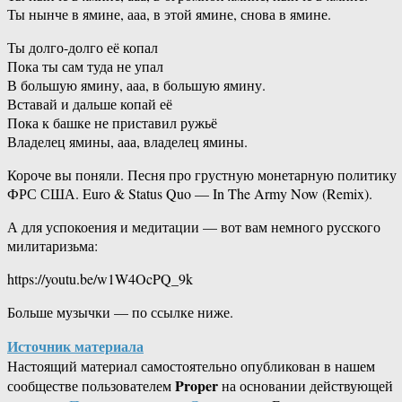
Ты нынче в ямине, ааа, в этой ямине, снова в ямине.
Ты долго-долго её копал
Пока ты сам туда не упал
В большую ямину, ааа, в большую ямину.
Вставай и дальше копай её
Пока к башке не приставил ружьё
Владелец ямины, ааа, владелец ямины.
Короче вы поняли. Песня про грустную монетарную политику
ФРС США. Euro & Status Quo — In The Army Now (Remix).
А для успокоения и медитации — вот вам немного русского
милитаризьма:
https://youtu.be/w1W4OcPQ_9k
Больше музычки — по ссылке ниже.
Источник материала
Настоящий материал самостоятельно опубликован в нашем
Proper
сообществе пользователем
на основании действующей