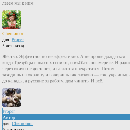
лезем мы к ним.
Chernomor
для
Proper
5 лет назад
Жёстко. Эффектно, но не эффективно. А не проще дождаться
когда Трезубцы в шахтах сгниют, и въ€бать по америге. И ради
через окиян не достанет, и гавкотня прекратится. Потом
заходишь на окраину и говоришь так ласково — тэк, украиньц
до канады, а русские за работу, дом чинить. И всё.
Proper
Автор
для
Chernomor
5 лет назад