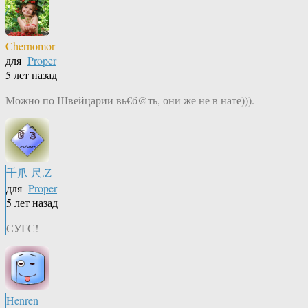
Chernomor
для
Proper
5 лет назад
Можно по Швейцарии вь€б@ть, они же не в нате))).
千爪 尺.Z
для
Proper
5 лет назад
СУГС!
Henren