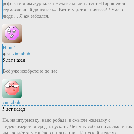
реферативном журнале замечательный патент «Поршневой
термоядерный двигатель». Вот там детонацияяяяя!!! Умеют
люди… Я аж забоялся.
Hmm4
для
vinnobuh
5 лет назад
Всё уже изобретено до нас:
vinnobuh
5 лет назад
Не, на штурмовку, надо робада, в смысле железяку с
видеокамерой вперёд запускать. Чёт мну собакена жалко, и так
им достаётся, у сапёров и погранцов. И пускай железяка