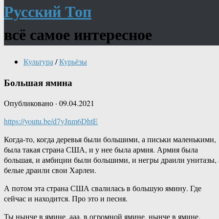
Русский Топ
всё самое интересное
Культура
/
Курьёзы
Большая ямина
Опубликовано
·
09.04.2021
https://youtu.be/d7yJnm6DhtE
Когда-то, когда деревья были большими, а письки маленькими,
была такая страна США, и у нее была армия. Армия была
большая, и амбиции были большими, и негры драили унитазы, 
белые драили свои Харлеи.
А потом эта страна США свалилась в большую ямину. Где
сейчас и находится. Про это и песня.
Ты нынче в ямине, ааа, в огромной ямине, нынче в ямине.