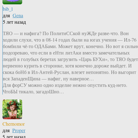
bib_l
для
Gena
5 лет назад
ТЯО — и нафига? По ПолитиССкой нуЖДе разве-что. Вон
ходили слухи, что в 08-14 годах были на югах учения — Ил-76
бомбили чё-то ОДАБами. Может врут, конечно. Но вот я сильн
подозреваю, что если в еНти литАки вместо замечательных
людей в голубых беретах загрузить «Царь БУХи», то ТЯО будет
нервенно курить в сторонке, хотя конечно дороже выйдет. И
скока боНб в Ил-Антей-Руслан, влезет непонятно. Но выгорит
вся ЗападенЩина — нафиг, ну наверное…
Для форСУ можно одно изделие нежно опустить куд-нето.
ЧтоБЫ тикало, загадоШно…
Chernomor
для
Proper
5 лет назад