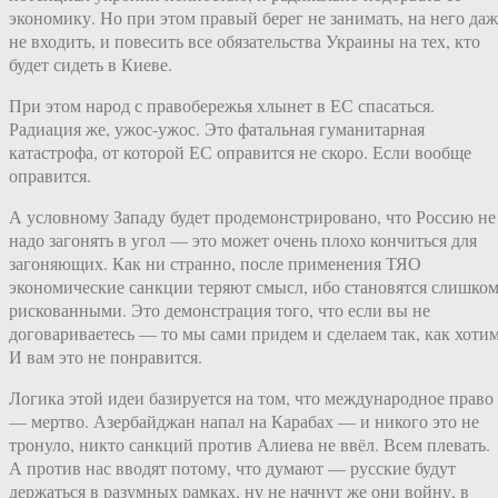
экономику. Но при этом правый берег не занимать, на него даж
не входить, и повесить все обязательства Украины на тех, кто
будет сидеть в Киеве.
При этом народ с правобережья хлынет в ЕС спасаться.
Радиация же, ужос-ужос. Это фатальная гуманитарная
катастрофа, от которой ЕС оправится не скоро. Если вообще
оправится.
А условному Западу будет продемонстрировано, что Россию не
надо загонять в угол — это может очень плохо кончиться для
загоняющих. Как ни странно, после применения ТЯО
экономические санкции теряют смысл, ибо становятся слишко
рискованными. Это демонстрация того, что если вы не
договариваетесь — то мы сами придем и сделаем так, как хотим
И вам это не понравится.
Логика этой идеи базируется на том, что международное право
— мертво. Азербайджан напал на Карабах — и никого это не
тронуло, никто санкций против Алиева не ввёл. Всем плевать.
А против нас вводят потому, что думают — русские будут
держаться в разумных рамках, ну не начнут же они войну, в