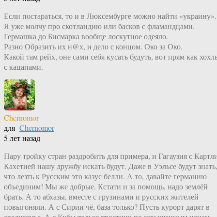
Если постараться, то и в Люксембурге можно найти «украину».
Я уже молчу про скотландию или басков с фламандцами.
Гермашка до Бисмарка вообще лоскутное одеяло.
Разно Образить их н@х, и дело с концом. Око за Око.
Какой там рейх, оне сами себя кусать будуть, вот прям как хохл
с кацапами.
Chernomor
для
Chernomor
5 лет назад
Пару тройку стран раздробить для примера, и Гагаузия с Картл
Кахетией нашу дружбу искать будут. Даже в Уэльсе будут знать
что лезть к Русским это казус белли. А то, давайте германию
объединим! Мы же добрые. Кстати и за помощь, надо землёй
брать. А то абхазы, вместе с грузинами и русских жителей
повыгоняли. А с Сирии чё, база только? Пусть курорт дарят в
средиземье. А с Кубы только тростник по завышенным ценам.