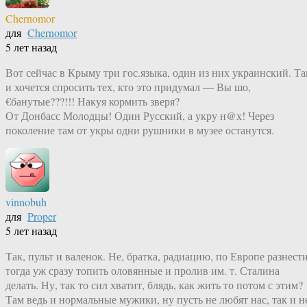
Chernomor
для
Chernomor
5 лет назад
Вот сейчас в Крыму три гос.языка, один из них украинский. Та
и хочется спросить тех, кто это придумал — Вы шо,
€банутые???!!! Накуя кормить зверя?
От Донбасс Молодцы! Один Русский, а укру н@х! Через
поколение там от укры одни рушники в музее останутся.
vinnobuh
для
Proper
5 лет назад
Так, пульт и валенок. Не, братка, радиацию, по Европе разнести
тогда уж сразу топить оловянные и пролив им. т. Сталина
делать. Ну, так то сил хватит, блядь, как жить то потом с этим?
Там ведь и нормальные мужики, ну пусть не любят нас, так и н