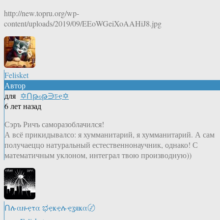
http://new.topru.org/wp-
content/uploads/2019/09/EEoWGeiXoAAHiJ8.jpg
Felisket
Автор
для
✡Ոթℴթ∋চҿ✡
6 лет назад
Сэръ Ричъ саморазоблачился!
А всё прикидывалсо: я хумманитарий, я хумманитарий. А сам
получаеццо натуральный естественнонаучник, однако! С
математичным уклоном, интеграл твою производную))
Ոሉαዙҿτα ಭҿҝҿሉҿʓяҝα〄