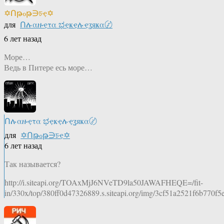
✡Ոթℴթ∋চҿ✡
для
Ոሉαዙҿτα ಭҿҝҿሉҿʓяҝα〄
6 лет назад
Море…
Ведь в Питере есь море…
Ոሉαዙҿτα ಭҿҝҿሉҿʓяҝα〄
для
✡Ոթℴթ∋চҿ✡
6 лет назад
Так называется?
http://i.siteapi.org/TOAxMjJ6NVeTD9la50JAWAFHEQE=/fit-
in/330x/top/380ff0d47326889.s.siteapi.org/img/3cf51a2521f6b770