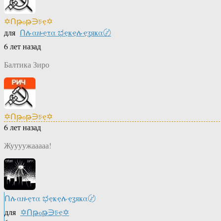
✡Ոթℴթ∋চҿ✡
для
Ոሉαዙҿτα ಭҿҝҿሉҿʓяҝα〄
6 лет назад
Балтика Зиро
✡Ոթℴթ∋চҿ✡
6 лет назад
Жуууужааааа!
Ոሉαዙҿτα ಭҿҝҿሉҿʓяҝα〄
для
✡Ոթℴթ∋চҿ✡