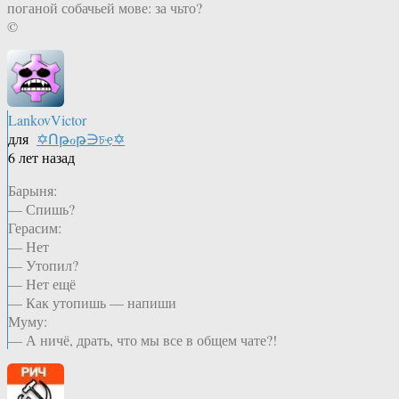
поганой собачьей мове: за чьто?
©
LankovVictor
для
✡Ոթℴթ∋চҿ✡
6 лет назад
Барыня:
— Спишь?
Герасим:
— Нет
— Утопил?
— Нет ещё
— Как утопишь — напиши
Муму:
— А ничё, драть, что мы все в общем чате?!