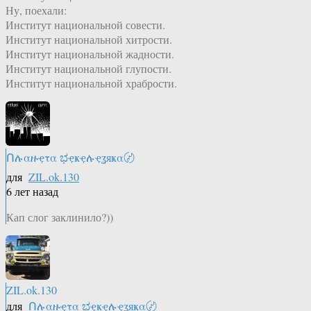
Ну, поехали:
Институт национальной совести.
Институт национальной хитрости.
Институт национальной жадности.
Институт национальной глупости.
Институт национальной храбрости.
Ոሉαዙҿτα ಭҿҝҿሉҿʓяҝα〄
для
ZIL.ok.130
6 лет назад
Кап слог заклинило?))
ZIL.ok.130
для
Ոሉαዙҿτα ಭҿҝҿሉҿʓяҝα〄