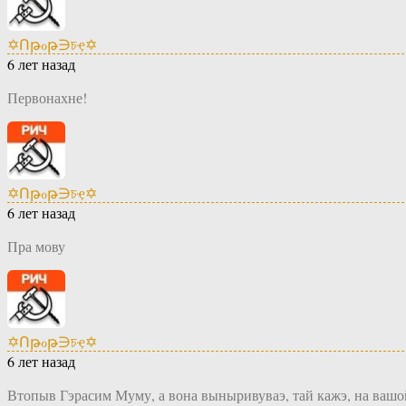
✡Ոթℴթ∋চҿ✡
6 лет назад
Первонахне!
✡Ոթℴթ∋চҿ✡
6 лет назад
Пра мову
✡Ոթℴթ∋চҿ✡
6 лет назад
Втопыв Гэрасим Муму, а вона выныривуваэ, тай кажэ, на вашо