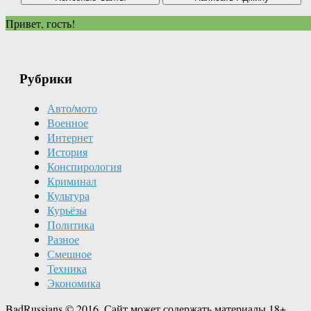
Привет, гость!
Рубрики
Авто/мото
Военное
Интернет
История
Конспирология
Криминал
Культура
Курьёзы
Политика
Разное
Смешное
Техника
Экономика
BadRussians © 2016. Сайт может содержать материалы 18+