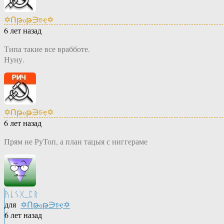
✡Ոթℴթ∋চҿ✡
6 лет назад
Типа такие все врабботе.
Нуну.
✡Ոթℴթ∋চҿ✡
6 лет назад
Прям не РуТоп, а план тацыя с ниггераме
ᚤᚳᛊᚷ_ᛈᚱ
для
✡Ոթℴթ∋চҿ✡
6 лет назад