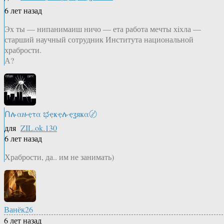
6 лет назад
Эх ты — нипанимаиш ничо — ета работа мечты хiхла —
старший научный сотрудник Института национальной
храбрости.
А?
Ոሉαዙҿτα ಭҿҝҿሉҿʓяҝα〄
для
ZIL.ok.130
6 лет назад
Храбрости, да.. им не занимать)
Ванёк26
6 лет назад