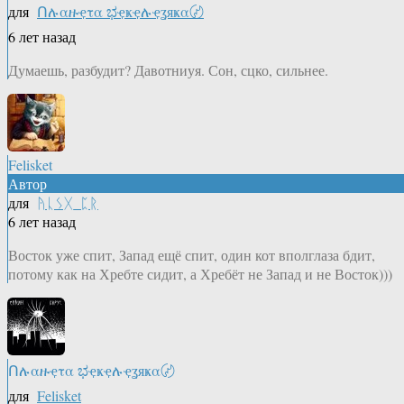
для
Ոሉαዙҿτα ಭҿҝҿሉҿʓяҝα〄
6 лет назад
Думаешь, разбудит? Давотниуя. Сон, сцко, сильнее.
Felisket
Автор
для
ᚤᚳᛊᚷ_ᛈᚱ
6 лет назад
Восток уже спит, Запад ещё спит, один кот вполглаза бдит,
потому как на Хребте сидит, а Хребёт не Запад и не Восток)))
Ոሉαዙҿτα ಭҿҝҿሉҿʓяҝα〄
для
Felisket