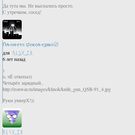
Да тута мы. Не выспались просто.
С утречком, сосед!
Ոሉαዙҿτα ಭҿҝҿሉҿʓяҝα〄
для
ᚤᚳᛊᚷ_ᛈᚱ
6 лет назад
)
о, чЁ откопал)
Четырёх зарядный..
http://zonwar.ru/images/klinok/knife_gun_QSB-91_4.jpg
Руки увверХ!))
ᚤᚳᛊᚷ_ᛈᚱ