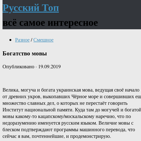
Русский Топ
всё самое интересное
Разное
/
Смешное
Богатство мовы
Опубликовано
·
19.09.2019
Велика, могуча и богата украинская мова, ведущая своё начало
от древних укров, выкопавших Чёрное море и совершивших е
множество славных дел, о которых не перестаёт говорить
Институт национальной памяти. Куда там до могучей и богато
мовы какому-то кацапскому/москальскому наречию, что по
недоразумению именуется русским языком. Величие мовы с
блеском подтверждают программы машинного перевода, что
сейчас я вам, почтеннейшие, и продемонстрирую.