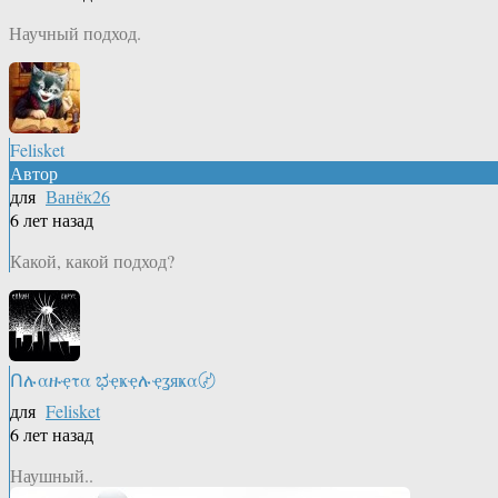
Научный подход.
Felisket
Автор
для
Ванёк26
6 лет назад
Какой, какой подход?
Ոሉαዙҿτα ಭҿҝҿሉҿʓяҝα〄
для
Felisket
6 лет назад
Наушный..