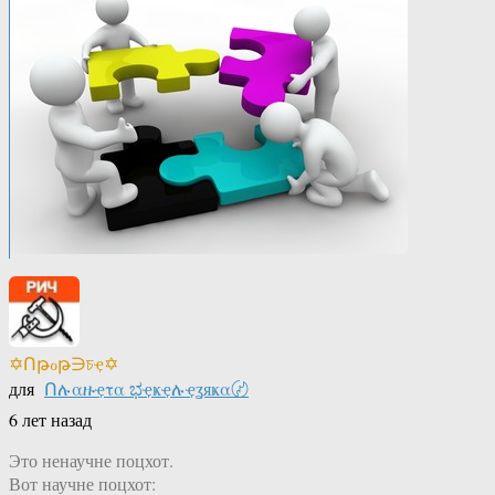
✡Ոթℴթ∋চҿ✡
для
Ոሉαዙҿτα ಭҿҝҿሉҿʓяҝα〄
6 лет назад
Это ненаучне поцхот.
Вот научне поцхот: