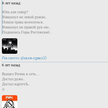
6 лет назад
Юхъ али север?
Взмахнул он левой рукою..
Пошла трава колоситься..
Взмахнул он правой рук ою..
Поднялись Горы Ростовскиё..
Ոሉαዙҿτα ಭҿҝҿሉҿʓяҝα〄
6 лет назад
Вышел Ричик в сеть…
Достал ружо..
Достал картечЪ..
))