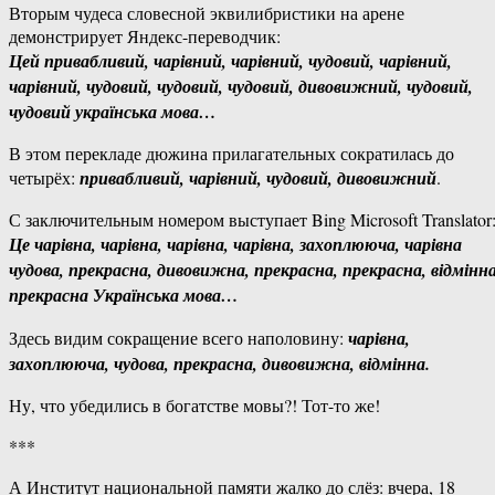
Вторым чудеса словесной эквилибристики на арене
демонстрирует Яндекс-переводчик:
Цей привабливий, чарівний, чарівний, чудовий, чарівний,
чарівний, чудовий, чудовий, чудовий, дивовижний, чудовий,
чудовий українська мова…
В этом перекладе дюжина прилагательных сократилась до
четырёх:
привабливий, чарівний, чудовий, дивовижний
.
С заключительным номером выступает Bing Microsoft Translator
Це чарівна, чарівна, чарівна, чарівна, захоплююча, чарівна
чудова, прекрасна, дивовижна, прекрасна, прекрасна, відмінна
прекрасна Українська мова…
Здесь видим сокращение всего наполовину:
чарівна,
захоплююча, чудова, прекрасна, дивовижна, відмінна.
Ну, что убедились в богатстве мовы?! Тот-то же!
***
А Институт национальной памяти жалко до слёз: вчера, 18