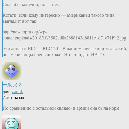
Спасибо, конечно, но — нет.
Кстати, если кому интересно — американец такого типа
выглядит вот так:
http://new.topru.org/wp-
content/uploads/2018/10/8582ed8a2888143d8811c1d71c71f9f2.jpg
Это аппарат EID — BLC-201. В данном случае португальский,
но американцы очень похожи. Это стандарт НАТО.
千爪 尺.Z
для
zontik
7 лет назад
По сравнению с остальной связью- в армии она была норм