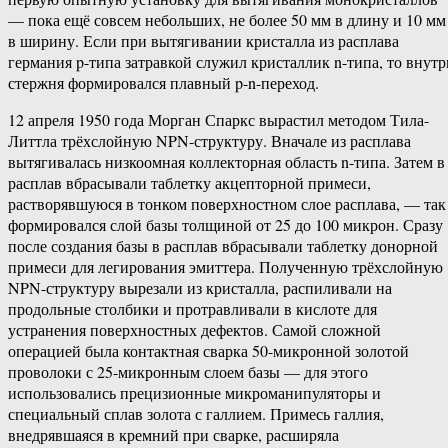
— пока ещё совсем небольших, не более 50 мм в длину и 10 мм
в ширину. Если при вытягивании кристалла из расплава
германия p-типа затравкой служил кристаллик n-типа, то внутр
стержня формировался плавный p-n-переход.
12 апреля 1950 года Морган Спаркс вырастил методом Тила-
Литтла трёхслойную NPN-структуру. Вначале из расплава
вытягивалась низкоомная коллекторная область n-типа. Затем в
расплав вбрасывали таблетку акцепторной примеси,
растворявшуюся в тонком поверхностном слое расплава, — так
формировался слой базы толщиной от 25 до 100 микрон. Сразу
после создания базы в расплав вбрасывали таблетку донорной
примеси для легирования эмиттера. Полученную трёхслойную
NPN-структуру вырезали из кристалла, распиливали на
продольные столбики и протравливали в кислоте для
устранения поверхностных дефектов. Самой сложной
операцией была контактная сварка 50-микронной золотой
проволоки с 25-микронным слоем базы — для этого
использовались прецизионные микроманипуляторы и
специальный сплав золота с галлием. Примесь галлия,
внедрявшаяся в кремний при сварке, расширяла