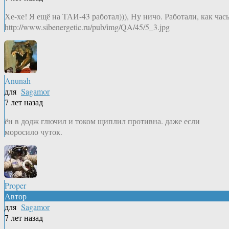
Хе-хе! Я ещё на ТАИ-43 работал))), Ну ничо. Работали, как час
http://www.sibenergetic.ru/pub/img/QA/45/5_3.jpg
Anunah
для
Sagamor
7 лет назад
ён в додж глючил и током щиплил противна. даже если
моросило чуток.
Proper
Автор
для
Sagamor
7 лет назад