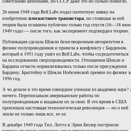
советскими шпионами, но СССР даже это не сильно помогло.
26 июня 1948 года Bell Labs подал патентную заявку на
плоскостного транзистора
изобретение
, но стоявшая за ней
теория была оглашена публично только год спустя (16—18 июн
1949 года) — после того, как эксперимент подтвердил теорию.
Публикация сделала Шокли безоговорочным авторитетом в
физике полупроводников и привела к конфликту с Бардином,
который в 1951 году ушёл из Bell Labs, чтобы сосредоточиться
на исследованиях сверхпроводимости. Отношения Шокли и
Бардина отчасти нормализовались только после присуждения
Бардину, Браттейну и Шокли Нобелевской премии по физике з
1956 год.
А чо делали в это время совеццкие учонахи из академии наук?
ничего. Переписывали американские работы по
полупроводникам и выдавали их за свои. В это время в США
произошла настоящая технологическая революция — но о ней
знали не только лишь все, хе-хе.
В декабре 1949 года Тил, Литтл и Эрни Бюлер построили
первую опытную установку для вытягивания монокристаллов