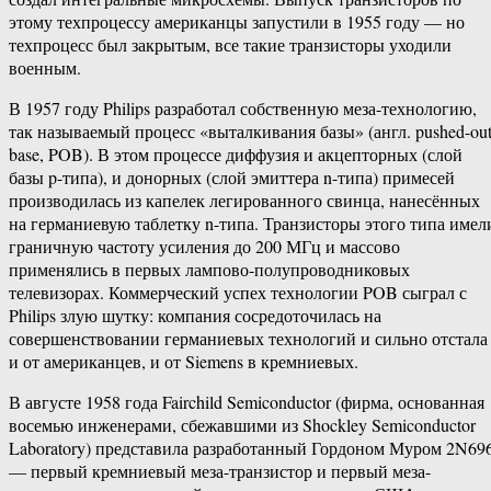
этому техпроцессу американцы запустили в 1955 году — но
техпроцесс был закрытым, все такие транзисторы уходили
военным.
В 1957 году Philips разработал собственную меза-технологию,
так называемый процесс «выталкивания базы» (англ. pushed-ou
base, POB). В этом процессе диффузия и акцепторных (слой
базы p-типа), и донорных (слой эмиттера n-типа) примесей
производилась из капелек легированного свинца, нанесённых
на германиевую таблетку n-типа. Транзисторы этого типа имел
граничную частоту усиления до 200 МГц и массово
применялись в первых лампово-полупроводниковых
телевизорах. Коммерческий успех технологии POB сыграл с
Philips злую шутку: компания сосредоточилась на
совершенствовании германиевых технологий и сильно отстала
и от американцев, и от Siemens в кремниевых.
В августе 1958 года Fairchild Semiconductor (фирма, основанная
восемью инженерами, сбежавшими из Shockley Semiconductor
Laboratory) представила разработанный Гордоном Муром 2N69
— первый кремниевый меза-транзистор и первый меза-