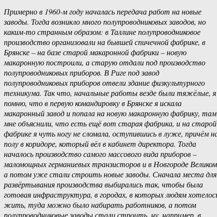
Примерно в 1960-м году началась передача работ на новые
заводы. Тогда возникло много полупроводниковых заводов, но
каким-то странным образом: в Таллине полупроводниковое
производство организовали на бывшей спичечной фабрике, в
Брянске – на базе старой макаронной фабрики – новую
макаронную построили, а старую отдали под производство
полупроводниковых приборов. В Риге под завод
полупроводниковых приборов отвели здание физкультурного
техникума. Так что, начальные работы везде были тяжёлые, я
помню, что в первую командировку в Брянске я искала
макаронный завод и попала на новую макаронную фабрику, там
мне объяснили, что есть ещё вот старая фабрика, и на старой
фабрике я чуть ногу не сломала, оступившись в луже, причём н
полу в коридоре, который вёл в кабинет директора. Тогда
началось производство самого массового вида приборов –
маломощных германиевых транзисторов и в Новгороде Великом
а потом уже стали строить новые заводы. Сначала места для
развёртывания производства выбирались так, чтобы была
готовая инфраструктура, в городах, в которых людям хотелос
жить, туда можно было набирать работников, а потом
полупроводниковые заводы стали строить, ну, например, в