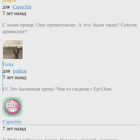
для
Capuchin
7 лет назад
С ними проще. Они примитивнее. А что, были такие? Совсем
армянские?
Gena
для
psnkoe
7 лет назад
О! Это былинная хрень! Чем-то сходная с ЕрАЗом.
Capuchin
7 лет назад
В РАН и сейчас не лучше. Условно «плохой» научник