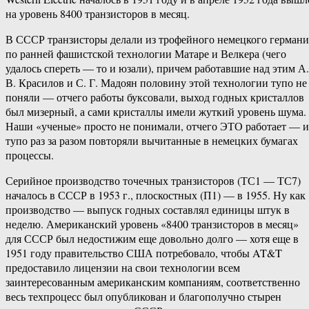
на уровень 8400 транзисторов в месяц.
В СССР транзисторы делали из трофейного немецкого германи
по ранней фашистской технологии Матаре и Велкера (чего
удалось спереть — то и юзали), причем работавшие над этим А.
В. Красилов и С. Г. Мадоян половину этой технологии тупо не
поняли — отчего работы буксовали, выход годных кристаллов
был мизерный, а сами кристаллы имели жуткий уровень шума.
Наши «ученые» просто не понимали, отчего ЭТО работает — и
тупо раз за разом повторяли вычитанные в немецких бумагах
процессы.
Серийное производство точечных транзисторов (ТС1 — ТС7)
началось в СССР в 1953 г., плоскостных (П1) — в 1955. Ну как
производство — выпуск годных составлял единицы штук в
неделю. Американский уровень «8400 транзисторов в месяц»
для СССР был недостижим еще довольно долго — хотя еще в
1951 году правительство США потребовало, чтобы AT&T
предоставило лицензии на свои технологии всем
заинтересованным американским компаниям, соответственно
весь техпроцесс был опубликован и благополучно стырен