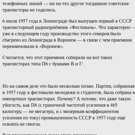
телефонных линий — ни на что другое тогдашние советские
транзисторы не годились.
6 июля 1957 года в Ленинграде был выпущен первый в СССР
транзисторный радиоприёмник «Фестиваль». Что характерно 
уже в следующем году производство этого гемороя было
сбагрено из Ленинграда в Воронеж — в связи с чем приемник
переименовали в «Воронеж».
Считается, что этот приемник собирали на вот таких
транзисторах типа П6 с буквами В и Г:
Но на самом деле это было несколько позже. Партия, собранная
в 1957 году к фестивалю молодежи и студентов, была собрана 
импортных транзисторах. Почему? А потому, что даже такую
убогость, как П6 (с граничной частотой усиления в 465
килогерц — не мегагерц, и с мизерным коэффициентом
усиления по току) промышленность СССР в 1957 году еще
освоить не смогла.
Вот принципиальная схема этого приемника: