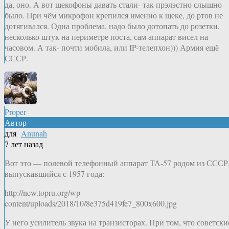
да, оно. А вот щекофоны давать стали- так прэлэстно слышно
было. При чём микрофон крепился именно к щеке, до ртов не
дотягивался. Одна проблема, надо было дотопать до розетки,
несколько штук на периметре поста, сам аппарат висел на
часовом. А так- почти мобила, или IP-телепхон))) Армия ещё
СССР.
Proper
Автор
для
Anunah
7 лет назад
Вот это — полевой телефонный аппарат ТА-57 родом из СССР
выпускавшийся с 1957 года:
http://new.topru.org/wp-
content/uploads/2018/10/8e375d419fe7_800x600.jpg
У него усилитель звука на транзисторах. При том, что советски