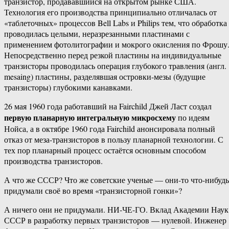
транзистор, продававшийся на открытом рынке США.
Технология его производства принципиально отличалась от
«таблеточных» процессов Bell Labs и Philips тем, что обработка
проводилась целыми, неразрезанными пластинами с
применением фотолитографии и мокрого окисления по Фрошу
Непосредственно перед резкой пластины на индивидуальные
транзисторы проводилась операция глубокого травления (англ.
mesaing) пластины, разделявшая островки-мезы (будущие
транзисторы) глубокими канавками.
26 мая 1960 года работавший на Fairchild Джей Ласт создал
первую планарную интегральную микросхему
по идеям
Нойса, а в октябре 1960 года Fairchild анонсировала полный
отказ от меза-транзисторов в пользу планарной технологии. С
тех пор планарный процесс остаётся основным способом
производства транзисторов.
А что же СССР? Что же советские ученые — они-то что-нибудь
придумали своё во время «транзисторной гонки»?
А ничего они не придумали. НИ-ЧЕ-ГО. Вклад Академии Наук
СССР в разработку первых транзисторов — нулевой. Инженер