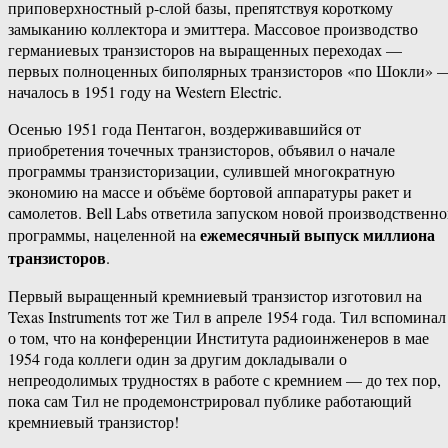
приповерхностный p-слой базы, препятствуя короткому
замыканию коллектора и эмиттера. Массовое производство
германиевых транзисторов на выращенных переходах —
первых полноценных биполярных транзисторов «по Шокли» 
началось в 1951 году на Western Electric.
Осенью 1951 года Пентагон, воздерживавшийся от
приобретения точечных транзисторов, объявил о начале
программы транзисторизации, сулившей многократную
экономию на массе и объёме бортовой аппаратуры ракет и
самолетов. Bell Labs ответила запуском новой производственн
ежемесячный выпуск миллиона
программы, нацеленной на
транзисторов
.
Первый выращенный кремниевый транзистор изготовил на
Texas Instruments тот же Тил в апреле 1954 года. Тил вспоминал
о том, что на конференции Института радиоинженеров в мае
1954 года коллеги один за другим докладывали о
непреодолимых трудностях в работе с кремнием — до тех пор,
пока сам Тил не продемонстрировал публике работающий
кремниевый транзистор!