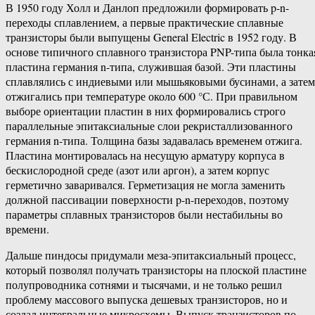
В 1950 году Холл и Данлоп предложили формировать p-n-
переходы сплавлением, а первые практические сплавные
транзисторы были выпущены General Electric в 1952 году. В
основе типичного сплавного транзистора PNP-типа была тонка
пластина германия n-типа, служившая базой. Эти пластины
сплавлялись с индиевыми или мышьяковыми бусинами, а затем
отжигались при температуре около 600 °С. При правильном
выборе ориентации пластин в них формировались строго
параллельные эпитаксиальные слои рекристаллизованного
германия n-типа. Толщина базы задавалась временем отжига.
Пластина монтировалась на несущую арматуру корпуса в
бескислородной среде (азот или аргон), а затем корпус
герметично заваривался. Герметизация не могла заменить
должной пассивации поверхности p-n-переходов, поэтому
параметры сплавных транзисторов были нестабильны во
времени.
Дальше пиндосы придумали меза-эпитаксиальный процесс,
который позволял получать транзисторы на плоской пластине
полупроводника сотнями и тысячами, и не только решил
проблему массового выпуска дешевых транзисторов, но и
создал интегральные микросхемы. Выпуск транзисторов по