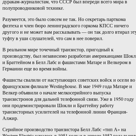
дуракам-журналистам, что СССР был впереди всего мира в
полупроводниковой технике.
Разумеется, это было совсем не так. Но секретарь парткома
физтеха и член бюро ленинградского горкома КПСС ничего
другого и не может вам рассказывать — он так долго втирал эт
туфту в уши слушателей, что сам в нее поверил.
В реальном мире точечный транзистор, пригодный к
производству, был независимо разработан американцами Шок
и Браттейном в Белл Лабс и фашистами Матаре и Велкером в
Германии еще во время войны.
Фашисты свалили от наступающих советских войск и осели во
французском филиале Westinghouse. В мае 1949 года Матаре и
Велкер объявили о начале мелкосерийного выпуска
транзистронов для дальней телефонной связи. Уже в 1950 году
они продемонстрировали Шокли и Браттейну работу
транзисторных усилителей на телефонной линии Франция-
Алжир.
Серийное производство транзистора Белл Лабс «тип А» на
Western Electric началось в 1951 году и в апреле 1952 года вышл