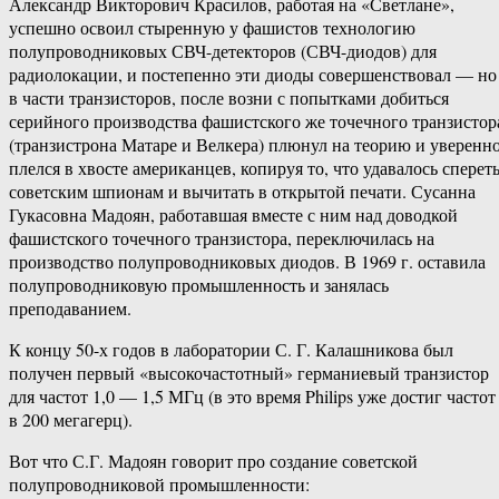
Александр Викторович Красилов, работая на «Светлане»,
успешно освоил стыренную у фашистов технологию
полупроводниковых СВЧ-детекторов (СВЧ-диодов) для
радиолокации, и постепенно эти диоды совершенствовал — но
в части транзисторов, после возни с попытками добиться
серийного производства фашистского же точечного транзистор
(транзистрона Матаре и Велкера) плюнул на теорию и уверенн
плелся в хвосте американцев, копируя то, что удавалось сперет
советским шпионам и вычитать в открытой печати. Сусанна
Гукасовна Мадоян, работавшая вместе с ним над доводкой
фашистского точечного транзистора, переключилась на
производство полупроводниковых диодов. В 1969 г. оставила
полупроводниковую промышленность и занялась
преподаванием.
К концу 50-х годов в лаборатории С. Г. Калашникова был
получен первый «высокочастотный» германиевый транзистор
для частот 1,0 — 1,5 МГц (в это время Philips уже достиг частот
в 200 мегагерц).
Вот что С.Г. Мадоян говорит про создание советской
полупроводниковой промышленности: