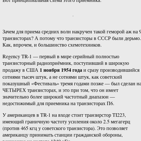
Зачем для приема средних волн накручен такой геморой аж на 
транзисторах? А потому что транзисторы в СССР были дерьмо.
Как, впрочем, и большинство схемотехников.
Regency TR-1 — первый в мире серийный полностью
транзисторный радиоприёмник, поступивший в широкую
1 ноября 1954 года
продажу в США
и сразу производившийся
сотнями тысяч штук, а не сотнями штук, как советский
показушный «Фестиваль» тремя годами позже — был сделан н
ЧЕТЫРЕХ транзисторах, и это при том, что он имеет
значительно более широкий частотный диапазон —
недостижимый для приемника на транзисторах П6.
У американцев в TR-1 на входе стоит транзирстор TI223,
имеющий граничную частоту усиления около 2.5 мегагерц
(против 465 кгц у советского транзистора). Это позволяет
американцу принимать станции гражданской обороны,