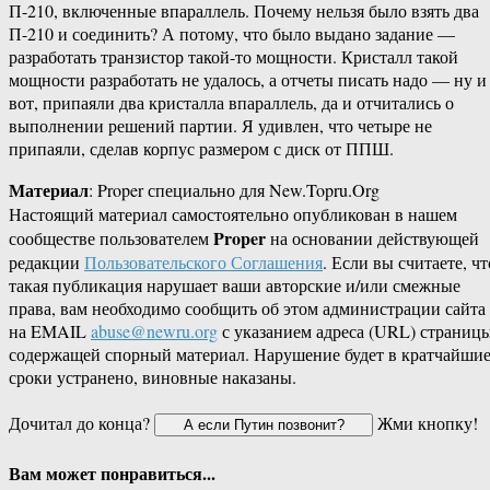
П-210, включенные впараллель. Почему нельзя было взять два
П-210 и соединить? А потому, что было выдано задание —
разработать транзистор такой-то мощности. Кристалл такой
мощности разработать не удалось, а отчеты писать надо — ну и
вот, припаяли два кристалла впараллель, да и отчитались о
выполнении решений партии. Я удивлен, что четыре не
припаяли, сделав корпус размером с диск от ППШ.
Материал
: Proper специально для New.Topru.Org
Настоящий материал самостоятельно опубликован в нашем
Proper
сообществе пользователем
на основании действующей
редакции
Пользовательского Соглашения
. Если вы считаете, чт
такая публикация нарушает ваши авторские и/или смежные
права, вам необходимо сообщить об этом администрации сайта
на EMAIL
abuse@newru.org
с указанием адреса (URL) страницы
содержащей спорный материал. Нарушение будет в кратчайши
сроки устранено, виновные наказаны.
Дочитал до конца?
Жми кнопку!
Вам может понравиться...