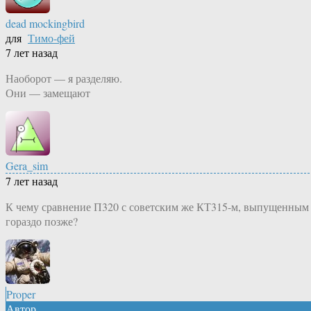
dead mockingbird
для
Тимо-фей
7 лет назад
Наоборот — я разделяю.
Они — замещают
Gera_sim
7 лет назад
К чему сравнение П320 с советским же КТ315-м, выпущенным
гораздо позже?
Proper
Автор