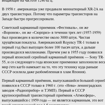
вещающие на частоте 1240 кГц.
В 1958 г. американцы уже продавали миниатюрный XR-2A на
двух транзисторах. Потому что параметры транзисторов на
Западе быстро прогрессировали.
Советский карманный приемник «Фестиваль», он же
«Воронеж», он же «Сюрприз» в течении трех лет (1957-1959)
был произведен в количестве около 3000 штук. Чистая
хрущёвская показуха. Американский Regency TR-1 только в
первый год был выпущен более 100 тысяч штук, а дальше
производился миллионами. Причем уже в 1955 году появился
первый японский серийный карманный приёмник — Sony TR-
55, и со следующего года японские приемники заполонили вес
мир (что кагбэ намекает на то, что эту технику куда раньше
СССР осилила даже разбомбленная в хлам Япония).
Первый карманный приёмник, выпускавшийся большой серией
появился в СССР только в 1960 г. (это «Нева» ленинградских
заводов «Радиоприбор» и ТЭМП). Первый в СССР
крупносерийный транзисторный приёмник «Атмосфера»,
выпускавшийся с 1959 года — не является карманным, это вот
такой агрегат массой под 1.5 килограмма: