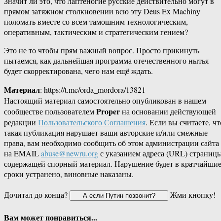
Значит ли это, что лаптеногие русские действительно могут в
прямом затяжном столкновении всю эту Deus Ex Machinу
поломать вместе со всем тамошним технологическим,
оперативным, тактическим и стратегическим гением?
Это не то чтобы прям важный вопрос. Просто прикинуть
пытаемся, как дальнейшая программа отечественного нытья
будет скорректирована, чего нам ещё ждать.
Материал
: https://t.me/orda_mordora/13821
Настоящий материал самостоятельно опубликован в нашем
Proper
сообществе пользователем
на основании действующей
редакции
Пользовательского Соглашения
. Если вы считаете, чт
такая публикация нарушает ваши авторские и/или смежные
права, вам необходимо сообщить об этом администрации сайта
на EMAIL
abuse@newru.org
с указанием адреса (URL) страницы
содержащей спорный материал. Нарушение будет в кратчайши
сроки устранено, виновные наказаны.
Дочитал до конца?
Жми кнопку!
Вам может понравиться...