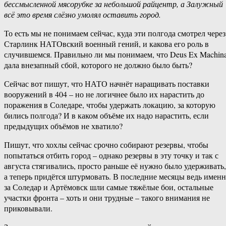
бессмысленной мясорубке за небольшой райцентр, а Залужный
всё это время слёзно умолял оставить город.
То есть мы не понимаем сейчас, куда эти полгода смотрел через
Старлинк НАТОвский военный гений, и какова его роль в
случившемся. Правильно ли мы понимаем, что Deus Ex Machin
дала внезапный сбой, которого не должно было быть?
Сейчас вот пишут, что НАТО начнёт наращивать поставки
вооружений в 404 – но не логичнее было их нарастить до
поражения в Соледаре, чтобы удержать локацию, за которую
бились полгода? И в каком объёме их надо нарастить, если
предыдущих объёмов не хватило?
Пишут, что хохлы сейчас срочно собирают резервы, чтобы
попытаться отбить город – однако резервы в эту точку и так с
августа стягивались, просто раньше её нужно было удерживать,
а теперь придётся штурмовать. В последние месяцы ведь имен
за Соледар и Артёмовск шли самые тяжёлые бои, остальные
участки фронта – хоть и они трудные – такого внимания не
приковывали.