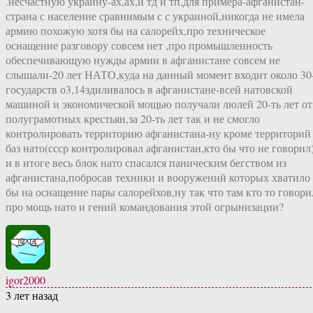
.несчастную украину-ах,ах,и тд и тп,для примера-афганистан-
страна с население сравнимым с с украиной,никогда не имела
армию похожую хотя бы на салорейх,про техническое
оснащение разговору совсем нет ,про промышленность
обеспечивающую нужды армии в афганистане совсем не
слышали-20 лет НАТО,куда на данный момент входит около 30
государств о3,14здиливалось в афганистане-всей натовской
машиной и экономической мощью получали люлей 20-ть лет от
полуграмотных крестьян,за 20-ть лет так и не смогло
контролировать территорию афганистана-ну кроме территорий
баз нато(ссср контролировал афганистан,кто бы что не говорил
и в итоге весь блок нато спасался паническим бегством из
афганистана,побросав техники и вооружений которых хватило
бы на оснащение пары салорейхов,ну так что там кто то говори
про мощь нато и гений командования этой огрынизации?
igor2000
3 лет назад