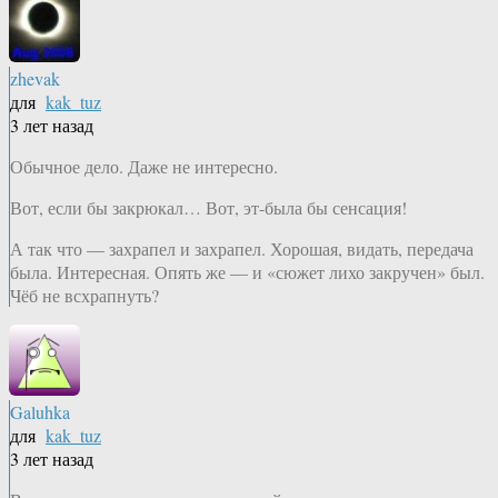
zhevak
для
kak_tuz
3 лет назад
Обычное дело. Даже не интересно.
Вот, если бы закрюкал… Вот, эт-была бы сенсация!
А так что — захрапел и захрапел. Хорошая, видать, передача
была. Интересная. Опять же — и «сюжет лихо закручен» был.
Чёб не всхрапнуть?
Galuhka
для
kak_tuz
3 лет назад