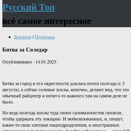
Русский Топ
всё самое интересное
Военное
/
Политика
Битва за Соледар
Опубликовано
·
14.01.2023
Битва за город и его окрестности длилась почти полгода (с 3
августа), а сейчас солевые хохлы, конечно, делают вид, что это
обычный райцентр и ничего-то важного там на самом деле не
было.
Но ведь полгода хохлы туда своих саломазохистов свозили,
чтобы удержать эту локацию. И мобилизованных, и, пишут,
какие-то свои элитные нацподразделения, и иностранных
легионеров в ту топку кидали. Задайте себе вопрос — зачем? В