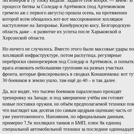
процессе битвы за Соледар и Артёмовск (под Артемовском
гремело аж с первого августа) прошла осень, на протяжении
которой всем обещалось вот-вот массированное хохляцкое
наступление на Запорожье, Кинбурнскую косу, Белгородскую
область даже – в развитие их успеха после Харьковской и
Херсонской области.
Но ничего не случилось. Вместо этого были массовые удары по
хохляцкой инфраструктуре, потом распутица, регулярные
переброски свинорезервов под Соледар и Артёмовск, и попыт
врага атаковать небольшими группами на разных участках
фронта, которые фиксировались в сводках Конашенкова: вот ту
30 боевиков в землю ушло, там ещё до 40 – и так далее.
Да, все видят, что тысячи боевиков параллельно проходят
тренировку на Западе, и под завершение учёбы им готовят
новые поставки оружия, но объём предполагаемой техники по
что выглядит как десятая (по самым щедрым оценкам) часть от
уже уничтоженного. Напомним, по официальным данным,
примерно 7,5к хохляцких танков и БМП, плюс 8к единиц
специальной автомобильной техники за последние одиннадцат