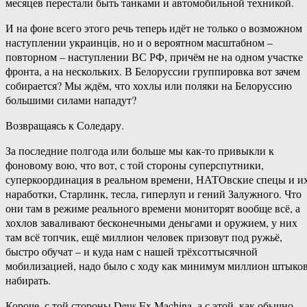
месяцев перестали быть танками и автомобильной техникой.
И на фоне всего этого речь теперь идёт не только о возможном
наступлении украинцiв, но и о вероятном масштабном –
повторном – наступлении ВС РФ, причём не на одном участке
фронта, а на нескольких. В Белоруссии группировка вот зачем
собирается? Мы ждём, что хохлы или поляки на Белоруссию
большими силами нападут?
Возвращаясь к Соледару.
За последние полгода или больше мы как-то привыкли к
фоновому вою, что вот, с той стороны суперспутники,
суперкоординация в реальном времени, НАТОвские спецы и и
наработки, Старлинк, тесла, гиперлуп и гений Залужного. Что
они там в режиме реального времени мониторят вообще всё, а
хохлов заваливают бесконечными деньгами и оружием, у них
там всё топчик, ещё миллион человек призовут под ружьё,
быстро обучат – и куда нам с нашей трёхсоттысячной
мобилизацией, надо было с ходу как минимум миллион штыко
набирать.
Короче, с той стороны Deus Ex Machina, а с этой, как обычно,