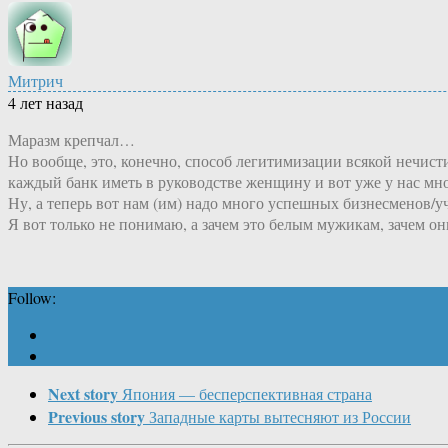
Митрич
4 лет назад
Маразм крепчал…
Но вообще, это, конечно, способ легитимизации всякой нечист
каждый банк иметь в руководстве женщину и вот уже у нас м
Ну, а теперь вот нам (им) надо много успешных бизнесменов/у
Я вот только не понимаю, а зачем это белым мужикам, зачем он
Follow:
Next story
Япония — бесперспективная страна
Previous story
Западные карты вытесняют из России