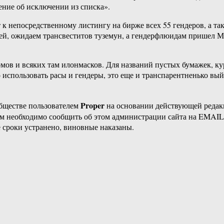
ение об исключении из списка».
 к непосредственному листингу на бирже всех 55 гендеров, а та
ей, ожидаем трансвеститов туземун, а гендерфлюидам пришел Мо
омов и всяких там илонмасков. Для названий пустых бумажек, к
пользовать расы и гендеры, это еще и транспарентненько выйде
Proper
бществе пользователем
на основании действующей реда
ам необходимо сообщить об этом администрации сайта на EMAI
 сроки устранено, виновные наказаны.