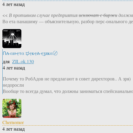
4 лет назад
<<
В противном случае предприятия
исключат с биржи
должны
Во ета панашиму — объяснительную, разбор перс-онального дела
Ոሉαዙҿτα ಭҿҝҿሉҿʓяҝα〄
для
ZIL.ok.130
4 лет назад
Почему то РобАдов не предлагают в совет дирехторов.. А зря)
недоросли
Вообще то всегда думал, что должны заниматься спейсианально 
Chernomor
4 лет назад