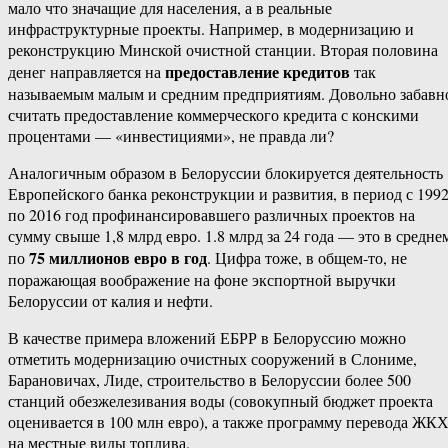
мало что значащие для населения, а в реальные
инфраструктурные проекты. Например, в модернизацию и
реконструкцию Минской очистной станции. Вторая половина
предоставление кредитов
денег направляется на
так
называемым малым и средним предприятиям. Довольно забавн
считать предоставление коммерческого кредита с конскими
процентами — «инвестициями», не правда ли?
Аналогичным образом в Белоруссии блокируется деятельность
Европейского банка реконструкции и развития, в период с 199
по 2016 год профинансировавшего различных проектов на
сумму свыше 1,8 млрд евро. 1.8 млрд за 24 года — это в средне
75 миллионов евро в год
по
. Цифра тоже, в общем-то, не
поражающая воображение на фоне экспортной выручки
Белоруссии от калия и нефти.
В качестве примера вложений ЕБРР в Белоруссию можно
отметить модернизацию очистных сооружений в Слониме,
Барановичах, Лиде, строительство в Белоруссии более 500
станций обезжелезивания воды (совокупный бюджет проекта
оценивается в 100 млн евро), а также программу перевода ЖК
на местные виды топлива.