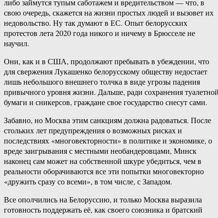
либо займутся тупым саботажем и вредительством — что, в
свою очередь, скажется на жизни простых людей и вызовет их
недовольство. Ну так думают в ЕС. Опыт белорусских
протестов лета 2020 года никого и ничему в Брюсселе не
научил.
Они, как и в США, продолжают пребывать в убеждении, что
для свержения Лукашенко белорусскому обществу недостает
лишь небольшого внешнего толчка в виде угрозы падения
привычного уровня жизни. Дальше, ради сохранения туалетно
бумаги и сникерсов, граждане свое государство снесут сами.
Забавно, но Москва этим санкциям должна радоваться. После
стольких лет предупреждения о возможных рисках и
последствиях «многовекторности» в политике и экономике, о
вреде заигрывания с местными необандеровцами, Минск
наконец сам может на собственной шкуре убедиться, чем в
реальности оборачиваются все эти попытки многовекторно
«дружить сразу со всеми», в том числе, с Западом.
Все ополчились на Белоруссию, и только Москва выразила
готовность поддержать её, как своего союзника и братский