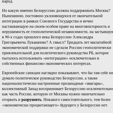
народ.
Но какую именно Белоруссию должна поддерживать Москва?
Нынешнюю, постоянно уклоняющуюся от окончательной
интеграции в рамках Союзного Государства и вечно
настаивающую на своем особом праве на многовекторность и
нерушимость ее геополитической независимости, на застывшу
в 90-х годах прошлого века Белоруссию Александра
Григорьевича Лукашенко? А смысл? Тридцать лет масштабной
экономической поддержки не сделали Россию геополитически
привлекательной для политического руководства РБ, которое
пыталось использовать «интеграцию» исключительно в
собственных финансово-экономических интересах.
Европейские санкции наглядно показывают, что бы там себе н
думало политическое руководство Белоруссии, а также
националистически настроенные прозападные «змагары»,
коллективный Запад воспринимает Белоруссию исключительн
как часть России, которую от Москвы нужно окончательно
разрушить
оторвать и
. Никакого самостоятельного, тем более
«экономически процветающего» будущего у Белоруссии нет.