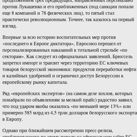
против Лукашенко и его приближенных (под санкции попали
еще 8 компаний и 78 физических лиц), то пятый стал
практически революционным. Точнее, так казалось на первый
взгляд.
Впервые за всю историю воспитательных мер против
«последнего в Европе диктатора», Евросоюз перешел от
персонализированных наказаний к тотальной стрельбе «по
секторам». Как следует из официальных заявлений, Брюссель
запретил импорт и транзит через территорию ЕС ключевых
товаров белорусской экономики: продуктов переработки нефти
и калийных удобрений и ограничил доступ Белоруссии к
европейскому рынку капитала.
Ряд «европейских экспертов» (на самом деле хохлов, которых
понабрали по объявлениям за мелкий прайс) радостно заявил,
что под ударом якобы оказалось «по меньшей мере 13%» или
примерно 585 млрд из 4,5 трлн долларов белорусского экспорта
в Европу.
Однако при ближайшем рассмотрении пресс-релиза,
опубликованного по этому поводу на официальном сайте ЕС,