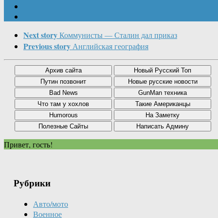
Next story
Коммунисты — Сталин дал приказ
Previous story
Английская география
Привет, гость!
Рубрики
Авто/мото
Военное