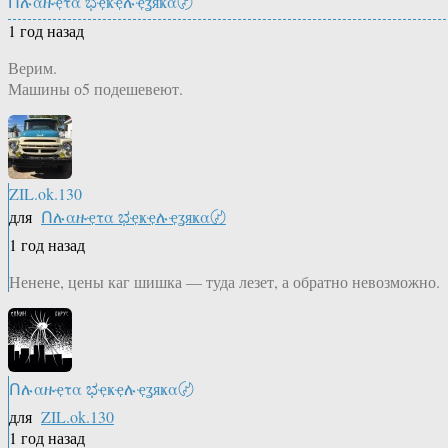
Ոሉαዙҿτα ಭҿҝҿሉҿʓяҝα〄
1 год назад
Верим.
Машины о5 подешевеют.
ZIL.ok.130
для
Ոሉαዙҿτα ಭҿҝҿሉҿʓяҝα〄
1 год назад
Ненене, цены каг шишка — туда лезет, а обратно невозможно.
Ոሉαዙҿτα ಭҿҝҿሉҿʓяҝα〄
для
ZIL.ok.130
1 год назад