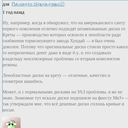
для
Ոሉαዙҿτα ಭҿҝҿሉҿʓяҝα〄
1 год назад
Ну, например, когда я обнаружил, что на американского санту
первого поколения отлично подходят штампованные диски от
Креты — производство которых освоили в ленобласти ради
снабжения тормознувшего завода Хундай — я был очень
доволен. Потому что оригинальные диски стоили просто каких
то неприличных денег даже в виде б-у, и это создавало
владельцу неиллюзорные проблемы со вторым комплектом
резины.
Ленобластные диски на крету — отличные, качество и
геометрия зашибись.
Может, и с нормальными дисками на УАЗ проблемы, я же не
знаю. Знакомые тут искали диски подешевле на фиесту Мк5+ 
так утверждали мне, что всё дешевые диски сплошь кривые и
косые.