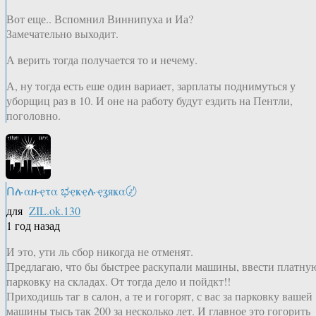
Вот еще.. Вспомнил Виннипуха и Иа?
Замечательно выходит.
А верить тогда получается то и нечему.
А, ну тогда есть еше один вариает, зарплаты поднимуться у
уборщиц раз в 10. И оне на работу будут ездить на Пентли,
поголовно.
Ոሉαዙҿτα ಭҿҝҿሉҿʓяҝα〄
для
ZIL.ok.130
1 год назад
И это, ути ль сбор никогда не отменят.
Предлагаю, что бы быстрее раскупали машины, ввести платну
парковку на складах. От тогда дело и пойдкт!!
Приходишь таг в салон, а те и гогорят, с вас за парковку вашей
машины тысь так 200 за несколько лет. И главное это гогорить