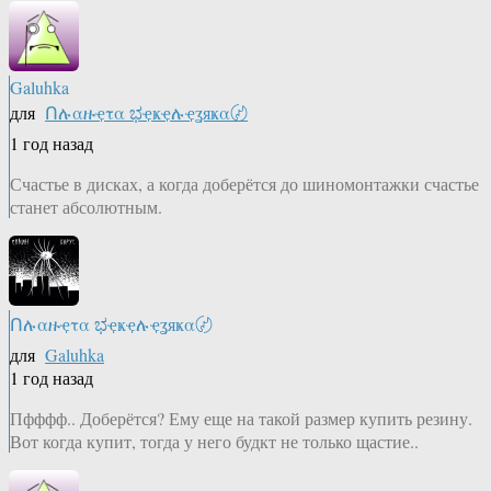
Galuhka
для
Ոሉαዙҿτα ಭҿҝҿሉҿʓяҝα〄
1 год назад
Счастье в дисках, а когда доберётся до шиномонтажки счастье
станет абсолютным.
Ոሉαዙҿτα ಭҿҝҿሉҿʓяҝα〄
для
Galuhka
1 год назад
Пфффф.. Доберётся? Ему еще на такой размер купить резину.
Вот когда купит, тогда у него будкт не только щастие..