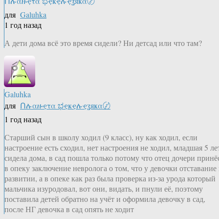
Ոሉαዙҿτα ಭҿҝҿሉҿʓяҝα〄
для
Galuhka
1 год назад
А дети дома всё это время сидели? Ни детсад или что там?
Galuhka
для
Ոሉαዙҿτα ಭҿҝҿሉҿʓяҝα〄
1 год назад
Старший сын в школу ходил (9 класс), ну как ходил, если
настроение есть сходил, нет настроения не ходил, младшая 5 ле
сидела дома, в сад пошла только потому что отец дочери принё
в опеку заключение невролога о том, что у девочки отставание 
развитии, а в опеке как раз была проверка из-за урода который
мальчика изуродовал, вот они, видать, и пнули её, поэтому
поставила детей обратно на учёт и оформила девочку в сад,
после НГ девочка в сад опять не ходит