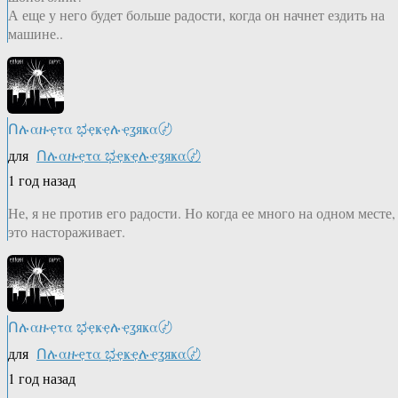
А еще у него будет больше радости, когда он начнет ездить на
машине..
Ոሉαዙҿτα ಭҿҝҿሉҿʓяҝα〄
для
Ոሉαዙҿτα ಭҿҝҿሉҿʓяҝα〄
1 год назад
Не, я не против его радости. Но когда ее много на одном месте,
это настораживает.
Ոሉαዙҿτα ಭҿҝҿሉҿʓяҝα〄
для
Ոሉαዙҿτα ಭҿҝҿሉҿʓяҝα〄
1 год назад