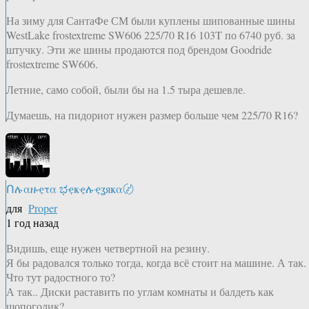
На зиму для СантаФе СМ были куплены шипованные шины
WestLake frostextreme SW606 225/70 R16 103T по 6740 руб. за
штучку. Эти же шины продаются под брендом Goodride
frostextreme SW606.
Летние, само собой, были бы на 1.5 тыра дешевле.
Думаешь, на пидориот нужен размер больше чем 225/70 R16?
Ոሉαዙҿτα ಭҿҝҿሉҿʓяҝα〄
для
Proper
1 год назад
Видишь, еще нужен четвертной на резину.
Я бы радовался только тогда, когда всё стоит на машине. А так.
Что тут радостного то?
А так.. Диски раставить по углам комнаты и балдеть как
шопоголик?