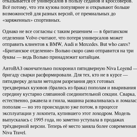
отказывается от универсалов в пользу седанов и кроссоверов.
Всё потому, что эти кузова популярнее и открывают больше
возможностей для разных версий, от премиальных до
«заряженных» спортивных.
Однако не все согласны с таким решением — в британском
отделении Volvo считают, что потеря универсалов может
отправить клиентов к BMW, Audi и Mercedes. But who cares?
«Британское отделение» Вольво скоро само отправится на три
буквы — ведь Вольво принадлежит китайцам.
АвтоВАЗ окончательно похоронил пятидверную Niva Legend 
бригаду сварки расформировали. Для тех, кто не в курсе —
пятидверку делали методом разрезания двух готовых
трехдверных кузовов (брались из брака) пополам и вваривания
середину кустарно сляпанной соединительной секции. Сварка,
естественно, ржавела и гнила, машина разваливалась и ломалас
пополам — но это происходило уже потом, в процессе
эксплуатации у лохопета, купившего этот лоходром. Модель
выпускалась с 1995 года, но заметно уступала в продажах
трёхдверной версии. Теперь её место заняла более современная
Niva Travel.