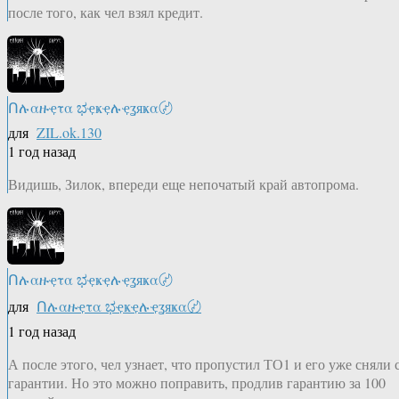
после того, как чел взял кредит.
Ոሉαዙҿτα ಭҿҝҿሉҿʓяҝα〄
для
ZIL.ok.130
1 год назад
Видишь, Зилок, впереди еще непочатый край автопрома.
Ոሉαዙҿτα ಭҿҝҿሉҿʓяҝα〄
для
Ոሉαዙҿτα ಭҿҝҿሉҿʓяҝα〄
1 год назад
А после этого, чел узнает, что пропустил ТО1 и его уже сняли 
гарантии. Но это можно поправить, продлив гарантию за 100