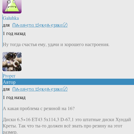
Galuhka
для
Ոሉαዙҿτα ಭҿҝҿሉҿʓяҝα〄
1 год назад
Ну тогда счастья ему, удачи и хорошего настроения.
Proper
Автор
для
Ոሉαዙҿτα ಭҿҝҿሉҿʓяҝα〄
1 год назад
А какая проблема с резиной на 16?
Диски 6.5×16 ET43 5х114,3 D-67,1 это штатные диски Хундай
Креты. Так что ты-то должен всё знать про резину на этот
размер.