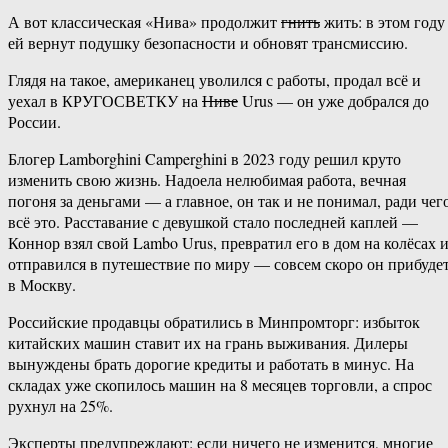
А вот классическая «Нива» продолжит
гнить
жить: в этом году
ей вернут подушку безопасности и обновят трансмиссию.
Глядя на такое, американец уволился с работы, продал всё и
уехал в КРУГОСВЕТКУ на
Ниве
Urus — он уже добрался до
России.
Блогер Lamborghini Camperghini в 2023 году решил круто
изменить свою жизнь. Надоела нелюбимая работа, вечная
погоня за деньгами — а главное, он так и не понимал, ради чег
всё это. Расставание с девушкой стало последней каплей —
Коннор взял свой Lambo Urus, превратил его в дом на колёсах 
отправился в путешествие по миру — совсем скоро он прибуде
в Москву.
Российские продавцы обратились в Минпромторг: избыток
китайских машин ставит их на грань выживания. Дилеры
вынуждены брать дорогие кредиты и работать в минус. На
складах уже скопилось машин на 8 месяцев торговли, а спрос
рухнул на 25%.
Эксперты предупреждают: если ничего не изменится, многие