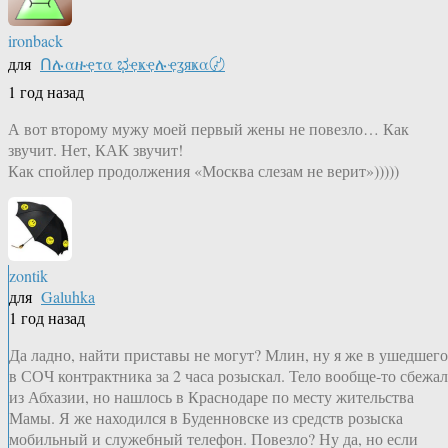
ironback
для
Ոሉαዙҿτα ಭҿҝҿሉҿʓяҝα〄
1 год назад
А вот второму мужу моей первый жены не повезло… Как
звучит. Нет, КАК звучит!
Как спойлер продолжения «Москва слезам не верит»)))))
zontik
для
Galuhka
1 год назад
Да ладно, найти приставы не могут? Млин, ну я же в ушедшего
в СОЧ контрактника за 2 часа розыскал. Тело вообще-то сбежа
из Абхазии, но нашлось в Краснодаре по месту жительства
Мамы. Я же находился в Буденновске из средств розыска
мобильный и служебный телефон. Повезло? Ну да, но если