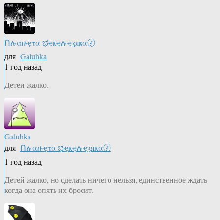
Ոሉαዙҿτα ಭҿҝҿሉҿʓяҝα〄
для
Galuhka
1 год назад
Детей жалко.
Galuhka
для
Ոሉαዙҿτα ಭҿҝҿሉҿʓяҝα〄
1 год назад
Детей жалко, но сделать ничего нельзя, единственное ждать
когда она опять их бросит.