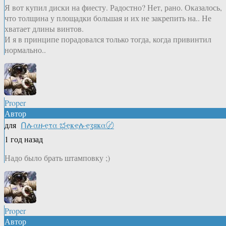
Я вот купил диски на фиесту. Радостно? Нет, рано. Оказалось,
что толщина у площадки большая и их не закрепить на.. Не
хватает длины винтов.
И я в принципе порадовался только тогда, когда привинтил
нормально..
Proper
Автор
для
Ոሉαዙҿτα ಭҿҝҿሉҿʓяҝα〄
1 год назад
Надо было брать штамповку ;)
Proper
Автор