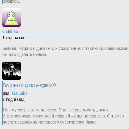
косарей..
Galuhka
1 год назад
Бедный мужик с дисками, к сожалению с такими шалашовками
ничего сделать нельзя.
Ոሉαዙҿτα ಭҿҝҿሉҿʓяҝα〄
для
Galuhka
1 год назад
Ну ему хоть как то повезло. У него теперь есть диски.
А вот второму мужу моей первый жены не повезло. Он умер
после нескольких лет своего счастливого брака.