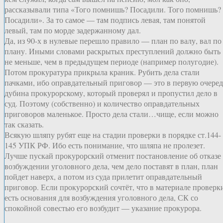
рассказывали типа «Того помнишь? Посадили. Того помнишь?
Посадили». За то самое — там подпись левая, там понятой
левый, там по морде задержанному дал.
Да, из 90-х в нулевые перешло правило — план по валу, вал по
плану. Иными словами раскрытых преступлений должно быть
не меньше, чем в предыдущем периоде (например полугодие).
Потом прокуратура прикрыла краник. Рубить дела стали
пачками, ибо оправдательный приговор — это в первую очеред
дубина прокурорскому, который проверял и пропустил дело в
суд. Поэтому (собственно) и количество оправдательных
приговоров маленькое. Просто дела стали…чище, если можно
так сказать.
Всякую шляпу рубят еще на стадии проверки в порядке ст.144-
145 УПК РФ. Ибо есть понимание, что шляпа не пролезет.
Лучше пускай прокурорский отменит постановление об отказе
возбуждении уголовного дела, чем дело поставят в план, план
пойдет наверх, а потом из суда прилетит оправдательный
приговор. Если прокурорский сочтёт, что в материале проверк
есть основания для возбуждения уголовного дела, СК со
спокойной совестью его возбудит — указание прокурора.