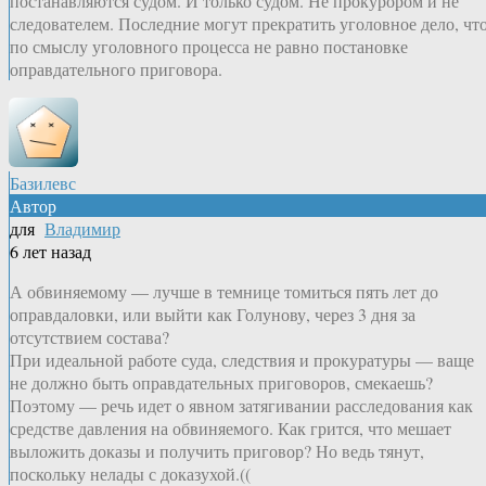
постанавляются судом. И только судом. Не прокурором и не
следователем. Последние могут прекратить уголовное дело, чт
по смыслу уголовного процесса не равно постановке
оправдательного приговора.
Базилевс
Автор
для
Владимир
6 лет назад
А обвиняемому — лучше в темнице томиться пять лет до
оправдаловки, или выйти как Голунову, через 3 дня за
отсутствием состава?
При идеальной работе суда, следствия и прокуратуры — ваще
не должно быть оправдательных приговоров, смекаешь?
Поэтому — речь идет о явном затягивании расследования как
средстве давления на обвиняемого. Как грится, что мешает
выложить доказы и получить приговор? Но ведь тянут,
поскольку нелады с доказухой.((