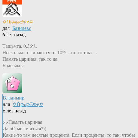
✡Ոթℴթ∋চҿ✡
для
Базилевс
6 лет назад
Тащьмта, 0,36%.
Несколько отличаются от 10%…но то такэ…
Память цариная, так то да
Ыыыыыы
Владимир
для
✡Ոթℴթ∋চҿ✡
6 лет назад
>>Память цариная
Да чО мелочиться?))
Какие-то там десятые процента. Если проценты, то так, чтобы