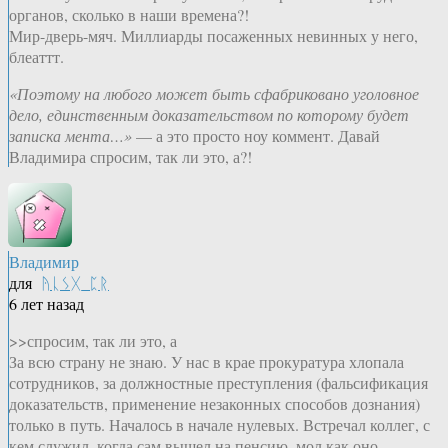
органов, сколько в наши времена?!
Мир-дверь-мяч. Миллиарды посаженных невинных у него,
блеаттт.
«Поэтому на любого может быть сфабриковано уголовное
дело, единственным доказательством по которому будет
записка мента…»
— а это просто ноу коммент. Давай
Владимира спросим, так ли это, а?!
Владимир
для
ᚤᚳᛊᚷ_ᛈᚱ
6 лет назад
>>спросим, так ли это, а
За всю страну не знаю. У нас в крае прокуратура хлопала
сотрудников, за должностные преступления (фальсификация
доказательств, применение незаконных способов дознания)
только в путь. Началось в начале нулевых. Встречал коллег, с
кем служил, когда сам вышел на пенсию, мол как оно,