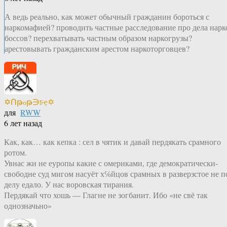
А ведь реально, как может обычный гражданин бороться с
наркомафией? проводить частные расследование про дела нарк
боссов? перехватывать частным образом наркогрузы?
арестовывать гражданским арестом наркоторговцев?
✡Ոթℴթ∋চҿ✡
для
RWW
6 лет назад
Как, как… как кепка : сел в чятик и давай пердякать срамного
ротом.
Увнас жи не еуропы какие с омериками, где демократически-
свободне суд мигом насуёт х℅йцов срамных в разверзстое не п
делу едало. У нас воровская тирания.
Пердякай что хошь — Глагне не зогбанит. Ибо «не свё так
однозначьно»