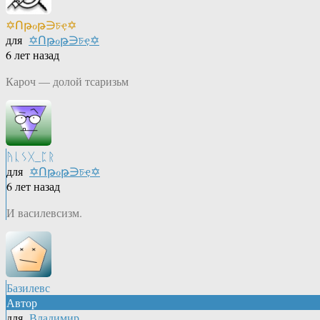
✡Ոթℴթ∋চҿ✡
для
✡Ոթℴթ∋চҿ✡
6 лет назад
Кароч — долой тсаризьм
ᚤᚳᛊᚷ_ᛈᚱ
для
✡Ոթℴթ∋চҿ✡
6 лет назад
И василевсизм.
Базилевс
Автор
для
Владимир