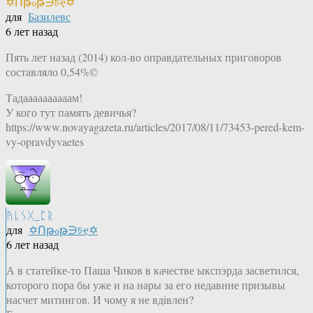
✡Ոթℴթ∋চҿ✡
для
Базилевс
6 лет назад
Пять лет назад (2014) кол-во оправдательных приговоров
составляло 0,54%©
Тадаааааааааам!
У кого тут память девичья?
https://www.novayagazeta.ru/articles/2017/08/11/73453-pered-kem-
vy-opravdyvaetes
ᚤᚳᛊᚷ_ᛈᚱ
для
✡Ոթℴթ∋চҿ✡
6 лет назад
А в статейке-то Паша Чиков в качестве ыкспэрда засветился,
которого пора бы уже и на нары за его недавние призывы
насчет митингов. И чому я не вдiвлен?