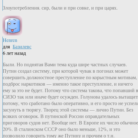
Злоупотребления. сир, были и при совке, и при царях.
Henren
для
Базилевс
6 лет назад
Были. Но поднятая Вами тема куда шире частных случаев.
Путин создал систему, при которой чувак в погонах может
совершить должностное преступление по корыстным мотивам,
подброс наркотиков — именно такое преступление, и ничего
ему за это не будет. Потому что система такова, что попавший 
СИЗО так или иначе будет осужден. Голунова удалось вытащит
потому, что сработано было оперативно, и его просто не успел
засунуть в тюрягу. Творец этой системы — лично Путин. Без
всяких оговорок. В путинской России оправдательных
приговоров судов нет. Вообще нет. В Европе их число обычное
20%. В сталинском СССР оно было меньше, 12%, и это
позволило говорить тому же Путину и прочим о т.н.