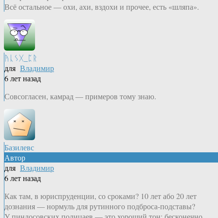
Всё остальное — охи, ахи, вздохи и прочее, есть «шляпа».
ᚤᚳᛊᚷ_ᛈᚱ
для
Владимир
6 лет назад
Совсогласен, камрад — примеров тому знаю.
Базилевс
Автор
для
Владимир
6 лет назад
Как там, в юриспруденции, со сроками? 10 лет або 20 лет
дознания — нормуль для рутинного подброса-подставы?
У пиндосовских полицаев — это хороший тон: бесконечно