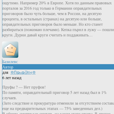
ощутимо. Например 20% в Европе. Хотя по данным правовых
порталов за 2016 год только в Германии оправдательных
приговоров было чуть больше, чем в России, на десятую
процента, в остальных (странах) на десятую или больше,
оправдательных приговоров было меньше. Но кто станет
разбираться (пожимаю плечами). Кепка пърнл в лужу — пошли
круги. Дурни давай круги считать и поддакивать…
Базилевс
Автор
для
✡Ոթℴթ∋চҿ✡
6 лет назад
Пруфы ? — Нет пруфов!
По памяти, оправдательный приговор 5 лет назад был в 1%
случаев.
(Зато следствие и прокуратура отменили за отсутствием состав
еще на предварительных этапах — 75% заведенных дел.)
В общем, смотря как считать, на каком этапе отсева. В другие