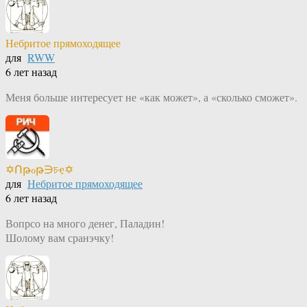
Небритое прямоходящее
для
RWW
6 лет назад
Меня больше интересует не «как может», а «сколько сможет».
✡Ոթℴթ∋চҿ✡
для
Небритое прямоходящее
6 лет назад
Вопрсо на много денег, Паладин!
Шолому вам сранэчку!