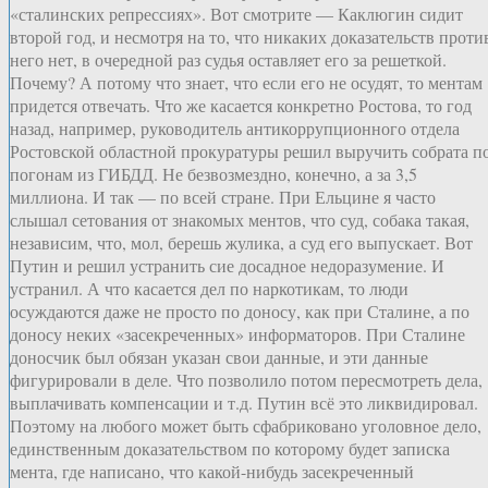
«сталинских репрессиях». Вот смотрите — Каклюгин сидит
второй год, и несмотря на то, что никаких доказательств проти
него нет, в очередной раз судья оставляет его за решеткой.
Почему? А потому что знает, что если его не осудят, то ментам
придется отвечать. Что же касается конкретно Ростова, то год
назад, например, руководитель антикоррупционного отдела
Ростовской областной прокуратуры решил выручить собрата п
погонам из ГИБДД. Не безвозмездно, конечно, а за 3,5
миллиона. И так — по всей стране. При Ельцине я часто
слышал сетования от знакомых ментов, что суд, собака такая,
независим, что, мол, берешь жулика, а суд его выпускает. Вот
Путин и решил устранить сие досадное недоразумение. И
устранил. А что касается дел по наркотикам, то люди
осуждаются даже не просто по доносу, как при Сталине, а по
доносу неких «засекреченных» информаторов. При Сталине
доносчик был обязан указан свои данные, и эти данные
фигурировали в деле. Что позволило потом пересмотреть дела,
выплачивать компенсации и т.д. Путин всё это ликвидировал.
Поэтому на любого может быть сфабриковано уголовное дело,
единственным доказательством по которому будет записка
мента, где написано, что какой-нибудь засекреченный