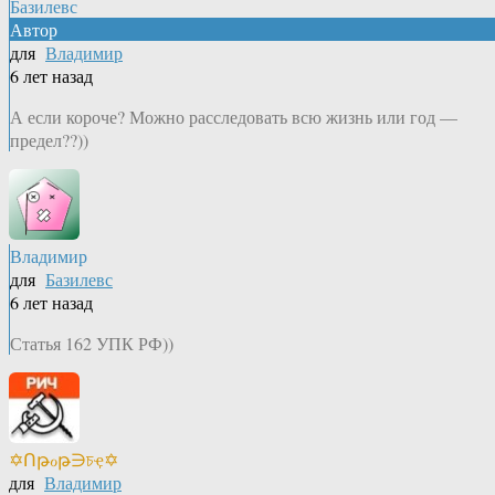
Базилевс
Автор
для
Владимир
6 лет назад
А если короче? Можно расследовать всю жизнь или год —
предел??))
Владимир
для
Базилевс
6 лет назад
Статья 162 УПК РФ))
✡Ոթℴթ∋চҿ✡
для
Владимир