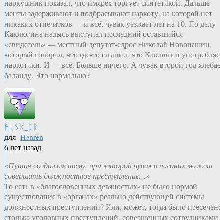
наркушник показал, что имярек торгует синтетикой. Дальше
менты задерживают и подбрасывают наркоту, на которой нет
никаких отпечатков — и всё, чувак уезжает лет на 10. По делу
Каклюгина надысь выступал последний оставшийся
«свидетель» — местный депутат-едрос Николай Новопашин,
который говорил, что где-то слышал, что Каклюгин употребляе
наркотики. И — всё. Больше ничего. А чувак второй год хлеба
баланду. Это нормально?
ᚤᚳᛊᚷ_ᛈᚱ
для
Henren
6 лет назад
«Путин создал систему, при которой чувак в погонах может
совершить должностное преступление…»
То есть в «благословенных девяностых» не было нормой
существование в «органах» реально действующей системы
должностных преступлений? Или, может, тогда было пресечен
столько уголовных преступлений, совершенных сотрудниками