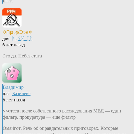
Бггг.
✡Ոթℴթ∋চҿ✡
для
ᚤᚳᛊᚷ_ᛈᚱ
6 лет назад
Это да. Небез етага
Владимир
для
Базилевс
6 лет назад
>>oтсев после собственного расследования МВД — один
фильтр, прокуратура — еще фильтр
Омайгот. Речь об оправдательных приговорах. Которые