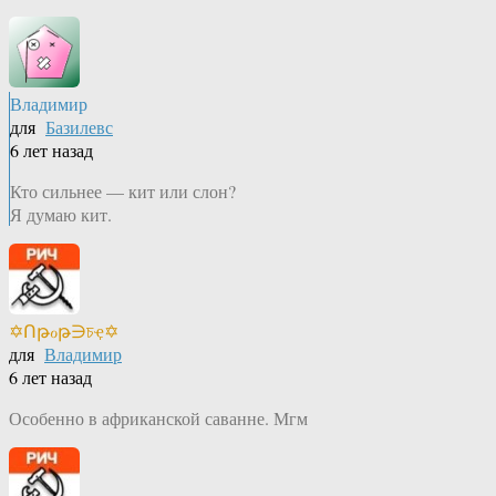
Владимир
для
Базилевс
6 лет назад
Кто сильнее — кит или слон?
Я думаю кит.
✡Ոթℴթ∋চҿ✡
для
Владимир
6 лет назад
Особенно в африканской саванне. Мгм