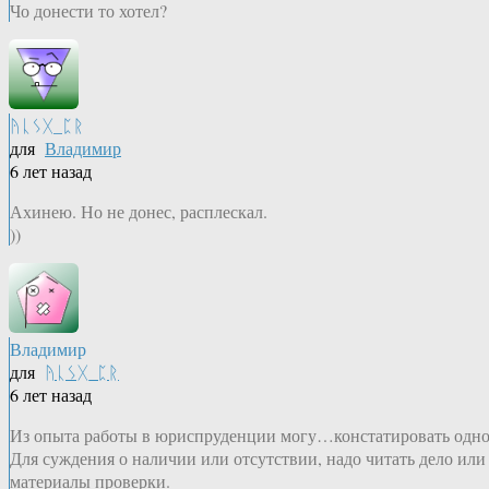
Чо донести то хотел?
ᚤᚳᛊᚷ_ᛈᚱ
для
Владимир
6 лет назад
Ахинею. Но не донес, расплескал.
))
Владимир
для
ᚤᚳᛊᚷ_ᛈᚱ
6 лет назад
Из опыта работы в юриспруденции могу…констатировать одно
Для суждения о наличии или отсутствии, надо читать дело или
материалы проверки.