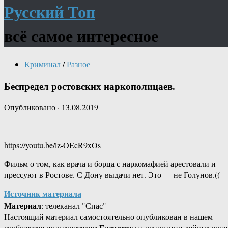
Русский Топ
всё самое интересное
Криминал
/
Разное
Беспредел ростовских наркополицаев.
Опубликовано
·
13.08.2019
https://youtu.be/lz-OEcR9xOs
Фильм о том, как врача и борца с наркомафией арестовали и
прессуют в Ростове. С Дону выдачи нет. Это — не Голунов.((
Источник материала
Материал
: телеканал "Спас"
Настоящий материал самостоятельно опубликован в нашем
Базилевс
сообществе пользователем
на основании действующе