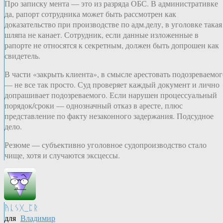
Про записку мента — это из разряда ОБС. В административке
да, рапорт сотрудника может быть рассмотрен как
доказательство при производстве по адм.делу, в уголовке такая
шляпа не канает. Сотрудник, если данные изложенные в
рапорте не относятся к секретным, должен быть допрошен как
свидетель.
В части «закрыть клиента», в смысле арестовать подозреваемог
— не все так просто. Суд проверяет каждый документ и лично
допрашивает подозреваемого. Если нарушен процессуальный
порядок/сроки — однозначный отказ в аресте, плюс
представление по факту незаконного задержания. Подсудное
дело.
Резюме — субъективно уголовное судопроизводство стало
чище, хотя и случаются эксцессы.
ᚤᚳᛊᚷ_ᛈᚱ
для
Владимир