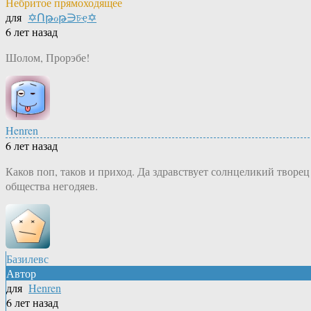
Небритое прямоходящее
для
✡Ոթℴթ∋চҿ✡
6 лет назад
Шолом, Прорэбе!
Henren
6 лет назад
Каков поп, таков и приход. Да здравствует солнцеликий творец
общества негодяев.
Базилевс
Автор
для
Henren
6 лет назад